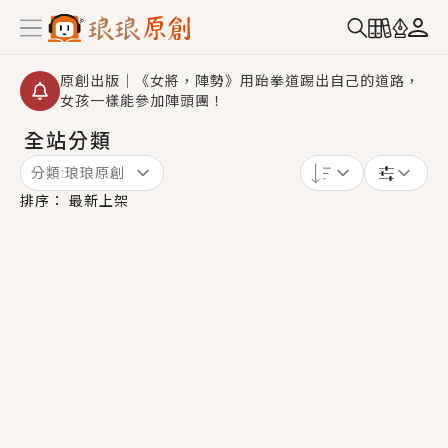
原創出版｜《女將，陣勢》用跆拳道踢出自己的道路，
女孩一樣能參加陣頭團！
全站分類
創,作家招募｜華文小說創作首選！有機會獲得豐富廣宣
資源、專屬服務與獨享福利！
分類:
琅琅原創
小編心動書單｜《離婚你提的，二婚嫁大佬，你哭什
排序：
最新上架
麼？》追妻火葬場！前夫失憶移情別戀，她頭也不回找
新歡，他居然還後悔了？
GL｜《夏日與檸檬與重疊世界》炎熱的夏日、檸檬的香
氣、互相愛慕的兩位少女，今夏最推純愛GL漫畫！
BL｜《費洛蒙中毒》救命！特殊費洛蒙體質世界觀，無
法抗拒的吸引力，已中毒Σ>―(〃°ω°〃)♡→
OMG你嚇到我了｜《陰陽鬼店》上班族買了房子模型，
但現實中買下的竟是屬於他的停屍櫃？！
言情｜《國語推行員》每個人心中都有一個連自己也無
法改變的永恆， 他的一生將不由自主追逐著她……