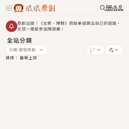
原創出版｜《女將，陣勢》用跆拳道踢出自己的道路，
女孩一樣能參加陣頭團！
全站分類
創,作家招募｜華文小說創作首選！有機會獲得豐富廣宣
資源、專屬服務與獨享福利！
分類:
琅琅原創
小編心動書單｜《離婚你提的，二婚嫁大佬，你哭什
排序：
最新上架
麼？》追妻火葬場！前夫失憶移情別戀，她頭也不回找
新歡，他居然還後悔了？
GL｜《夏日與檸檬與重疊世界》炎熱的夏日、檸檬的香
氣、互相愛慕的兩位少女，今夏最推純愛GL漫畫！
BL｜《費洛蒙中毒》救命！特殊費洛蒙體質世界觀，無
法抗拒的吸引力，已中毒Σ>―(〃°ω°〃)♡→
OMG你嚇到我了｜《陰陽鬼店》上班族買了房子模型，
但現實中買下的竟是屬於他的停屍櫃？！
言情｜《國語推行員》每個人心中都有一個連自己也無
法改變的永恆， 他的一生將不由自主追逐著她……