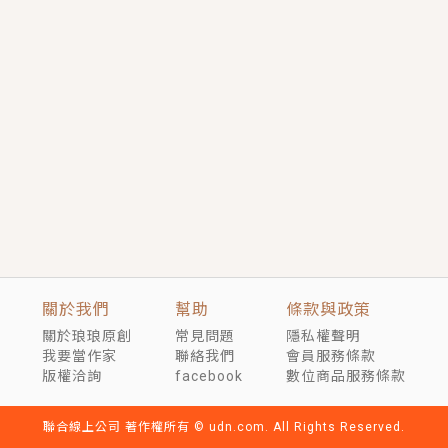
短劇原著｜《離婚後，禁欲大佬爬墻偷吻小孕妻》坊間
傳聞，顧總沒有太太、不需要情人，卻寵愛著他的私人
醫生？！
穿越｜《穿越遠古後成了野人娘子》你好，一起爬山
嗎？被男友推下山，直接穿越到遠古時代的那種......
關於我們
幫助
條款與政策
關於琅琅原創
常見問題
隱私權聲明
我要當作家
聯絡我們
會員服務條款
版權洽詢
facebook
數位商品服務條款
聯合線上公司 著作權所有 © udn.com. All Rights Reserved.