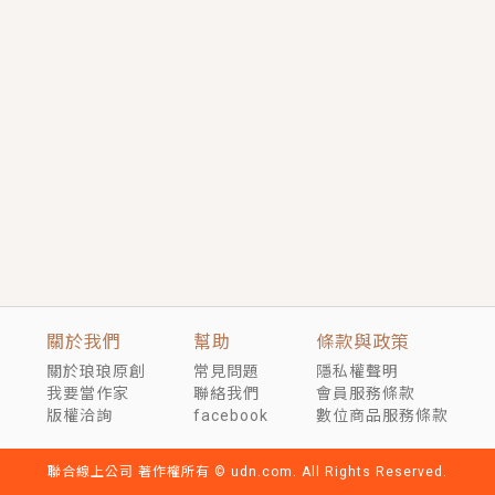
短劇原著｜《離婚後，禁欲大佬爬墻偷吻小孕妻》坊間
傳聞，顧總沒有太太、不需要情人，卻寵愛著他的私人
醫生？！
穿越｜《穿越遠古後成了野人娘子》你好，一起爬山
嗎？被男友推下山，直接穿越到遠古時代的那種......
關於我們
幫助
條款與政策
關於琅琅原創
常見問題
隱私權聲明
我要當作家
聯絡我們
會員服務條款
版權洽詢
facebook
數位商品服務條款
聯合線上公司 著作權所有 © udn.com. All Rights Reserved.