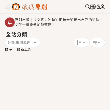
原創出版｜《女將，陣勢》用跆拳道踢出自己的道路，
女孩一樣能參加陣頭團！
全站分類
創,作家招募｜華文小說創作首選！有機會獲得豐富廣宣
資源、專屬服務與獨享福利！
分類:
琅琅原創
小編心動書單｜《離婚你提的，二婚嫁大佬，你哭什
排序：
最新上架
麼？》追妻火葬場！前夫失憶移情別戀，她頭也不回找
新歡，他居然還後悔了？
GL｜《夏日與檸檬與重疊世界》炎熱的夏日、檸檬的香
氣、互相愛慕的兩位少女，今夏最推純愛GL漫畫！
BL｜《費洛蒙中毒》救命！特殊費洛蒙體質世界觀，無
法抗拒的吸引力，已中毒Σ>―(〃°ω°〃)♡→
OMG你嚇到我了｜《陰陽鬼店》上班族買了房子模型，
但現實中買下的竟是屬於他的停屍櫃？！
言情｜《國語推行員》每個人心中都有一個連自己也無
法改變的永恆， 他的一生將不由自主追逐著她……