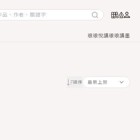
琅琅悅讀
琅琅讀墨
她頭也不回找新歡，他居然還後悔了？
排序
最新上架
GL漫畫！
♡→
！
著她……