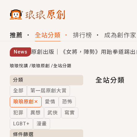
推薦
全站分類
排行榜
成為創作家
原創出版｜《女將，陣勢》用跆拳道踢出
News
創,作家招募｜華文小說創作首選！有機
琅琅悅讀
/
琅琅原創
/
全站分類
小編心動書單｜《離婚你提的，二婚嫁大
全站分類
分類
全部
第一屆原創大賞
GL｜《夏日與檸檬與重疊世界》炎熱的
琅琅原創
✕
愛情
恐怖
BL｜《費洛蒙中毒》救命！特殊費洛蒙體質
犯罪
異想
武俠
寫實
OMG你嚇到我了｜《陰陽鬼店》上班族
LGBT+
漫畫
言情｜《國語推行員》每個人心中都有一
條件篩選