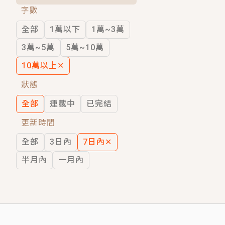
字數
短劇原著｜《離婚後，禁欲大佬爬墻偷吻
全部
1萬以下
1萬~3萬
穿越｜《穿越遠古後成了野人娘子》你好，
3萬~5萬
5萬~10萬
10萬以上
✕
狀態
全部
連載中
已完結
更新時間
全部
3日內
7日內
✕
半月內
一月內