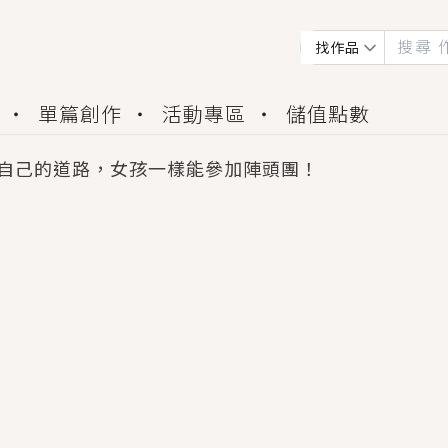
找作品
單篇創作
活動專區
儲值點數
自己的道路，女孩一樣能參加陣頭團！
會獲得豐富廣宣資源、專屬服務與獨享福利！
佬，你哭什麼？》追妻火葬場！前夫失憶移情別戀，
夏日、檸檬的香氣、互相愛慕的兩位少女，今夏最推純愛
世界觀，無法抗拒的吸引力，已中毒Σ>―(〃°ω°〃)
買了房子模型，但現實中買下的竟是屬於他的停屍櫃？
個連自己也無法改變的永恆， 他的一生將不由自主追逐