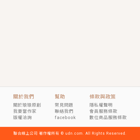
短劇原著｜《離婚後，禁欲大佬爬墻偷吻小孕妻》坊間
傳聞，顧總沒有太太、不需要情人，卻寵愛著他的私人
醫生？！
穿越｜《穿越遠古後成了野人娘子》你好，一起爬山
嗎？被男友推下山，直接穿越到遠古時代的那種......
關於我們
幫助
條款與政策
關於琅琅原創
常見問題
隱私權聲明
我要當作家
聯絡我們
會員服務條款
版權洽詢
facebook
數位商品服務條款
聯合線上公司 著作權所有 © udn.com. All Rights Reserved.