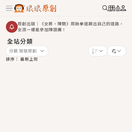
原創出版｜《女將，陣勢》用跆拳道踢出自己的道路，
女孩一樣能參加陣頭團！
全站分類
創,作家招募｜華文小說創作首選！有機會獲得豐富廣宣
資源、專屬服務與獨享福利！
分類:
琅琅原創
小編心動書單｜《離婚你提的，二婚嫁大佬，你哭什
排序：
最新上架
麼？》追妻火葬場！前夫失憶移情別戀，她頭也不回找
新歡，他居然還後悔了？
GL｜《夏日與檸檬與重疊世界》炎熱的夏日、檸檬的香
氣、互相愛慕的兩位少女，今夏最推純愛GL漫畫！
BL｜《費洛蒙中毒》救命！特殊費洛蒙體質世界觀，無
法抗拒的吸引力，已中毒Σ>―(〃°ω°〃)♡→
OMG你嚇到我了｜《陰陽鬼店》上班族買了房子模型，
但現實中買下的竟是屬於他的停屍櫃？！
言情｜《國語推行員》每個人心中都有一個連自己也無
法改變的永恆， 他的一生將不由自主追逐著她……