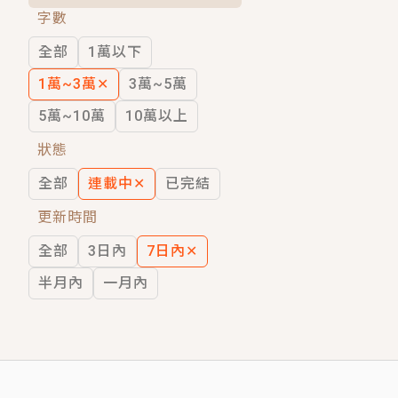
字數
短劇原著｜《離婚後，禁欲大佬爬墻偷吻
全部
1萬以下
穿越｜《穿越遠古後成了野人娘子》你好，
1萬~3萬
✕
3萬~5萬
5萬~10萬
10萬以上
狀態
全部
連載中
✕
已完結
更新時間
全部
3日內
7日內
✕
半月內
一月內