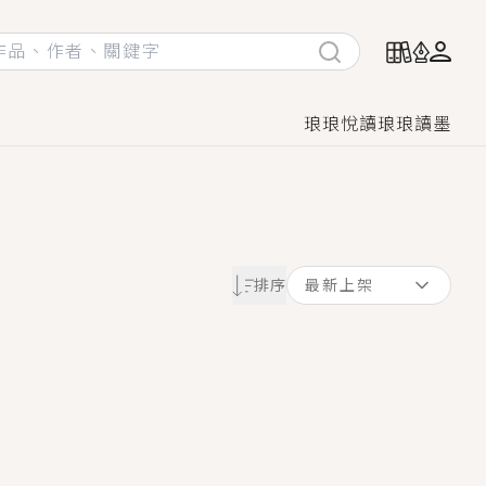
琅琅悅讀
琅琅讀墨
她頭也不回找新歡，他居然還後悔了？
排序
最新上架
GL漫畫！
♡→
！
著她……