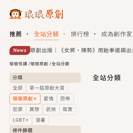
推薦
全站分類
排行榜
成為創作家
原創出版｜《女將，陣勢》用跆拳道踢出
News
創,作家招募｜華文小說創作首選！有機
琅琅悅讀
/
琅琅原創
/
全站分類
小編心動書單｜《離婚你提的，二婚嫁大
全站分類
分類
全部
第一屆原創大賞
GL｜《夏日與檸檬與重疊世界》炎熱的
琅琅原創
✕
愛情
恐怖
BL｜《費洛蒙中毒》救命！特殊費洛蒙體質
犯罪
異想
武俠
寫實
OMG你嚇到我了｜《陰陽鬼店》上班族
LGBT+
漫畫
言情｜《國語推行員》每個人心中都有一
條件篩選