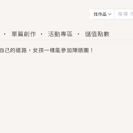
找作品
單篇創作
活動專區
儲值點數
自己的道路，女孩一樣能參加陣頭團！
會獲得豐富廣宣資源、專屬服務與獨享福利！
佬，你哭什麼？》追妻火葬場！前夫失憶移情別戀，
夏日、檸檬的香氣、互相愛慕的兩位少女，今夏最推純愛
世界觀，無法抗拒的吸引力，已中毒Σ>―(〃°ω°〃)
買了房子模型，但現實中買下的竟是屬於他的停屍櫃？
個連自己也無法改變的永恆， 他的一生將不由自主追逐