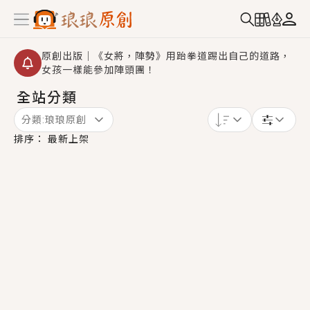
原創出版｜《女將，陣勢》用跆拳道踢出自己的道路，
女孩一樣能參加陣頭團！
全站分類
創,作家招募｜華文小說創作首選！有機會獲得豐富廣宣
資源、專屬服務與獨享福利！
分類:
琅琅原創
小編心動書單｜《離婚你提的，二婚嫁大佬，你哭什
排序：
最新上架
麼？》追妻火葬場！前夫失憶移情別戀，她頭也不回找
新歡，他居然還後悔了？
GL｜《夏日與檸檬與重疊世界》炎熱的夏日、檸檬的香
氣、互相愛慕的兩位少女，今夏最推純愛GL漫畫！
BL｜《費洛蒙中毒》救命！特殊費洛蒙體質世界觀，無
法抗拒的吸引力，已中毒Σ>―(〃°ω°〃)♡→
OMG你嚇到我了｜《陰陽鬼店》上班族買了房子模型，
但現實中買下的竟是屬於他的停屍櫃？！
言情｜《國語推行員》每個人心中都有一個連自己也無
法改變的永恆， 他的一生將不由自主追逐著她……