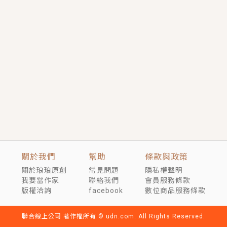
短劇原著｜《離婚後，禁欲大佬爬墻偷吻小孕妻》坊間
傳聞，顧總沒有太太、不需要情人，卻寵愛著他的私人
醫生？！
穿越｜《穿越遠古後成了野人娘子》你好，一起爬山
嗎？被男友推下山，直接穿越到遠古時代的那種......
關於我們
幫助
條款與政策
關於琅琅原創
常見問題
隱私權聲明
我要當作家
聯絡我們
會員服務條款
版權洽詢
facebook
數位商品服務條款
聯合線上公司 著作權所有 © udn.com. All Rights Reserved.