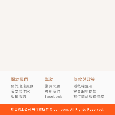
短劇原著｜《離婚後，禁欲大佬爬墻偷吻小孕妻》坊間
傳聞，顧總沒有太太、不需要情人，卻寵愛著他的私人
醫生？！
穿越｜《穿越遠古後成了野人娘子》你好，一起爬山
嗎？被男友推下山，直接穿越到遠古時代的那種......
關於我們
幫助
條款與政策
關於琅琅原創
常見問題
隱私權聲明
我要當作家
聯絡我們
會員服務條款
版權洽詢
facebook
數位商品服務條款
聯合線上公司 著作權所有 © udn.com. All Rights Reserved.