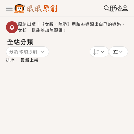
原創出版｜《女將，陣勢》用跆拳道踢出自己的道路，
女孩一樣能參加陣頭團！
全站分類
創,作家招募｜華文小說創作首選！有機會獲得豐富廣宣
資源、專屬服務與獨享福利！
分類:
琅琅原創
小編心動書單｜《離婚你提的，二婚嫁大佬，你哭什
排序：
最新上架
麼？》追妻火葬場！前夫失憶移情別戀，她頭也不回找
新歡，他居然還後悔了？
GL｜《夏日與檸檬與重疊世界》炎熱的夏日、檸檬的香
氣、互相愛慕的兩位少女，今夏最推純愛GL漫畫！
BL｜《費洛蒙中毒》救命！特殊費洛蒙體質世界觀，無
法抗拒的吸引力，已中毒Σ>―(〃°ω°〃)♡→
OMG你嚇到我了｜《陰陽鬼店》上班族買了房子模型，
但現實中買下的竟是屬於他的停屍櫃？！
言情｜《國語推行員》每個人心中都有一個連自己也無
法改變的永恆， 他的一生將不由自主追逐著她……