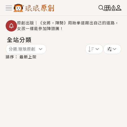
原創出版｜《女將，陣勢》用跆拳道踢出自己的道路，
女孩一樣能參加陣頭團！
全站分類
創,作家招募｜華文小說創作首選！有機會獲得豐富廣宣
資源、專屬服務與獨享福利！
分類:
琅琅原創
小編心動書單｜《離婚你提的，二婚嫁大佬，你哭什
排序：
最新上架
麼？》追妻火葬場！前夫失憶移情別戀，她頭也不回找
新歡，他居然還後悔了？
GL｜《夏日與檸檬與重疊世界》炎熱的夏日、檸檬的香
氣、互相愛慕的兩位少女，今夏最推純愛GL漫畫！
BL｜《費洛蒙中毒》救命！特殊費洛蒙體質世界觀，無
法抗拒的吸引力，已中毒Σ>―(〃°ω°〃)♡→
OMG你嚇到我了｜《陰陽鬼店》上班族買了房子模型，
但現實中買下的竟是屬於他的停屍櫃？！
言情｜《國語推行員》每個人心中都有一個連自己也無
法改變的永恆， 他的一生將不由自主追逐著她……