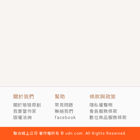
短劇原著｜《離婚後，禁欲大佬爬墻偷吻小孕妻》坊間
傳聞，顧總沒有太太、不需要情人，卻寵愛著他的私人
醫生？！
穿越｜《穿越遠古後成了野人娘子》你好，一起爬山
嗎？被男友推下山，直接穿越到遠古時代的那種......
關於我們
幫助
條款與政策
關於琅琅原創
常見問題
隱私權聲明
我要當作家
聯絡我們
會員服務條款
版權洽詢
facebook
數位商品服務條款
聯合線上公司 著作權所有 © udn.com. All Rights Reserved.