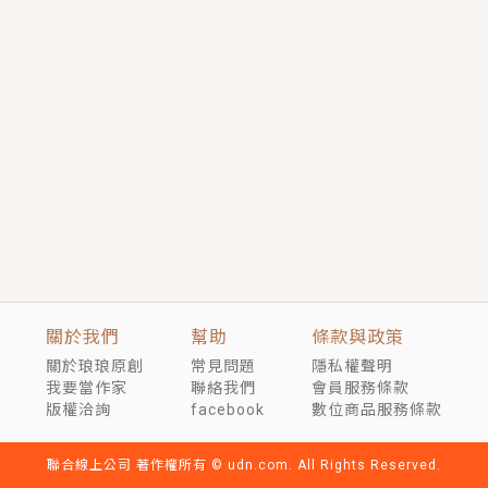
短劇原著｜《離婚後，禁欲大佬爬墻偷吻小孕妻》坊間
傳聞，顧總沒有太太、不需要情人，卻寵愛著他的私人
醫生？！
穿越｜《穿越遠古後成了野人娘子》你好，一起爬山
嗎？被男友推下山，直接穿越到遠古時代的那種......
關於我們
幫助
條款與政策
關於琅琅原創
常見問題
隱私權聲明
我要當作家
聯絡我們
會員服務條款
版權洽詢
facebook
數位商品服務條款
聯合線上公司 著作權所有 © udn.com. All Rights Reserved.