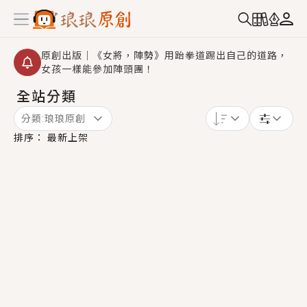
原創出版｜《女將，陣勢》用跆拳道踢出自己的道路，
女孩一樣能參加陣頭團！
全站分類
創,作家招募｜華文小說創作首選！有機會獲得豐富廣宣
資源、專屬服務與獨享福利！
分類:
琅琅原創
小編心動書單｜《離婚你提的，二婚嫁大佬，你哭什
排序：
最新上架
麼？》追妻火葬場！前夫失憶移情別戀，她頭也不回找
新歡，他居然還後悔了？
GL｜《夏日與檸檬與重疊世界》炎熱的夏日、檸檬的香
氣、互相愛慕的兩位少女，今夏最推純愛GL漫畫！
BL｜《費洛蒙中毒》救命！特殊費洛蒙體質世界觀，無
法抗拒的吸引力，已中毒Σ>―(〃°ω°〃)♡→
OMG你嚇到我了｜《陰陽鬼店》上班族買了房子模型，
但現實中買下的竟是屬於他的停屍櫃？！
言情｜《國語推行員》每個人心中都有一個連自己也無
法改變的永恆， 他的一生將不由自主追逐著她……