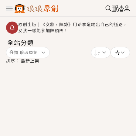
原創出版｜《女將，陣勢》用跆拳道踢出自己的道路，
女孩一樣能參加陣頭團！
全站分類
創,作家招募｜華文小說創作首選！有機會獲得豐富廣宣
資源、專屬服務與獨享福利！
分類:
琅琅原創
小編心動書單｜《離婚你提的，二婚嫁大佬，你哭什
排序：
最新上架
麼？》追妻火葬場！前夫失憶移情別戀，她頭也不回找
新歡，他居然還後悔了？
GL｜《夏日與檸檬與重疊世界》炎熱的夏日、檸檬的香
氣、互相愛慕的兩位少女，今夏最推純愛GL漫畫！
BL｜《費洛蒙中毒》救命！特殊費洛蒙體質世界觀，無
法抗拒的吸引力，已中毒Σ>―(〃°ω°〃)♡→
OMG你嚇到我了｜《陰陽鬼店》上班族買了房子模型，
但現實中買下的竟是屬於他的停屍櫃？！
言情｜《國語推行員》每個人心中都有一個連自己也無
法改變的永恆， 他的一生將不由自主追逐著她……