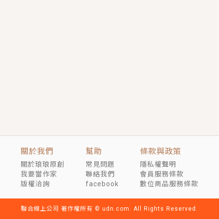
短劇原著｜《離婚後，禁欲大佬爬墻偷吻小孕妻》坊間
傳聞，顧總沒有太太、不需要情人，卻寵愛著他的私人
醫生？！
穿越｜《穿越遠古後成了野人娘子》你好，一起爬山
嗎？被男友推下山，直接穿越到遠古時代的那種......
關於我們
幫助
條款與政策
關於琅琅原創
常見問題
隱私權聲明
我要當作家
聯絡我們
會員服務條款
版權洽詢
facebook
數位商品服務條款
聯合線上公司 著作權所有 © udn.com. All Rights Reserved.