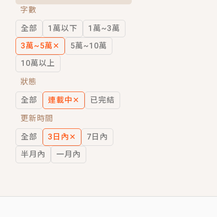
字數
短劇原著｜《離婚後，禁欲大佬爬墻偷吻
全部
1萬以下
1萬~3萬
穿越｜《穿越遠古後成了野人娘子》你好，
3萬~5萬
✕
5萬~10萬
10萬以上
狀態
全部
連載中
✕
已完結
更新時間
全部
3日內
✕
7日內
半月內
一月內