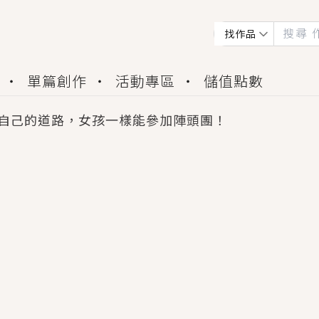
找作品
單篇創作
活動專區
儲值點數
自己的道路，女孩一樣能參加陣頭團！
會獲得豐富廣宣資源、專屬服務與獨享福利！
佬，你哭什麼？》追妻火葬場！前夫失憶移情別戀，
夏日、檸檬的香氣、互相愛慕的兩位少女，今夏最推純愛
世界觀，無法抗拒的吸引力，已中毒Σ>―(〃°ω°〃)
買了房子模型，但現實中買下的竟是屬於他的停屍櫃？
個連自己也無法改變的永恆， 他的一生將不由自主追逐