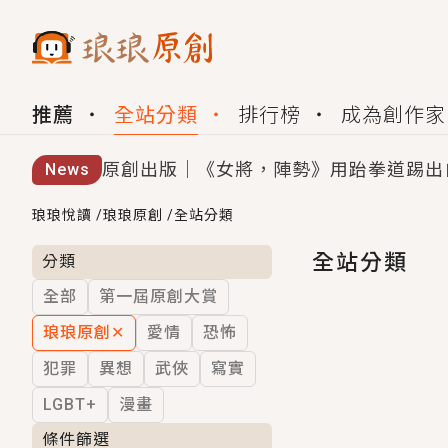
推薦
全站分類
排行榜
成為創作家
原創出版｜《女將，陣勢》用跆拳道踢出
News
創,作家招募｜華文小說創作首選！有機
琅琅悅讀
/
琅琅原創
/
全站分類
小編心動書單｜《離婚你提的，二婚嫁大
全站分類
分類
全部
第一屆原創大賞
GL｜《夏日與檸檬與重疊世界》炎熱的
琅琅原創
✕
愛情
恐怖
BL｜《費洛蒙中毒》救命！特殊費洛蒙體質
犯罪
異想
武俠
寫實
OMG你嚇到我了｜《陰陽鬼店》上班族
LGBT+
漫畫
言情｜《國語推行員》每個人心中都有一
條件篩選