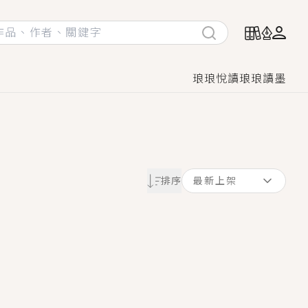
琅琅悅讀
琅琅讀墨
她頭也不回找新歡，他居然還後悔了？
排序
最新上架
GL漫畫！
♡→
！
著她……