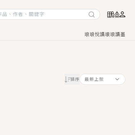
琅琅悅讀
琅琅讀墨
她頭也不回找新歡，他居然還後悔了？
排序
最新上架
GL漫畫！
♡→
！
著她……