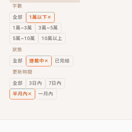
字數
短劇原著｜《離婚後，禁欲大佬爬墻偷吻
全部
1萬以下
✕
穿越｜《穿越遠古後成了野人娘子》你好，
1萬~3萬
3萬~5萬
5萬~10萬
10萬以上
狀態
全部
連載中
✕
已完結
更新時間
全部
3日內
7日內
半月內
✕
一月內