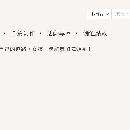
找作品
單篇創作
活動專區
儲值點數
自己的道路，女孩一樣能參加陣頭團！
會獲得豐富廣宣資源、專屬服務與獨享福利！
佬，你哭什麼？》追妻火葬場！前夫失憶移情別戀，
夏日、檸檬的香氣、互相愛慕的兩位少女，今夏最推純愛
世界觀，無法抗拒的吸引力，已中毒Σ>―(〃°ω°〃)
買了房子模型，但現實中買下的竟是屬於他的停屍櫃？
個連自己也無法改變的永恆， 他的一生將不由自主追逐