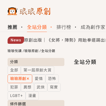
推薦
全站分類
排行榜
成為創作家
原創出版｜《女將，陣勢》用跆拳道踢出
News
創,作家招募｜華文小說創作首選！有機
琅琅悅讀
/
琅琅原創
/
全站分類
小編心動書單｜《離婚你提的，二婚嫁大
全站分類
分類
全部
第一屆原創大賞
GL｜《夏日與檸檬與重疊世界》炎熱的
琅琅原創
✕
愛情
恐怖
BL｜《費洛蒙中毒》救命！特殊費洛蒙體質
犯罪
異想
武俠
寫實
OMG你嚇到我了｜《陰陽鬼店》上班族
LGBT+
漫畫
言情｜《國語推行員》每個人心中都有一
條件篩選