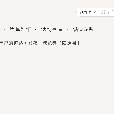
找作品
單篇創作
活動專區
儲值點數
自己的道路，女孩一樣能參加陣頭團！
會獲得豐富廣宣資源、專屬服務與獨享福利！
佬，你哭什麼？》追妻火葬場！前夫失憶移情別戀，
夏日、檸檬的香氣、互相愛慕的兩位少女，今夏最推純愛
世界觀，無法抗拒的吸引力，已中毒Σ>―(〃°ω°〃)
買了房子模型，但現實中買下的竟是屬於他的停屍櫃？
個連自己也無法改變的永恆， 他的一生將不由自主追逐