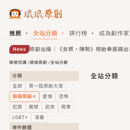
推薦
全站分類
排行榜
成為創作家
原創出版｜《女將，陣勢》用跆拳道踢出
News
創,作家招募｜華文小說創作首選！有機
琅琅悅讀
/
琅琅原創
/
全站分類
小編心動書單｜《離婚你提的，二婚嫁大
全站分類
分類
全部
第一屆原創大賞
GL｜《夏日與檸檬與重疊世界》炎熱的
琅琅原創
✕
愛情
恐怖
BL｜《費洛蒙中毒》救命！特殊費洛蒙體質
犯罪
異想
武俠
寫實
OMG你嚇到我了｜《陰陽鬼店》上班族
LGBT+
漫畫
言情｜《國語推行員》每個人心中都有一
條件篩選