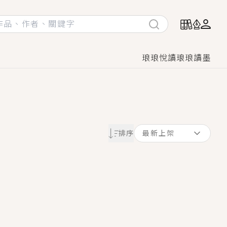
琅琅悅讀
琅琅讀墨
她頭也不回找新歡，他居然還後悔了？
排序
最新上架
GL漫畫！
♡→
！
著她……