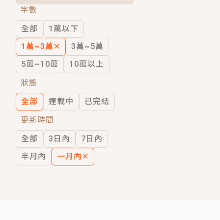
字數
短劇原著｜《離婚後，禁欲大佬爬墻偷吻
全部
1萬以下
穿越｜《穿越遠古後成了野人娘子》你好，
1萬~3萬
✕
3萬~5萬
5萬~10萬
10萬以上
狀態
全部
連載中
已完結
更新時間
全部
3日內
7日內
半月內
一月內
✕