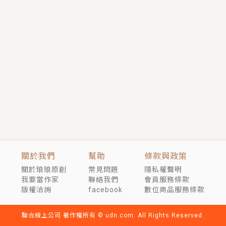
短劇原著｜《離婚後，禁欲大佬爬墻偷吻小孕妻》坊間
傳聞，顧總沒有太太、不需要情人，卻寵愛著他的私人
醫生？！
穿越｜《穿越遠古後成了野人娘子》你好，一起爬山
嗎？被男友推下山，直接穿越到遠古時代的那種......
關於我們
幫助
條款與政策
關於琅琅原創
常見問題
隱私權聲明
我要當作家
聯絡我們
會員服務條款
版權洽詢
facebook
數位商品服務條款
聯合線上公司 著作權所有 © udn.com. All Rights Reserved.