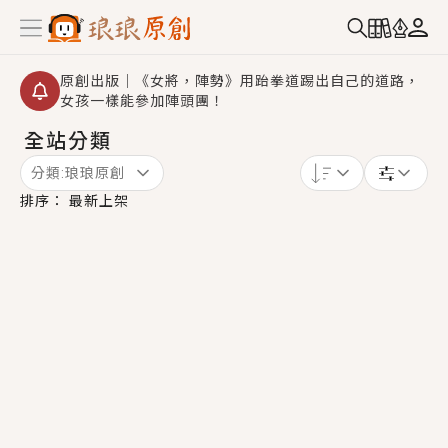
原創出版｜《女將，陣勢》用跆拳道踢出自己的道路，
女孩一樣能參加陣頭團！
全站分類
創,作家招募｜華文小說創作首選！有機會獲得豐富廣宣
資源、專屬服務與獨享福利！
分類:
琅琅原創
小編心動書單｜《離婚你提的，二婚嫁大佬，你哭什
排序：
最新上架
麼？》追妻火葬場！前夫失憶移情別戀，她頭也不回找
新歡，他居然還後悔了？
GL｜《夏日與檸檬與重疊世界》炎熱的夏日、檸檬的香
氣、互相愛慕的兩位少女，今夏最推純愛GL漫畫！
BL｜《費洛蒙中毒》救命！特殊費洛蒙體質世界觀，無
法抗拒的吸引力，已中毒Σ>―(〃°ω°〃)♡→
OMG你嚇到我了｜《陰陽鬼店》上班族買了房子模型，
但現實中買下的竟是屬於他的停屍櫃？！
言情｜《國語推行員》每個人心中都有一個連自己也無
法改變的永恆， 他的一生將不由自主追逐著她……