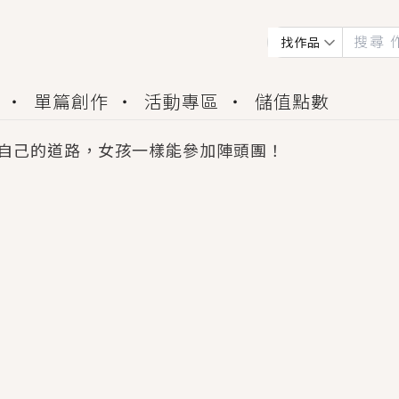
找作品
單篇創作
活動專區
儲值點數
自己的道路，女孩一樣能參加陣頭團！
會獲得豐富廣宣資源、專屬服務與獨享福利！
佬，你哭什麼？》追妻火葬場！前夫失憶移情別戀，
夏日、檸檬的香氣、互相愛慕的兩位少女，今夏最推純愛
世界觀，無法抗拒的吸引力，已中毒Σ>―(〃°ω°〃)
買了房子模型，但現實中買下的竟是屬於他的停屍櫃？
個連自己也無法改變的永恆， 他的一生將不由自主追逐