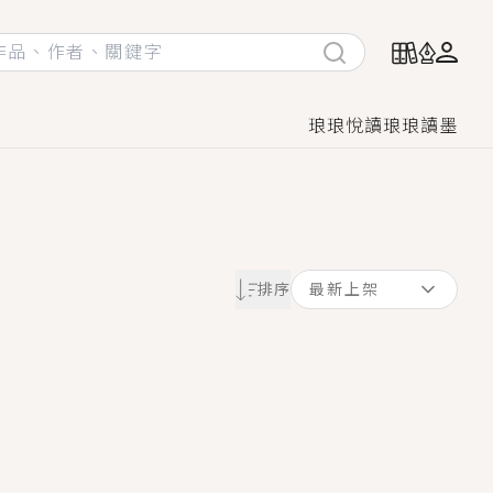
琅琅悅讀
琅琅讀墨
她頭也不回找新歡，他居然還後悔了？
排序
最新上架
GL漫畫！
♡→
！
著她……