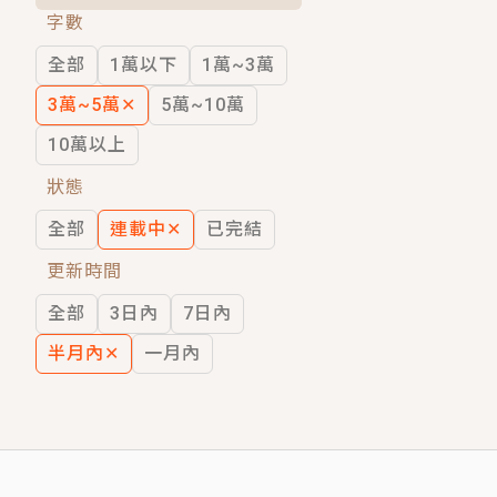
字數
短劇原著｜《離婚後，禁欲大佬爬墻偷吻
全部
1萬以下
1萬~3萬
穿越｜《穿越遠古後成了野人娘子》你好，
3萬~5萬
✕
5萬~10萬
10萬以上
狀態
全部
連載中
✕
已完結
更新時間
全部
3日內
7日內
半月內
✕
一月內