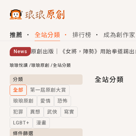
推薦
全站分類
排行榜
成為創作家
原創出版｜《女將，陣勢》用跆拳道踢出
News
創,作家招募｜華文小說創作首選！有機
琅琅悅讀
/
琅琅原創
/
全站分類
小編心動書單｜《離婚你提的，二婚嫁大
全站分類
分類
全部
第一屆原創大賞
GL｜《夏日與檸檬與重疊世界》炎熱的
琅琅原創
愛情
恐怖
BL｜《費洛蒙中毒》救命！特殊費洛蒙體質
犯罪
異想
武俠
寫實
OMG你嚇到我了｜《陰陽鬼店》上班族
LGBT+
漫畫
言情｜《國語推行員》每個人心中都有一
條件篩選