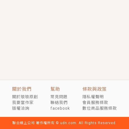
短劇原著｜《離婚後，禁欲大佬爬墻偷吻小孕妻》坊間
傳聞，顧總沒有太太、不需要情人，卻寵愛著他的私人
醫生？！
穿越｜《穿越遠古後成了野人娘子》你好，一起爬山
嗎？被男友推下山，直接穿越到遠古時代的那種......
關於我們
幫助
條款與政策
關於琅琅原創
常見問題
隱私權聲明
我要當作家
聯絡我們
會員服務條款
版權洽詢
facebook
數位商品服務條款
聯合線上公司 著作權所有 © udn.com. All Rights Reserved.