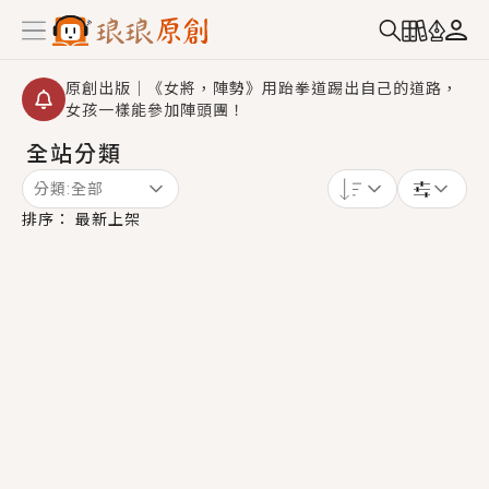
原創出版｜《女將，陣勢》用跆拳道踢出自己的道路，
女孩一樣能參加陣頭團！
全站分類
創,作家招募｜華文小說創作首選！有機會獲得豐富廣宣
資源、專屬服務與獨享福利！
分類:
全部
小編心動書單｜《離婚你提的，二婚嫁大佬，你哭什
排序：
最新上架
麼？》追妻火葬場！前夫失憶移情別戀，她頭也不回找
新歡，他居然還後悔了？
GL｜《夏日與檸檬與重疊世界》炎熱的夏日、檸檬的香
氣、互相愛慕的兩位少女，今夏最推純愛GL漫畫！
BL｜《費洛蒙中毒》救命！特殊費洛蒙體質世界觀，無
法抗拒的吸引力，已中毒Σ>―(〃°ω°〃)♡→
OMG你嚇到我了｜《陰陽鬼店》上班族買了房子模型，
但現實中買下的竟是屬於他的停屍櫃？！
言情｜《國語推行員》每個人心中都有一個連自己也無
法改變的永恆， 他的一生將不由自主追逐著她……