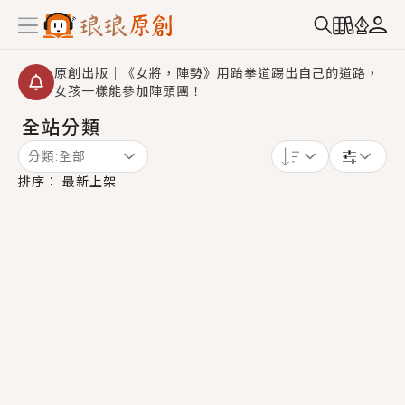
原創出版｜《女將，陣勢》用跆拳道踢出自己的道路，
女孩一樣能參加陣頭團！
全站分類
創,作家招募｜華文小說創作首選！有機會獲得豐富廣宣
資源、專屬服務與獨享福利！
分類:
全部
小編心動書單｜《離婚你提的，二婚嫁大佬，你哭什
排序：
最新上架
麼？》追妻火葬場！前夫失憶移情別戀，她頭也不回找
新歡，他居然還後悔了？
GL｜《夏日與檸檬與重疊世界》炎熱的夏日、檸檬的香
氣、互相愛慕的兩位少女，今夏最推純愛GL漫畫！
BL｜《費洛蒙中毒》救命！特殊費洛蒙體質世界觀，無
法抗拒的吸引力，已中毒Σ>―(〃°ω°〃)♡→
OMG你嚇到我了｜《陰陽鬼店》上班族買了房子模型，
但現實中買下的竟是屬於他的停屍櫃？！
言情｜《國語推行員》每個人心中都有一個連自己也無
法改變的永恆， 他的一生將不由自主追逐著她……