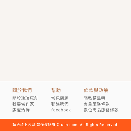
短劇原著｜《離婚後，禁欲大佬爬墻偷吻小孕妻》坊間
傳聞，顧總沒有太太、不需要情人，卻寵愛著他的私人
醫生？！
穿越｜《穿越遠古後成了野人娘子》你好，一起爬山
嗎？被男友推下山，直接穿越到遠古時代的那種......
關於我們
幫助
條款與政策
關於琅琅原創
常見問題
隱私權聲明
我要當作家
聯絡我們
會員服務條款
版權洽詢
facebook
數位商品服務條款
聯合線上公司 著作權所有 © udn.com. All Rights Reserved.