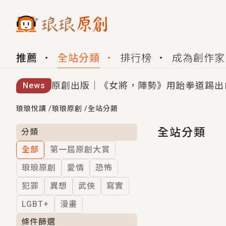
推薦
全站分類
排行榜
成為創作家
原創出版｜《女將，陣勢》用跆拳道踢出
News
創,作家招募｜華文小說創作首選！有機
琅琅悅讀
/
琅琅原創
/
全站分類
小編心動書單｜《離婚你提的，二婚嫁大
全站分類
分類
全部
第一屆原創大賞
GL｜《夏日與檸檬與重疊世界》炎熱的
琅琅原創
愛情
恐怖
BL｜《費洛蒙中毒》救命！特殊費洛蒙體質
犯罪
異想
武俠
寫實
OMG你嚇到我了｜《陰陽鬼店》上班族
LGBT+
漫畫
言情｜《國語推行員》每個人心中都有一
條件篩選