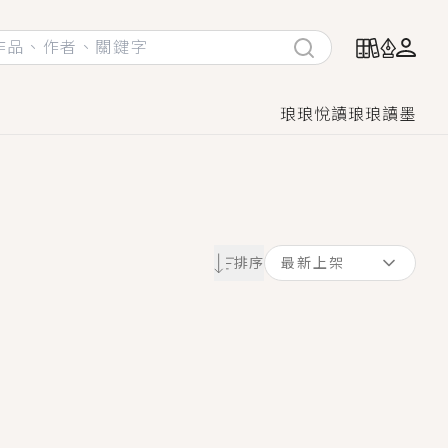
琅琅悅讀
琅琅讀墨
她頭也不回找新歡，他居然還後悔了？
排序
最新上架
GL漫畫！
♡→
！
著她……