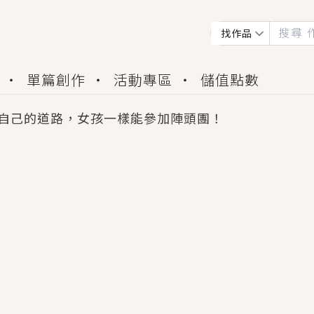
找作品
單篇創作
活動專區
儲值點數
自己的道路，女孩一樣能參加陣頭團！
會獲得豐富廣宣資源、專屬服務與獨享福利！
佬，你哭什麼？》追妻火葬場！前夫失憶移情別戀，
夏日、檸檬的香氣、互相愛慕的兩位少女，今夏最推純愛
世界觀，無法抗拒的吸引力，已中毒Σ>―(〃°ω°〃)
買了房子模型，但現實中買下的竟是屬於他的停屍櫃？
個連自己也無法改變的永恆， 他的一生將不由自主追逐