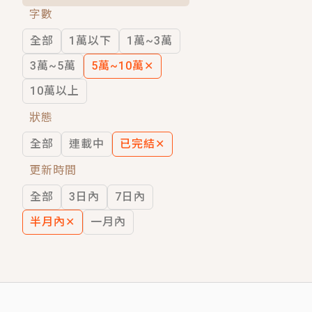
字數
短劇原著｜《離婚後，禁欲大佬爬墻偷吻
全部
1萬以下
1萬~3萬
穿越｜《穿越遠古後成了野人娘子》你好，
3萬~5萬
5萬~10萬
✕
10萬以上
狀態
全部
連載中
已完結
✕
更新時間
全部
3日內
7日內
半月內
✕
一月內