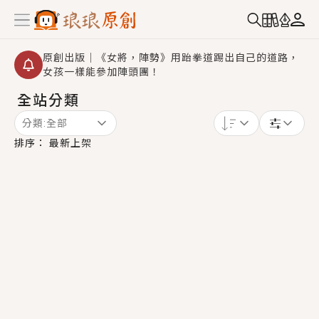
原創出版｜《女將，陣勢》用跆拳道踢出自己的道路，
女孩一樣能參加陣頭團！
全站分類
創,作家招募｜華文小說創作首選！有機會獲得豐富廣宣
資源、專屬服務與獨享福利！
分類:
全部
小編心動書單｜《離婚你提的，二婚嫁大佬，你哭什
排序：
最新上架
麼？》追妻火葬場！前夫失憶移情別戀，她頭也不回找
新歡，他居然還後悔了？
GL｜《夏日與檸檬與重疊世界》炎熱的夏日、檸檬的香
氣、互相愛慕的兩位少女，今夏最推純愛GL漫畫！
BL｜《費洛蒙中毒》救命！特殊費洛蒙體質世界觀，無
法抗拒的吸引力，已中毒Σ>―(〃°ω°〃)♡→
OMG你嚇到我了｜《陰陽鬼店》上班族買了房子模型，
但現實中買下的竟是屬於他的停屍櫃？！
言情｜《國語推行員》每個人心中都有一個連自己也無
法改變的永恆， 他的一生將不由自主追逐著她……