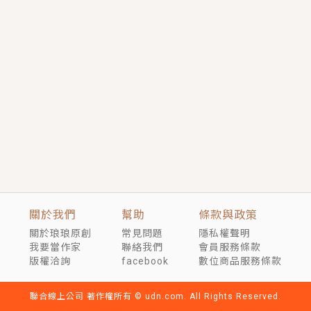
短劇原著｜《離婚後，禁欲大佬爬墻偷吻小孕妻》坊間
傳聞，顧總沒有太太、不需要情人，卻寵愛著他的私人
醫生？！
穿越｜《穿越遠古後成了野人娘子》你好，一起爬山
嗎？被男友推下山，直接穿越到遠古時代的那種......
關於我們
幫助
條款與政策
關於琅琅原創
常見問題
隱私權聲明
我要當作家
聯絡我們
會員服務條款
版權洽詢
facebook
數位商品服務條款
聯合線上公司 著作權所有 © udn.com. All Rights Reserved.