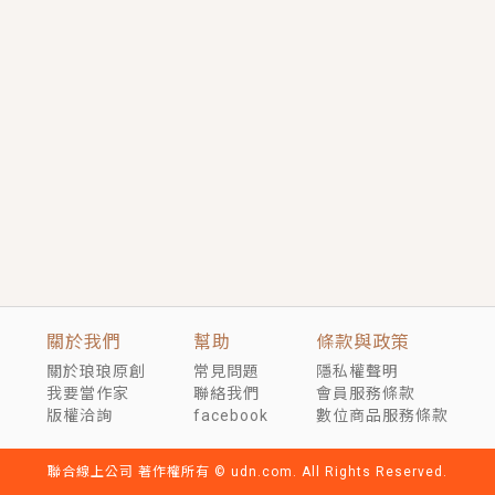
短劇原著｜《離婚後，禁欲大佬爬墻偷吻小孕妻》坊間
傳聞，顧總沒有太太、不需要情人，卻寵愛著他的私人
醫生？！
穿越｜《穿越遠古後成了野人娘子》你好，一起爬山
嗎？被男友推下山，直接穿越到遠古時代的那種......
關於我們
幫助
條款與政策
關於琅琅原創
常見問題
隱私權聲明
我要當作家
聯絡我們
會員服務條款
版權洽詢
facebook
數位商品服務條款
聯合線上公司 著作權所有 © udn.com. All Rights Reserved.