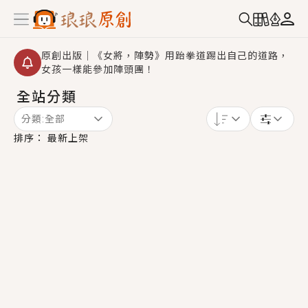
原創出版｜《女將，陣勢》用跆拳道踢出自己的道路，
女孩一樣能參加陣頭團！
全站分類
創,作家招募｜華文小說創作首選！有機會獲得豐富廣宣
資源、專屬服務與獨享福利！
分類:
全部
小編心動書單｜《離婚你提的，二婚嫁大佬，你哭什
排序：
最新上架
麼？》追妻火葬場！前夫失憶移情別戀，她頭也不回找
新歡，他居然還後悔了？
GL｜《夏日與檸檬與重疊世界》炎熱的夏日、檸檬的香
氣、互相愛慕的兩位少女，今夏最推純愛GL漫畫！
BL｜《費洛蒙中毒》救命！特殊費洛蒙體質世界觀，無
法抗拒的吸引力，已中毒Σ>―(〃°ω°〃)♡→
OMG你嚇到我了｜《陰陽鬼店》上班族買了房子模型，
但現實中買下的竟是屬於他的停屍櫃？！
言情｜《國語推行員》每個人心中都有一個連自己也無
法改變的永恆， 他的一生將不由自主追逐著她……