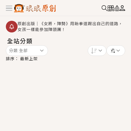
原創出版｜《女將，陣勢》用跆拳道踢出自己的道路，
女孩一樣能參加陣頭團！
全站分類
創,作家招募｜華文小說創作首選！有機會獲得豐富廣宣
資源、專屬服務與獨享福利！
分類:
全部
小編心動書單｜《離婚你提的，二婚嫁大佬，你哭什
排序：
最新上架
麼？》追妻火葬場！前夫失憶移情別戀，她頭也不回找
新歡，他居然還後悔了？
GL｜《夏日與檸檬與重疊世界》炎熱的夏日、檸檬的香
氣、互相愛慕的兩位少女，今夏最推純愛GL漫畫！
BL｜《費洛蒙中毒》救命！特殊費洛蒙體質世界觀，無
法抗拒的吸引力，已中毒Σ>―(〃°ω°〃)♡→
OMG你嚇到我了｜《陰陽鬼店》上班族買了房子模型，
但現實中買下的竟是屬於他的停屍櫃？！
言情｜《國語推行員》每個人心中都有一個連自己也無
法改變的永恆， 他的一生將不由自主追逐著她……