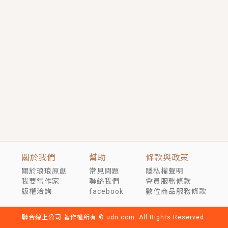
短劇原著｜《離婚後，禁欲大佬爬墻偷吻小孕妻》坊間
傳聞，顧總沒有太太、不需要情人，卻寵愛著他的私人
醫生？！
穿越｜《穿越遠古後成了野人娘子》你好，一起爬山
嗎？被男友推下山，直接穿越到遠古時代的那種......
關於我們
幫助
條款與政策
關於琅琅原創
常見問題
隱私權聲明
我要當作家
聯絡我們
會員服務條款
版權洽詢
facebook
數位商品服務條款
聯合線上公司 著作權所有 © udn.com. All Rights Reserved.