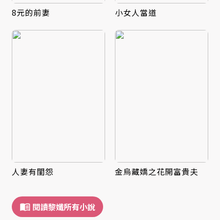
8元的前妻
小女人當道
人妻有閨怨
金烏藏嬌之花開富貴夫
閱讀黎孅所有小說