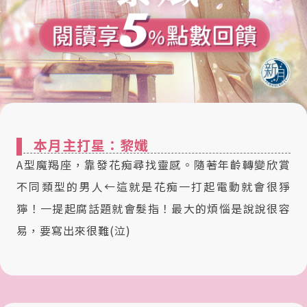
本月主打星：黎孅
A型魔羯座，靠發花痴尋找靈感。隨著年齡轉變欣賞
不同類型的男人←這就是花痴一打起電動就會很猙
獰！一提起腐話題就會髮指！最大的煩惱是說說很容
易，要寫出來很難(泣)