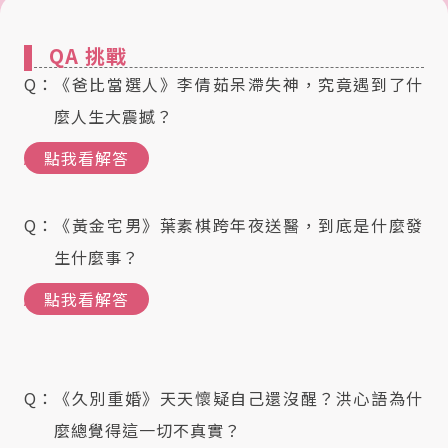
QA 挑戰
《爸比當選人》李倩茹呆滯失神，究竟遇到了什
麼人生大震撼？
點我看解答
《黃金宅男》葉素棋跨年夜送醫，到底是什麼發
生什麼事？
點我看解答
《久別重婚》天天懷疑自己還沒醒？洪心語為什
麼總覺得這一切不真實？