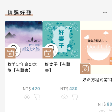
精選好聽
牧羊少年奇幻之
好妻子【有聲
旅【有聲書】
書】
好命方程式第1
420
480
NT$
NT$
8
NT$