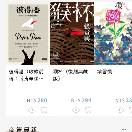
壞習慣
彼得潘（收錄前
猴杯（復刻典藏
傳：《肯辛頓花
版）
園裡的彼得
潘》）
3
280
294
NT$
NT$
NT$
商管最新