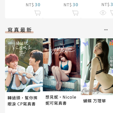
30
而無法辭職～ 第
30
NT$
NT$
NT$
13話
寫真最新
想見妮‧Nicole
轉過頭，幫你擦
蝴蝶 万理華
妮可寫真書
眼淚 CP寫真書