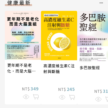
健康最新
更年期不是老
高濃度維生素C注
多巴胺聖經
化，而是大腦重
射與斷糖
組
349
245
NT$
NT$
3
NT$