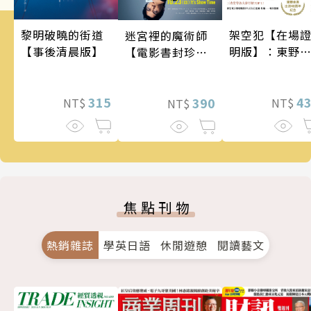
架空犯【在場
黎明破曉的街道
迷宮裡的魔術師
明版】：東野
【事後清晨版】
【電影書封珍藏
吾出道40週年
版】
念！《天鵝與
蝠》系列重磅
4
315
390
NT$
NT$
NT$
作！
焦點刊物
熱銷雜誌
學英日語
休閒遊憩
閱讀藝文