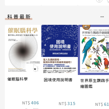
科普最新
催眠腦科學
困境使用說明書
世界原生鸚鵡
繪圖鑑
406
NT$
315
NT$
6
NT$