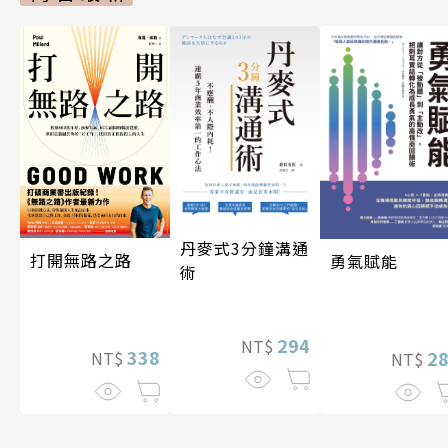
丹麥式3分鐘溝通
打開無路之路
勇氣賦能
術
294
NT$
338
2
NT$
NT$