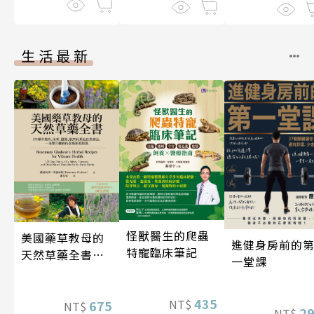
生活最新
怪獸醫生的爬蟲
美國藥草教母的
進健身房前的
特寵臨床筆記
天然草藥全書
一堂課
（二版）
435
NT$
675
NT$
2
NT$