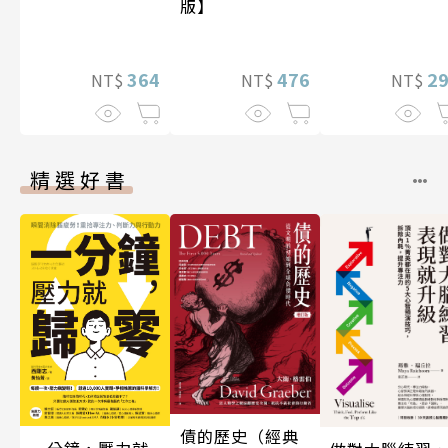
版】
2
364
476
NT$
NT$
NT$
精選好書
債的歷史（經典
一分鐘，壓力就