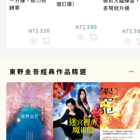
做對大腦練習
增訂版）
歸零
表現就升級
390
NT$
320
3
NT$
NT$
東野圭吾經典作品精選