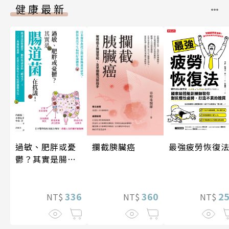
健康最新
攔截胰臟癌
最強疲勞恢復
過敏、肥胖或憂
鬱？其實是腸道
菌在抗議！
360
2
336
NT$
NT$
NT$