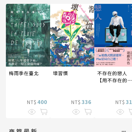
梅雨季在臺北
不存在的戀人
壞習慣
【用不存在的
愛，治癒存在
孤獨】
400
3
336
NT$
NT$
NT$
商管最新