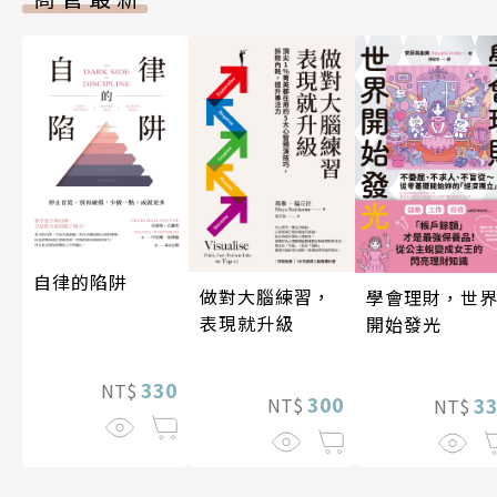
自律的陷阱
做對大腦練習，
學會理財，世
表現就升級
開始發光
330
NT$
300
3
NT$
NT$