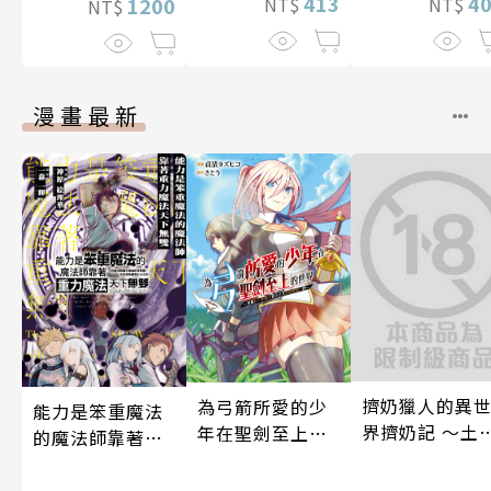
413
4
NT$
NT$
1200
NT$
漫畫最新
擠奶獵人的異
為弓箭所愛的少
能力是笨重魔法
界擠奶記 ～土
年在聖劍至上的
的魔法師靠著重
農家男將玩弄
世界～用被封印
力魔法天下無雙
式種族的○頭
的魔王贈予之力
～在還沒有重力