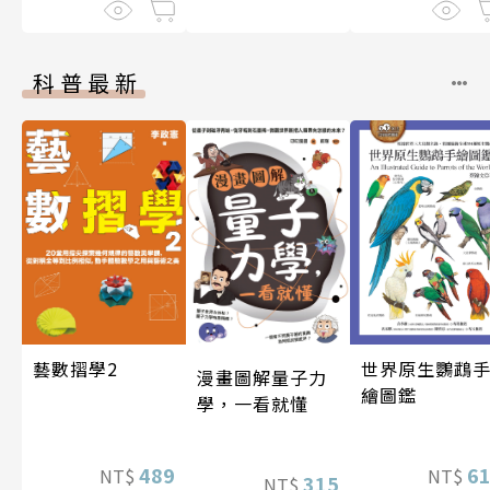
科普最新
藝數摺學2
世界原生鸚鵡
漫畫圖解量子力
繪圖鑑
學，一看就懂
489
6
NT$
NT$
315
NT$