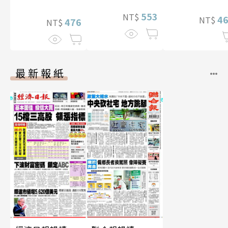
幅獨享福利美
553
NT$
4
NT$
照】
476
NT$
最新報紙