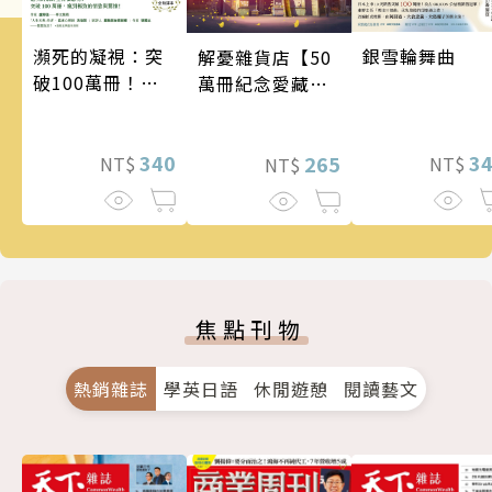
瀕死的凝視：突
銀雪輪舞曲
解憂雜貨店【50
破100萬冊！這
萬冊紀念愛藏
次的東野圭吾很
版】
惡劣！瘋到極致
的情慾與驚悚！
340
3
265
NT$
NT$
NT$
焦點刊物
熱銷雜誌
學英日語
休閒遊憩
閱讀藝文