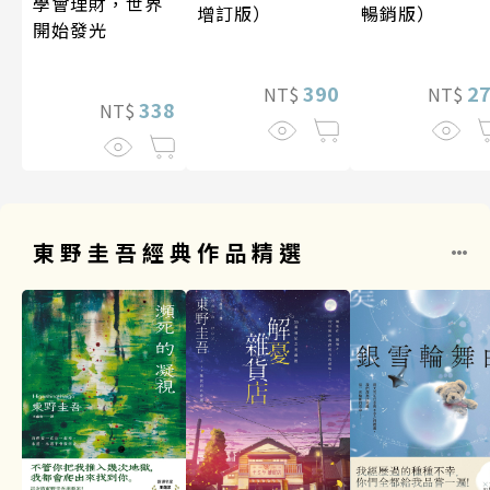
學會理財，世界
增訂版）
暢銷版）
開始發光
390
2
NT$
NT$
338
NT$
東野圭吾經典作品精選