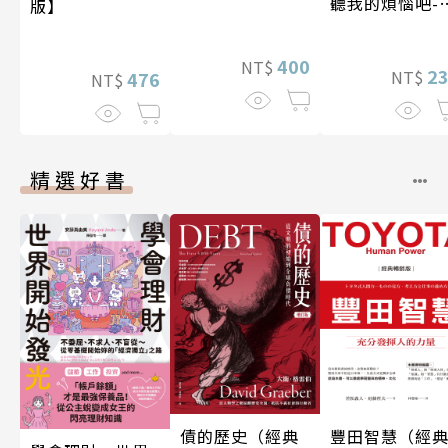
聽我的煩惱吧-
版】
現自我
400
NT$
2
NT$
476
NT$
精選好書
債的歷史（經典
豐田智慧（經