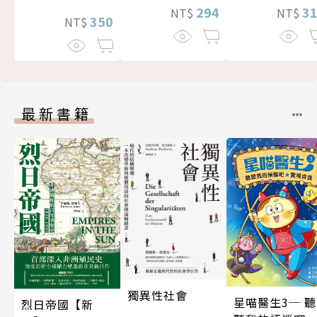
294
3
NT$
NT$
350
NT$
最新書籍
獨異性社會
星喵醫生3─ 聽
烈日帝國【新