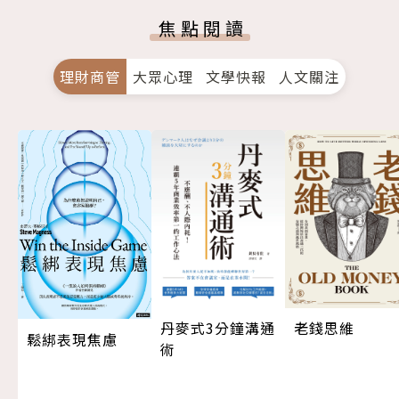
焦點閱讀
理財商管
大眾心理
文學快報
人文關注
丹麥式3分鐘溝通
老錢思維
鬆綁表現焦慮
術