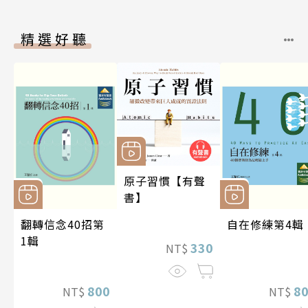
精選好聽
原子習慣【有聲
書】
翻轉信念40招第
自在修練第4輯
1輯
330
NT$
800
8
NT$
NT$