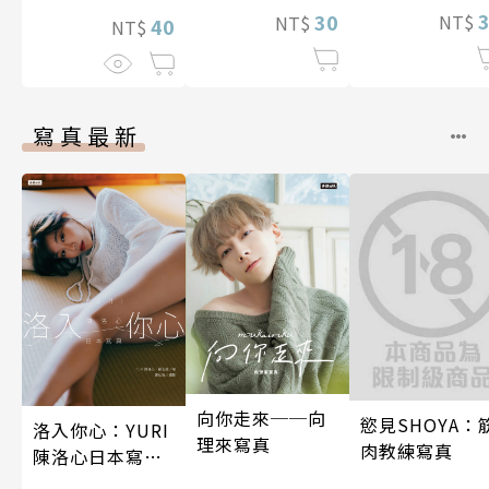
其心醉神迷～ 
支援聖騎士們～
30
NT$
NT$
概念的世界裡，
40
NT$
9話
第4話
少年成為萬有引
力之王～ 第18話
寫真最新
向你走來──向
慾見SHOYA：
洛入你心：YURI
理來寫真
肉教練寫真
陳洛心日本寫真
【電子書加贈40