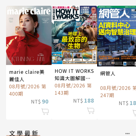
HOW IT WORKS
marie claire美
網管人
知識大圖解國際
麗佳人
中文版
08月號/2026 第
08月號/2026 第
08月號/2026 
143期
400期
247期
188
NT$
90
NT$
1
NT$
文學最新