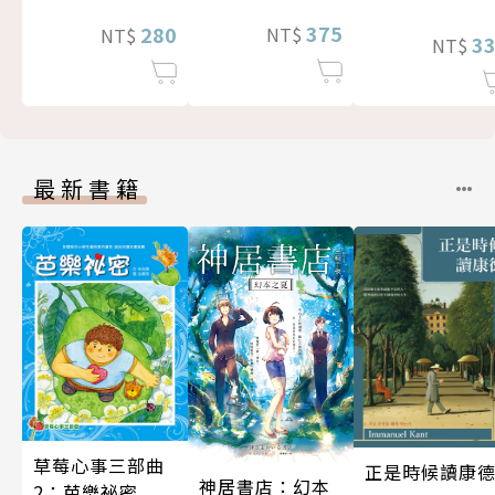
375
280
NT$
NT$
3
NT$
最新書籍
草莓心事三部曲
正是時候讀康
神居書店：幻本
2：芭樂祕密