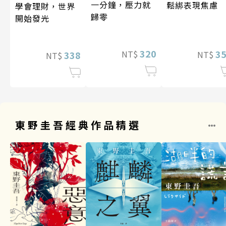
一分鐘，壓力就
鬆綁表現焦慮
學會理財，世界
歸零
開始發光
320
3
NT$
338
NT$
NT$
東野圭吾經典作品精選