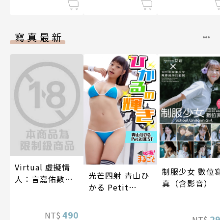
寫真最新
Virtual 虛擬情
制服少女 數位
光芒四射 青山ひ
人：言嘉佑數位
真（含影音）
かる Petit
寫真
BEST
490
NT$
2
NT$