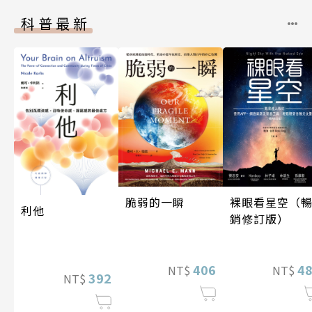
科普最新
脆弱的一瞬
裸眼看星空（
利他
銷修訂版）
406
4
NT$
NT$
392
NT$