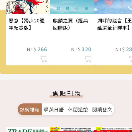
麒麟之翼（經典
惡意【獨步20週
湖畔的謊言【
回歸版）
年紀念版】
蘊潔全新譯本
320
266
2
NT$
NT$
NT$
焦點刊物
熱銷雜誌
學英日語
休閒遊憩
閱讀藝文