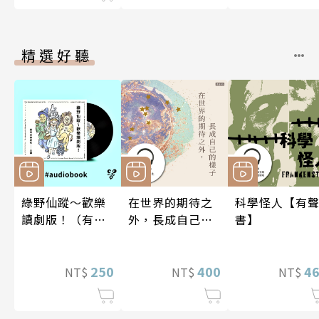
精選好聽
綠野仙蹤～歡樂
在世界的期待之
科學怪人【有
讀劇版！（有聲
外，長成自己的
書】
書）
樣子【有聲書】
250
400
4
NT$
NT$
NT$