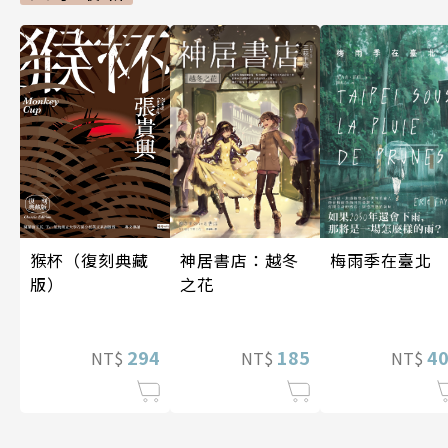
梅雨季在臺北
神居書店：越冬
猴杯（復刻典藏
之花
版）
4
185
294
NT$
NT$
NT$