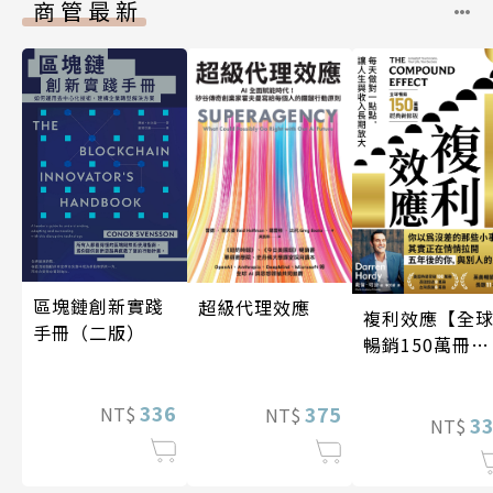
商管最新
區塊鏈創新實踐
超級代理效應
複利效應【全
手冊（二版）
暢銷150萬冊・
經典新修版】
336
375
NT$
NT$
3
NT$