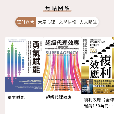
焦點閱讀
理財商管
大眾心理
文學快報
人文關注
超級代理效應
勇氣賦能
複利效應【全
暢銷150萬冊・
經典新修版】