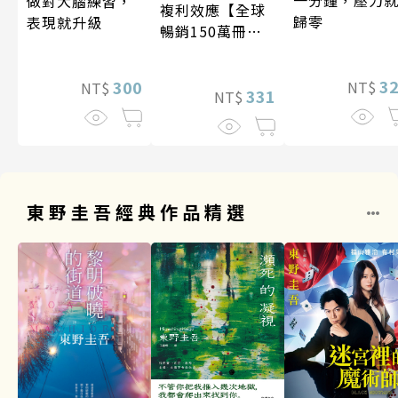
一分鐘，壓力
做對大腦練習，
複利效應【全球
歸零
表現就升級
暢銷150萬冊・
經典新修版】
3
300
NT$
NT$
331
NT$
東野圭吾經典作品精選