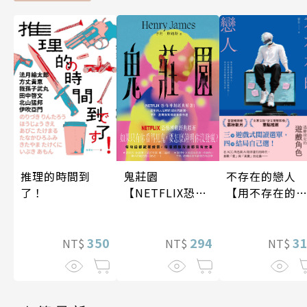
不存在的戀人
鬼莊園
推理的時間到
【用不存在的
【NETFLIX恐怖
了！
愛，治癒存在
神劇經典原著】
孤獨】
3
294
350
NT$
NT$
NT$