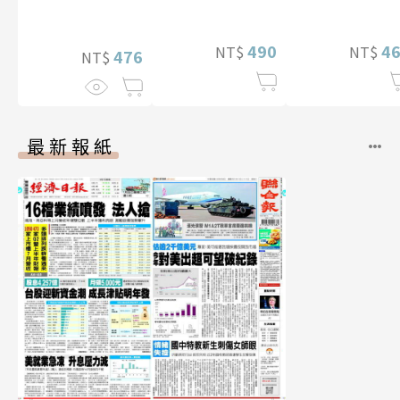
特別版）
【電子書加贈40
幅獨享福利美
490
4
NT$
NT$
照】
476
NT$
最新報紙