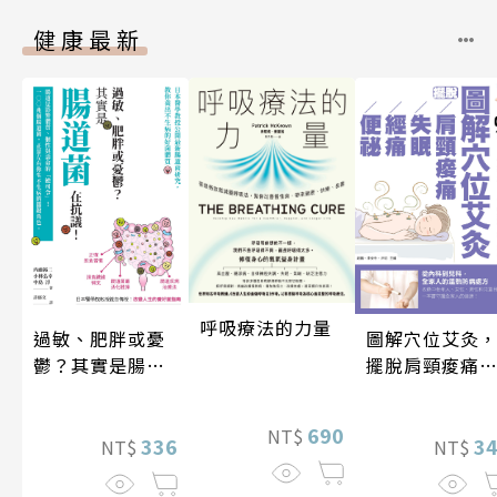
健康最新
呼吸療法的力量
圖解穴位艾灸
過敏、肥胖或憂
擺脫肩頸痠痛
鬱？其實是腸道
失眠、經痛和
菌在抗議！
祕
690
NT$
3
336
NT$
NT$