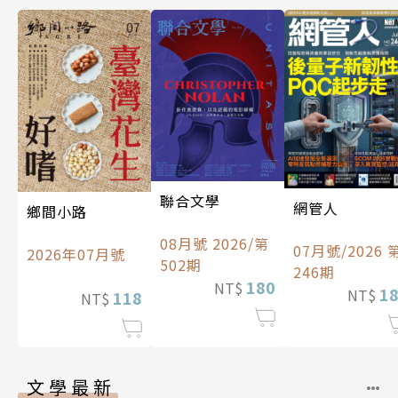
聯合文學
網管人
鄉間小路
08月號 2026/第
07月號/2026 
2026年07月號
502期
246期
180
NT$
1
NT$
118
NT$
文學最新