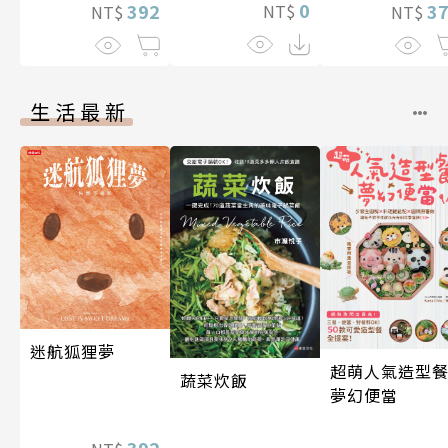
0
392
3
NT$
NT$
NT$
生活最新
迷航狐狸夢
超萌人氣造型餐
蔬菜炊飯
夢幻便當