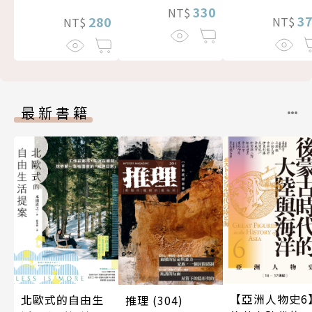
330
NT$
3
280
NT$
NT$
最新書籍
【亞洲人物史6
北歐式的自由生
推理 (304)