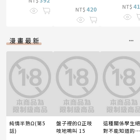
392
NT$
4
NT$
420
NT$
漫畫最新
純情半熟Ω(第5
盤子裡的Ω正吱
這種關係學生
話)
吱地鳴叫 15
對不能知道的
唷！～作夢也