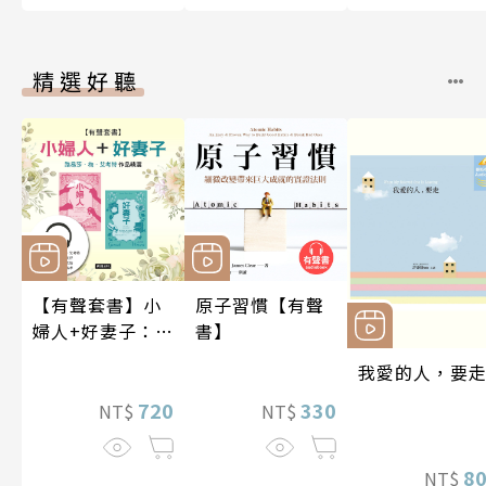
精選好聽
【有聲套書】小
原子習慣【有聲
婦人+好妻子：路
書】
易莎．梅．艾考
我愛的人，要
特作品精選
720
330
NT$
NT$
8
NT$