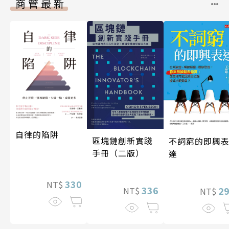
商管最新
自律的陷阱
區塊鏈創新實踐
不詞窮的即興
手冊（二版）
達
330
NT$
336
2
NT$
NT$