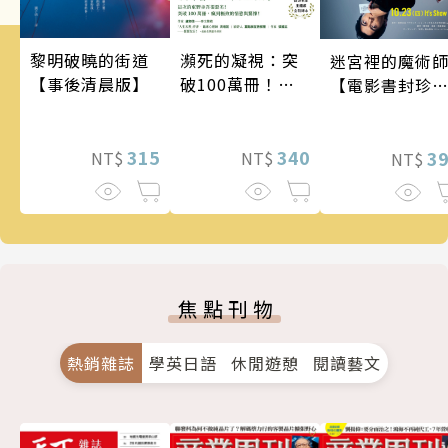
瀕死的凝視：突
黎明破曉的街道
迷宮裡的魔術
破100萬冊！這
【事後清晨版】
【電影書封珍
次的東野圭吾很
版】
惡劣！瘋到極致
的情慾與驚悚！
340
315
3
NT$
NT$
NT$
焦點刊物
熱銷雜誌
學英日語
休閒遊憩
閱讀藝文