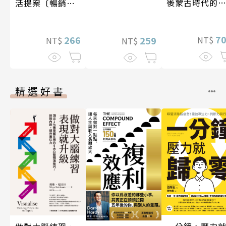
後蒙古時代的
活提案〔暢銷新
陸與海洋〔14
版〕
17世紀〕
7
266
259
NT$
NT$
NT$
精選好書