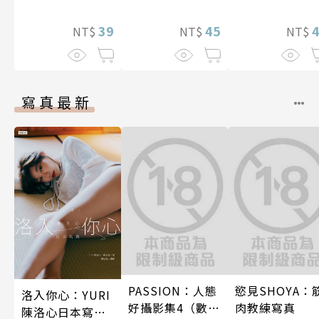
想到天差地遠
39
45
兩人是甜蜜的
NT$
NT$
NT$
在進行式～ 04
寫真最新
PASSION：人態
慾見SHOYA：
洛入你心：YURI
好攝影集4（數位
肉教練寫真
陳洛心日本寫真