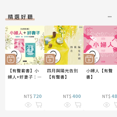
精選好聽
【有聲套書】小
四月與陽光告別
小婦人【有聲
婦人+好妻子：路
【有聲書】
書】
易莎．梅．艾考
特作品精選
720
400
4
NT$
NT$
NT$