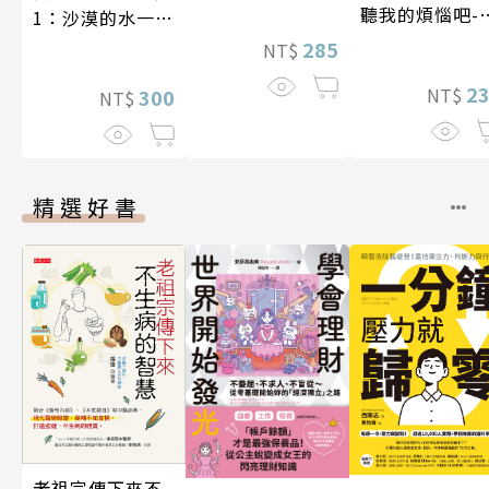
聽我的煩惱吧-
1：沙漠的水一瓶
現自我
一千元？看懂商
285
NT$
業經營的16個模
2
NT$
式
300
NT$
精選好書
老祖宗傳下來不