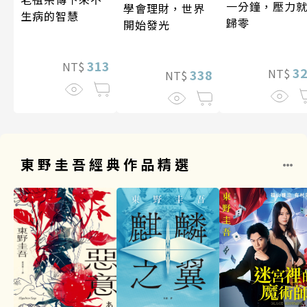
一分鐘，壓力
學會理財，世界
生病的智慧
歸零
開始發光
313
NT$
3
NT$
338
NT$
東野圭吾經典作品精選