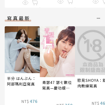
寫真最新
半分 はんぶん：
慾見SHOYA：
青瑟47 瑟七數位
阿部瑪利亞寫真
肉教練寫真
寫真—慶功版
（含影音）
476
NT$
4
NT$
350