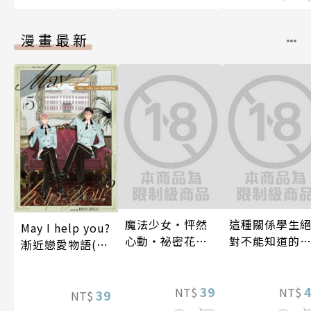
漫畫最新
魔法少女・怦然
這種關係學生
May I help you?
心動・祕密花招
對不能知道的
漸近戀愛物語(第
(第3話)
唷！～作夢也
5話)
想到天差地遠
39
兩人是甜蜜的
NT$
NT$
39
NT$
在進行式～ 04