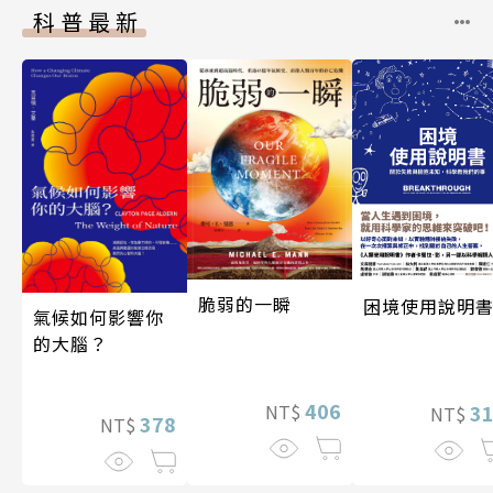
科普最新
脆弱的一瞬
困境使用說明
氣候如何影響你
的大腦？
406
NT$
3
NT$
378
NT$