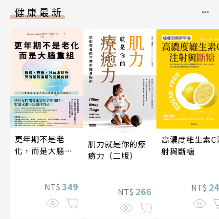
健康最新
更年期不是老
高濃度維生素C
肌力就是你的療
化，而是大腦重
射與斷糖
癒力（二版）
組
349
2
NT$
NT$
266
NT$