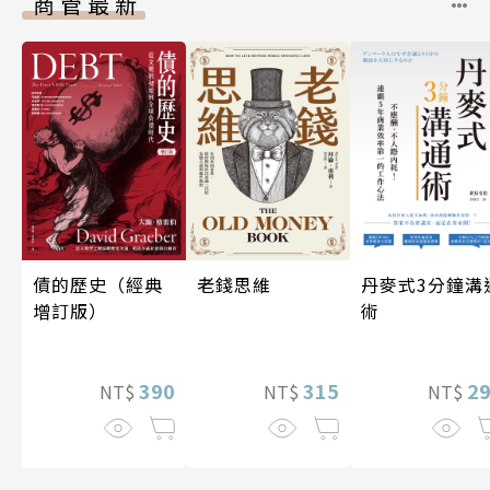
商管最新
債的歷史（經典
老錢思維
丹麥式3分鐘溝
增訂版）
術
390
315
2
NT$
NT$
NT$