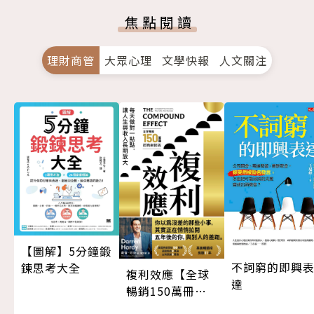
焦點閱讀
理財商管
大眾心理
文學快報
人文關注
【圖解】5分鐘鍛
不詞窮的即興
鍊思考大全
複利效應【全球
達
暢銷150萬冊・
經典新修版】