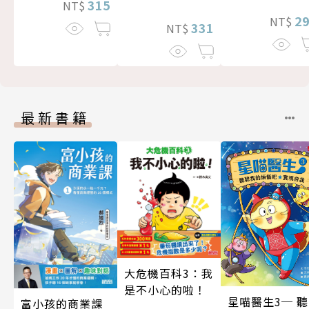
315
NT$
2
NT$
331
NT$
最新書籍
大危機百科3：我
是不小心的啦！
星喵醫生3─ 聽
富小孩的商業課