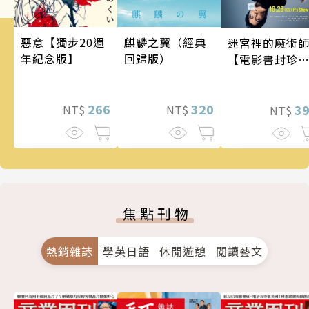
麒麟之翼（經典
惡意【獨步20週
迷宮裡的魔術
回歸版）
年紀念版】
【電影書封珍
版】
320
266
3
NT$
NT$
NT$
焦點刊物
熱銷雜誌
學英日語
休閒遊憩
閱讀藝文