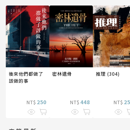
密林遺骨
後來他們都做了
推理 (304)
該做的事
448
250
2
NT$
NT$
NT$