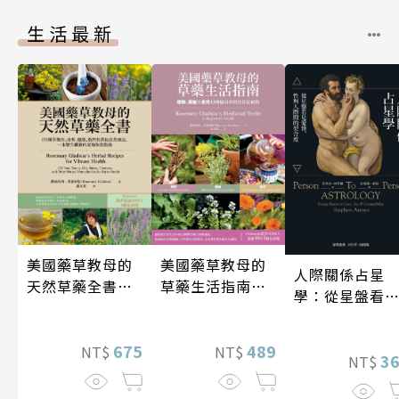
生活最新
美國藥草教母的
美國藥草教母的
人際關係占星
天然草藥全書
草藥生活指南
學：從星盤看
（二版）
（二版）
愛情、性與人
間的契合度
675
489
NT$
NT$
3
NT$