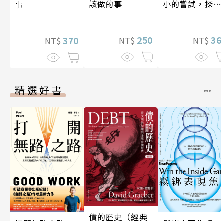
該做的事
小的嘗試，探
事
人生的無限可
250
3
370
NT$
NT$
NT$
精選好書
債的歷史（經典