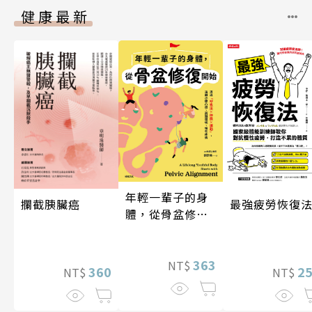
健康最新
年輕一輩子的身
攔截胰臟癌
最強疲勞恢復
體，從骨盆修復
開始：透過「呼
吸法×伸展×運
動」，遠離小腹
363
NT$
360
2
NT$
NT$
凸出、肩頸僵
硬、慢性疼痛