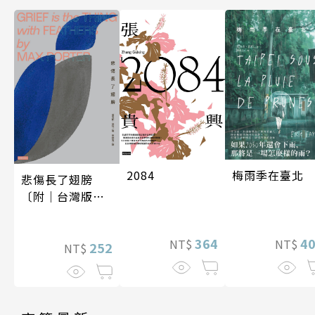
梅雨季在臺北
2084
悲傷長了翅膀
〔附｜台灣版獨
家授權作者手寫
問候印簽〕
4
364
NT$
NT$
252
NT$