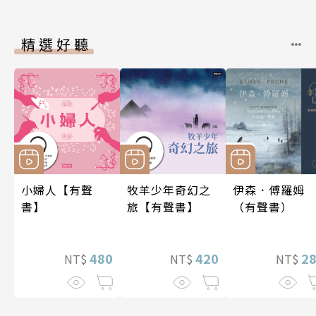
精選好聽
小婦人【有聲
牧羊少年奇幻之
伊森．傅羅姆
書】
旅【有聲書】
（有聲書）
480
420
2
NT$
NT$
NT$