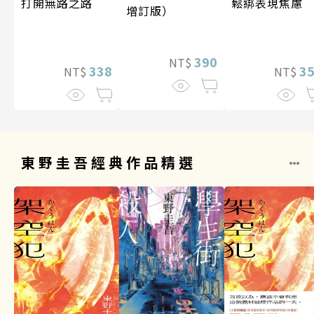
打開無路之路
鬆綁表現焦慮
增訂版）
390
NT$
338
3
NT$
NT$
東野圭吾經典作品精選