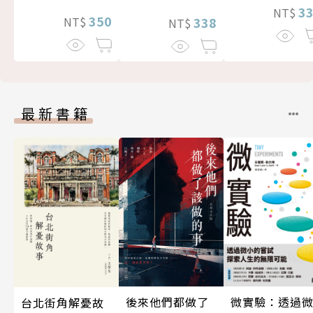
3
NT$
350
338
NT$
NT$
最新書籍
後來他們都做了
微實驗：透過
台北街角解憂故