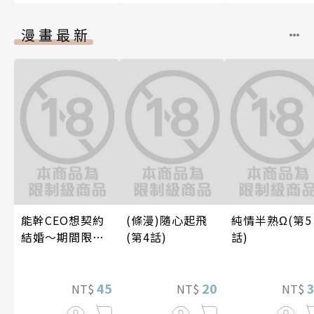
漫畫最新
能幹CEO想契約
(條漫)隨心起飛
純情半熟Ω(第5
結婚～期間限定
(第4話)
話)
夢幻老公～ 05
45
20
NT$
NT$
NT$