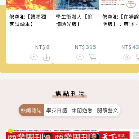
架空犯【讀墨獨
架空犯【在場
學生街殺人【追
家試讀本】
明版】：東野
憶時光版】
吾出道40週年
念！《天鵝與
0
蝠》系列重磅
4
315
NT$
NT$
NT$
作！
焦點刊物
熱銷雜誌
學英日語
休閒遊憩
閱讀藝文