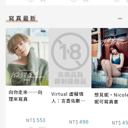
寫真最新
向你走來──向
Virtual 虛擬情
想見妮‧Nicol
理來寫真
人：言嘉佑數位
妮可寫真書
寫真
553
NT$
490
NT$
4
NT$