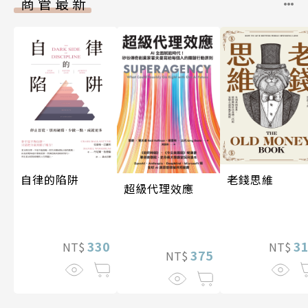
商管最新
自律的陷阱
老錢思維
超級代理效應
330
3
NT$
NT$
375
NT$