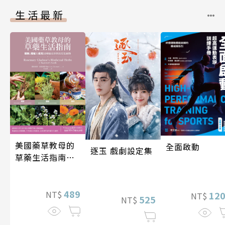
生活最新
美國藥草教母的
全面啟動
逐玉 戲劇設定集
草藥生活指南
（二版）
489
NT$
12
NT$
525
NT$