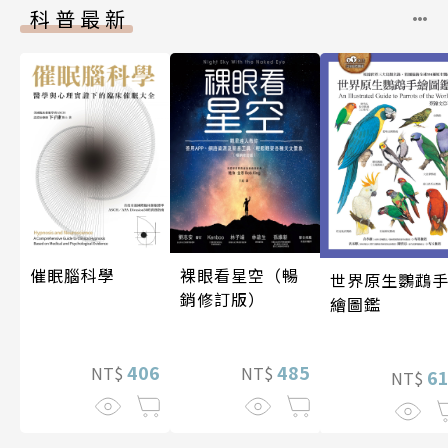
科普最新
催眠腦科學
裸眼看星空（暢
世界原生鸚鵡
銷修訂版）
繪圖鑑
406
485
NT$
NT$
6
NT$