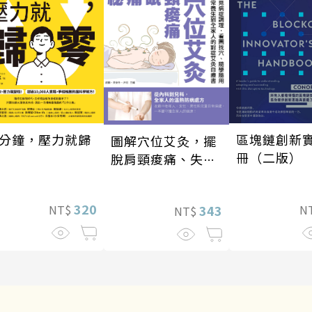
分鐘，壓力就歸
區塊鏈創新
圖解穴位艾灸，擺
冊（二版）
脫肩頸痠痛、失
眠、經痛和便祕
320
343
NT$
N
NT$