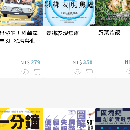
蔬菜炊飯
鬆綁表現焦慮
出發吧！科學露
車3』地層與化
篇
350
279
N
NT$
NT$