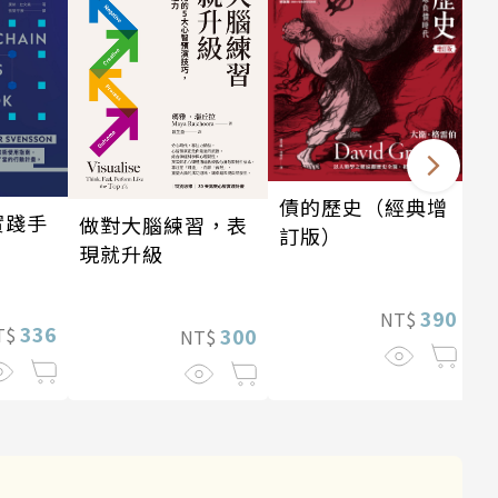
債的歷史（經典增
實踐手
做對大腦練習，表
訂版）
現就升級
390
NT$
336
300
T$
NT$