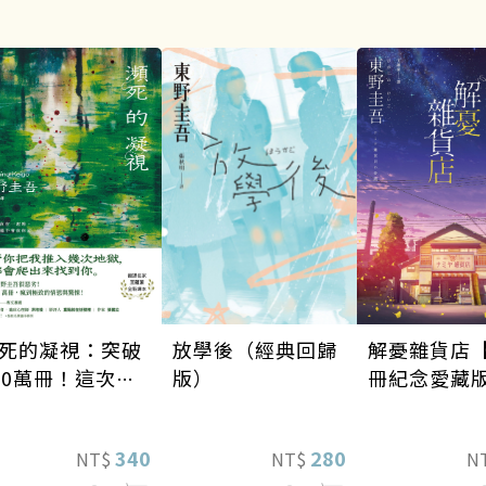
死的凝視：突破
解憂雜貨店【
放學後（經典回歸
00萬冊！這次的
冊紀念愛藏
版）
野圭吾很惡劣！
到極致的情慾與
340
280
NT$
N
NT$
悚！