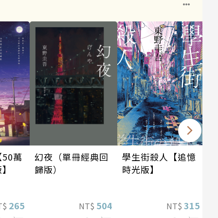
幻夜（單冊經典回
學生街殺人【追憶
50萬
歸版）
時光版】
版】
504
315
265
NT$
NT$
T$