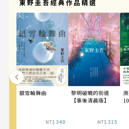
東野圭吾經典作品精選
銀雪輪舞曲
瀕
黎明破曉的街道
1
【事後清晨版】
東
瘋
340
315
NT$
NT$
驚