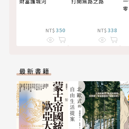
一
打開無路之路
財富護城河
零
338
350
NT$
NT$
最新書籍