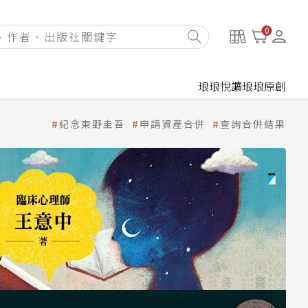
0
琅琅悅讀
琅琅原創
紀念東野圭吾
申請資產合併
查詢合併結果