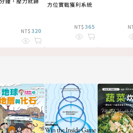
分鐘，壓力就歸
方位實戰獲利系統
365
NT$
N
320
NT$