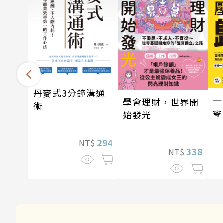
丹麥式3分鐘溝通
一
學會理財，世界開
術
零
始發光
294
NT$
338
NT$