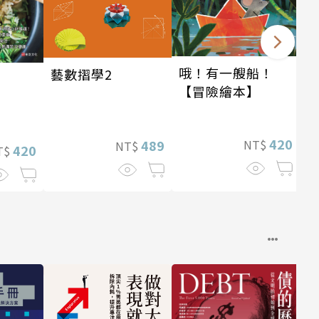
哦！有一艘船！
藝數摺學2
【冒險繪本】
420
489
NT$
NT$
420
T$