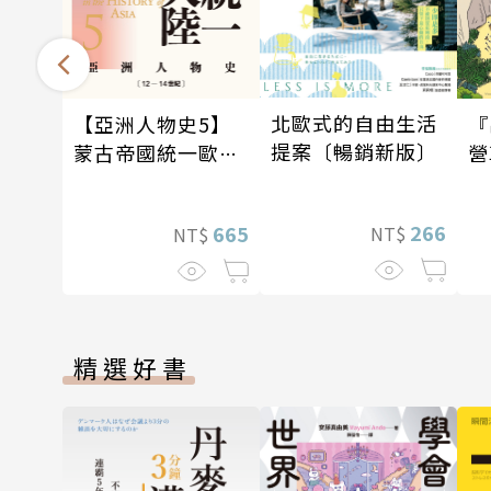
北歐式的自由生活
【亞洲人物史5】
『
提案〔暢銷新版〕
蒙古帝國統一歐亞
營
大陸〔12—14世
石
紀〕
266
665
NT$
NT$
精選好書