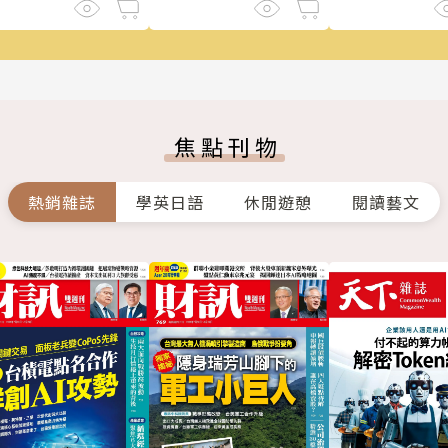
焦點刊物
熱銷雜誌
學英日語
休閒遊憩
閱讀藝文