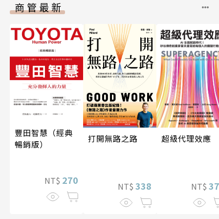
商管最新
豐田智慧（經典
超級代理效應
打開無路之路
暢銷版）
270
NT$
3
338
NT$
NT$