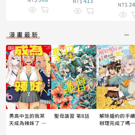
413
NT$
2
NT$
漫畫最新
聖母詭習 第8話
男高中生的我某
解除婚約的手
天成為辣妹了 第
辦理完成了嗎
10話
原本打算享受