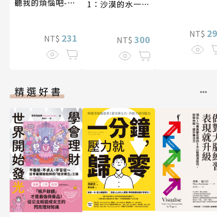
聽我的煩惱吧-假
1：沙漠的水一瓶
期挑戰
一千元？看懂商
業經營的16個模
2
NT$
231
NT$
式
300
NT$
精選好書