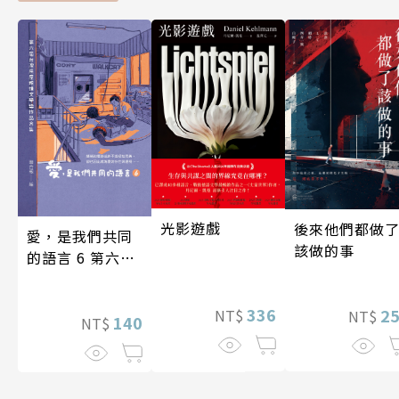
光影遊戲
後來他們都做
愛，是我們共同
該做的事
的語言 6 第六屆
台灣房屋親情文
學獎作品合集
336
2
NT$
NT$
140
NT$