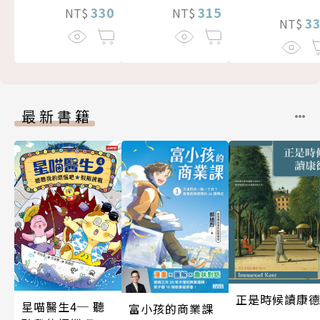
330
315
NT$
NT$
3
NT$
最新書籍
正是時候讀康
星喵醫生4─ 聽
富小孩的商業課