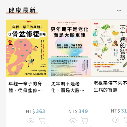
健康最新
老祖宗傳下來
年輕一輩子的身
更年期不是老
生病的智慧
體，從骨盆修復
化，而是大腦重
開始：透過「呼
組
吸法×伸展×運
3
動」，遠離小腹
363
349
NT$
NT$
NT$
凸出、肩頸僵
硬、慢性疼痛