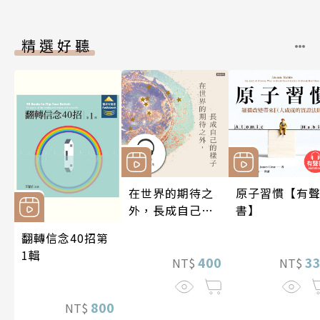
精選好聽
在世界的期待之
原子習慣【有
外，長成自己的
書】
樣子【有聲書】
翻轉信念40招第
1輯
400
3
NT$
NT$
800
NT$