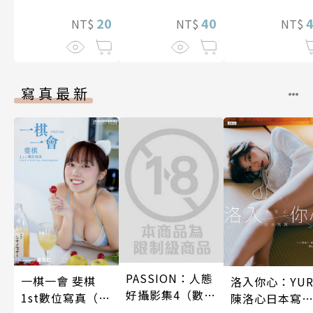
二人生，卻開
40
20
策劃改革公會 
NT$
NT$
NT$
17話
寫真最新
PASSION：人態
一棋一會 斐棋
洛入你心：YUR
好攝影集4（數位
1st數位寫真（含
陳洛心日本寫
特別版）