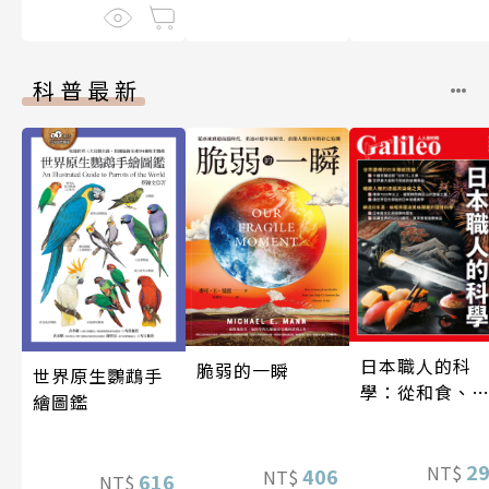
科普最新
日本職人的科
脆弱的一瞬
世界原生鸚鵡手
學：從和食、
繪圖鑑
酒到名刀，用
學揭開日本職
技藝的祕密 人
2
NT$
406
NT$
616
NT$