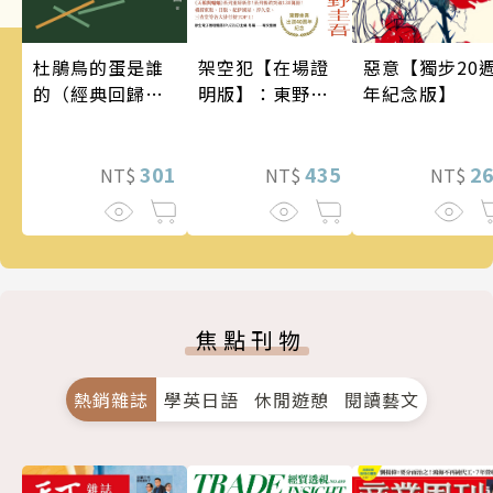
架空犯【在場證
惡意【獨步20
杜鵑鳥的蛋是誰
明版】：東野圭
年紀念版】
的（經典回歸
吾出道40週年紀
版）
念！《天鵝與蝙
蝠》系列重磅新
435
2
301
NT$
NT$
NT$
作！
焦點刊物
熱銷雜誌
學英日語
休閒遊憩
閱讀藝文