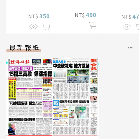
影音）
【電子書加贈4
幅獨享福利美
490
NT$
350
照】
4
NT$
NT$
最新報紙