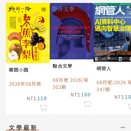
聯合文學
網管人
鄉間小路
08月號 2026/第
08月號/2026 
2026年08月號
502期
247期
180
NT$
1
NT$
118
NT$
文學最新