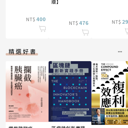
版】
400
NT$
2
NT$
476
NT$
精選好書
區塊鏈創新實踐