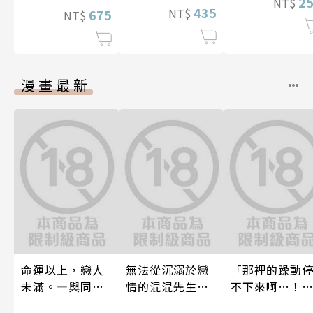
2
NT$
435
NT$
675
NT$
漫畫最新
命運以上，戀人
無法從沉溺於戀
「那裡的躁動
未滿。―與同期α
情的混混先生
不下來啊…！
的情愛契約―(第
（前）逃離的
穿幫就慘了!?男