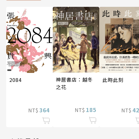
神居書店：越冬
2084
此時此刻
之花
185
364
4
NT$
NT$
NT$