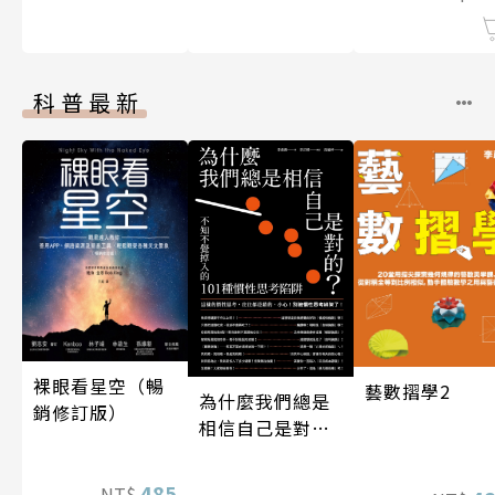
科普最新
裸眼看星空（暢
藝數摺學2
為什麼我們總是
銷修訂版）
相信自己是對
的？（四版）
485
NT$