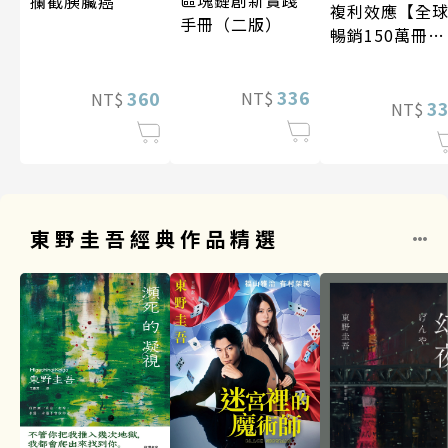
攔截胰臟癌
複利效應【全
手冊（二版）
暢銷150萬冊・
經典新修版】
336
360
NT$
NT$
3
NT$
東野圭吾經典作品精選