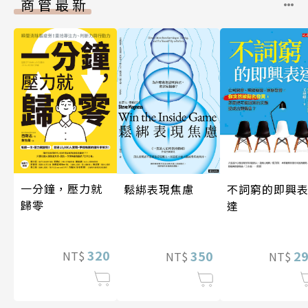
商管最新
一分鐘，壓力就
鬆綁表現焦慮
不詞窮的即興
歸零
達
320
350
2
NT$
NT$
NT$