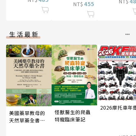
4
NT$
455
NT$
生活最新
2026摩托車年
怪獸醫生的爬蟲
美國藥草教母的
特寵臨床筆記
天然草藥全書
（二版）