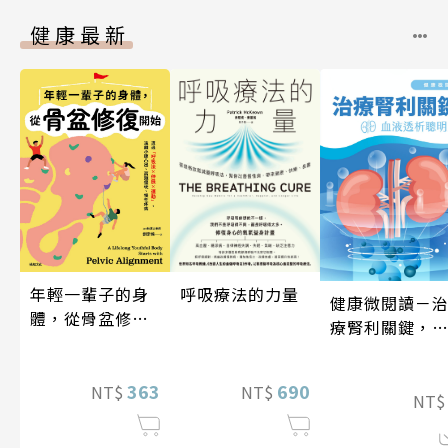
健康最新
年輕一輩子的身
呼吸療法的力量
健康微閱讀－
體，從骨盆修復
療腎利關鍵，
開始：透過「呼
液透析聰明選
吸法×伸展×運
動」，遠離小腹
363
690
NT$
NT$
NT
凸出、肩頸僵
硬、慢性疼痛