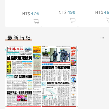
寫真
【電子書加贈40
幅獨享福利美
490
4
NT$
NT$
照】
476
NT$
最新報紙