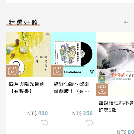
精選好聽
四月與陽光告別
綠野仙蹤～歡樂
【有聲書】
讀劇版！（有聲
書）
誰說慢性病不
好第1輯
400
250
NT$
NT$
8
NT$