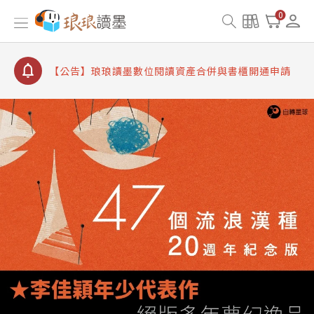
【公告】8/10、8/13 行動網路降速演練提醒
0
【公告】琅琅讀墨數位閱讀資產合併與書櫃開通申請
【公告】琅琅讀墨書櫃開通常見問題
【公告】琅琅讀墨 3 分鐘完成書櫃開通與資產合併申
請圖文教學
【公告】琅琅書店服務升級重要說明及資產合併結果
查詢
【公告】8/10、8/13 行動網路降速演練提醒