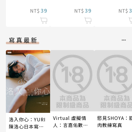
9話)
我。(第9話)
裝巨乳♀與痴
39
39
滿人電車(第12
NT$
NT$
NT$
話)
寫真最新
Virtual 虛擬情
慾見SHOYA：
洛入你心：YURI
人：言嘉佑數位
肉教練寫真
陳洛心日本寫真