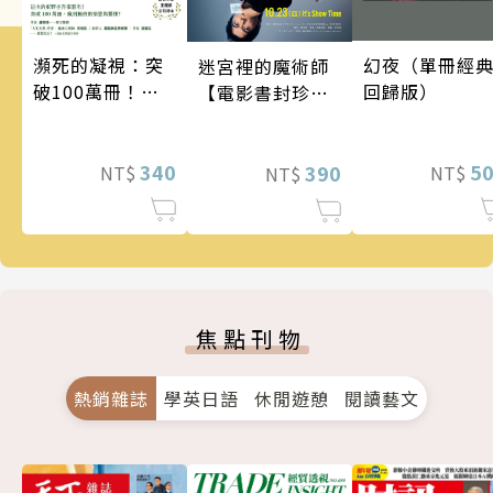
瀕死的凝視：突
幻夜（單冊經
迷宮裡的魔術師
破100萬冊！這
回歸版）
【電影書封珍藏
次的東野圭吾很
版】
惡劣！瘋到極致
的情慾與驚悚！
340
5
390
NT$
NT$
NT$
焦點刊物
熱銷雜誌
學英日語
休閒遊憩
閱讀藝文