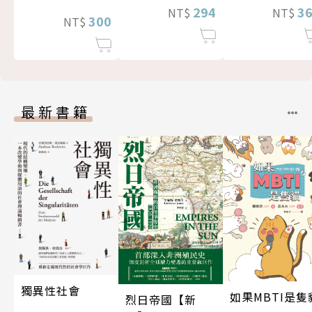
294
3
NT$
NT$
300
NT$
最新書籍
獨異性社會
如果MBTI是隻
烈日帝國【新