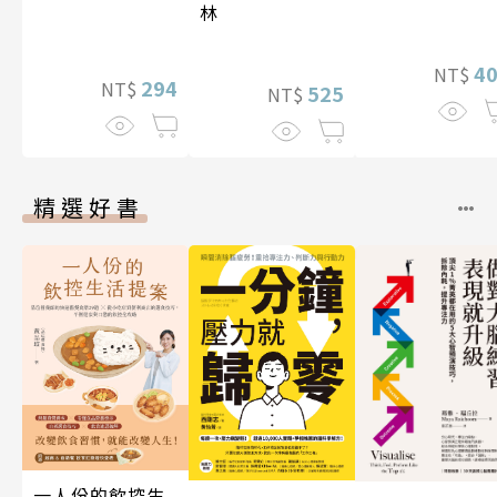
林
4
NT$
294
NT$
525
NT$
精選好書
一人份的飲控生