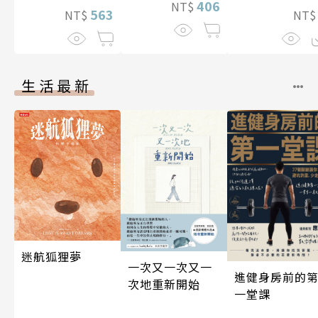
406
NT$
563
NT
NT$
生活最新
迷航狐狸夢
一次又一次又一
進健身房前的
次地重新開始
一堂課