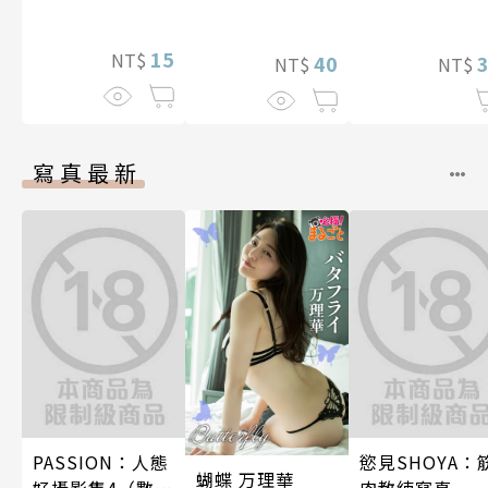
15
NT$
40
NT$
NT$
寫真最新
PASSION：人態
慾見SHOYA：
蝴蝶 万理華
好攝影集4（數位
肉教練寫真