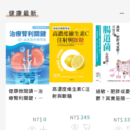
健康最新
高濃度維生素C注
健康微閱讀－治
過敏、肥胖或
射與斷糖
療腎利關鍵，血
鬱？其實是腸
液透析聰明選
菌在抗議！
245
NT$
0
3
NT$
NT$