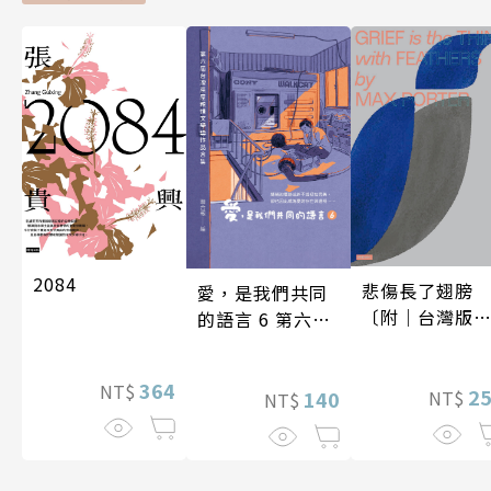
2084
悲傷長了翅膀
愛，是我們共同
〔附｜台灣版
的語言 6 第六屆
家授權作者手
台灣房屋親情文
問候印簽〕
學獎作品合集
364
NT$
2
140
NT$
NT$