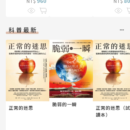
960
8
NT$
NT$
科普最新
脆弱的一瞬
正常的迷思（
正常的迷思
讀本）