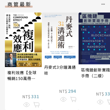
商管最新
丹麥式3分鐘溝通
區塊鏈創新實
複利效應【全球
術
手冊（二版）
暢銷150萬冊・
經典新修版】
294
NT$
3
NT$
331
NT$