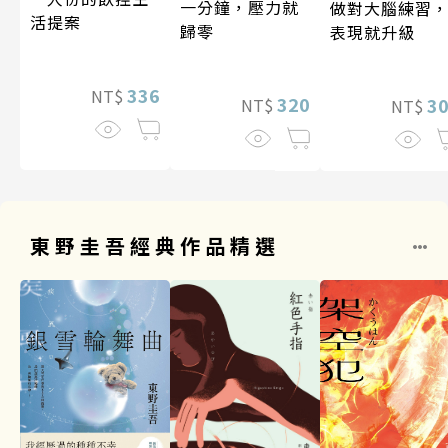
一分鐘，壓力就
做對大腦練習
活提案
歸零
表現就升級
336
NT$
320
3
NT$
NT$
東野圭吾經典作品精選