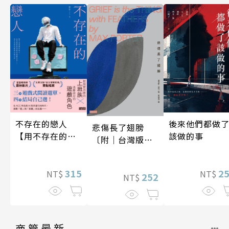
後來他們都做
不存在的戀人
悲傷長了翅膀
該做的事
【用不存在的
〔附｜台灣版獨
愛，治癒存在的
家授權作者手寫
孤獨】
問候印簽〕
2
315
NT$
NT$
252
NT$
商管最新