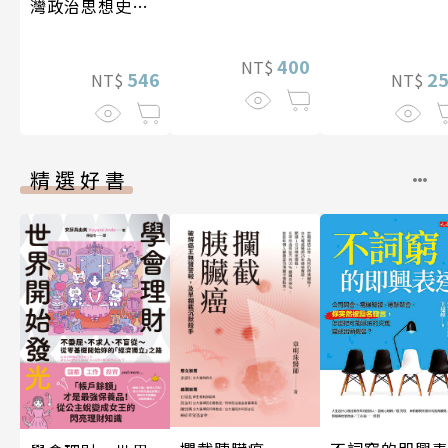
灣政治思想史研
究
400
NT$
546
2
NT$
NT$
精選好書