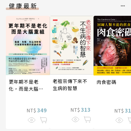
健康最新
老祖宗傳下來不
更年期不是老
肉食密碼
生病的智慧
化，而是大腦重
組
313
349
NT$
3
NT$
NT$