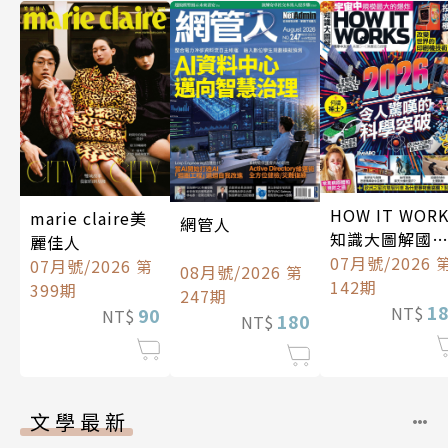
HOW IT WOR
marie claire美
網管人
知識大圖解國
麗佳人
中文版
07月號/2026 
07月號/2026 第
08月號/2026 第
142期
399期
247期
1
NT$
90
NT$
180
NT$
文學最新