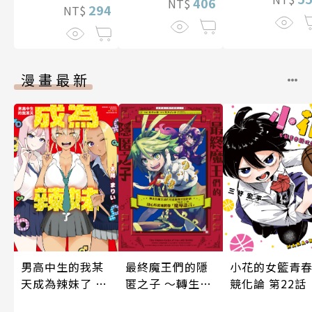
406
NT$
294
NT$
漫畫最新
男高中生的我某
小花的女籃青
最終魔王們的隱
天成為辣妹了 第
競化論 第22話
匿之子 ～轉生到
10話
魔王城的前社畜