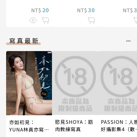
程式設計師隨心
20
所欲地開發「魔
30
NT$
NT$
NT$
導語言《Magic
Code》」～ 第
11話
寫真最新
慾見SHOYA：筋
PASSION：人
亦如初見：
肉教練寫真
好攝影集4（數
YUNA林真亦寫
特別版）
真【數位典藏豪