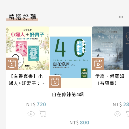
精選好聽
【有聲套書】小
伊森．傅羅姆
婦人+好妻子：路
（有聲書）
易莎．梅．艾考
自在修練第4輯
特作品精選
720
2
NT$
NT$
800
NT$