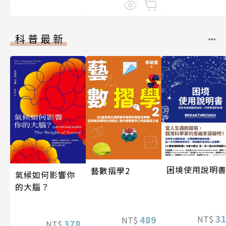
科普最新
困境使用說明
藝數摺學2
氣候如何影響你
的大腦？
3
NT$
489
NT$
378
NT$