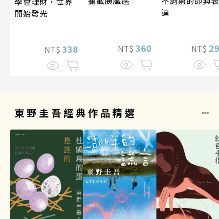
攔截胰臟癌
不詞窮的即興
學會理財，世界
達
開始發光
360
2
338
NT$
NT$
NT$
東野圭吾經典作品精選