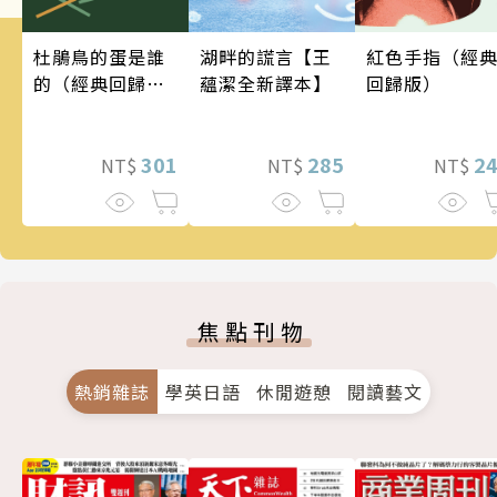
湖畔的謊言【王
杜鵑鳥的蛋是誰
紅色手指（經
蘊潔全新譯本】
的（經典回歸
回歸版）
版）
285
301
2
NT$
NT$
NT$
焦點刊物
熱銷雜誌
學英日語
休閒遊憩
閱讀藝文