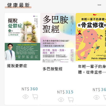
健康最新
擺脫憂鬱症
年輕一輩子的
多巴胺聖經
體，從骨盆修
開始：透過「
吸法×伸展×
360
NT$
動」，遠離小
3
NT$
315
NT$
凸出、肩頸僵
硬、慢性疼痛