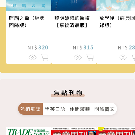
麒麟之翼（經典
黎明破曉的街道
放學後（經典
回歸版）
【事後清晨版】
歸版）
320
315
2
NT$
NT$
NT$
焦點刊物
熱銷雜誌
學英日語
休閒遊憩
閱讀藝文