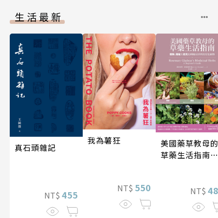
生活最新
我為薯狂
美國藥草教母
真石頭雜記
草藥生活指南
（二版）
550
NT$
4
NT$
455
NT$