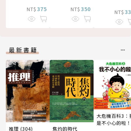
375
350
NT$
NT$
3
NT$
最新書籍
大危機百科3：
是不小心的啦
焦灼的時代
推理 (304)