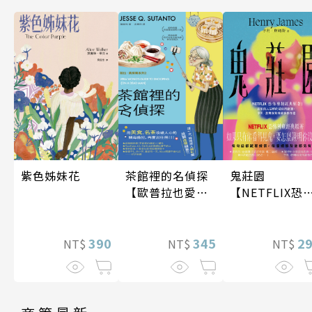
紫色姊妹花
鬼莊園
茶館裡的名偵探
【NETFLIX恐
【歐普拉也愛！
神劇經典原著
引爆國際說書網
紅數十萬則好評
390
2
《茶館裡的嫌疑
345
NT$
NT$
NT$
人》續作】