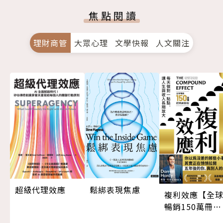
焦點閱讀
理財商管
大眾心理
文學快報
人文關注
超級代理效應
鬆綁表現焦慮
複利效應【全
暢銷150萬冊・
經典新修版】