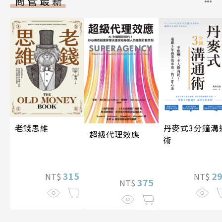
商管最新
老錢思維
丹麥式3分鐘溝
超級代理效應
術
315
2
NT$
NT$
375
NT$