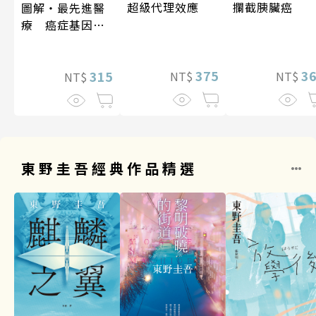
超級代理效應
攔截胰臟癌
圖解‧最先進醫
療 癌症基因療
法
375
3
315
NT$
NT$
NT$
東野圭吾經典作品精選