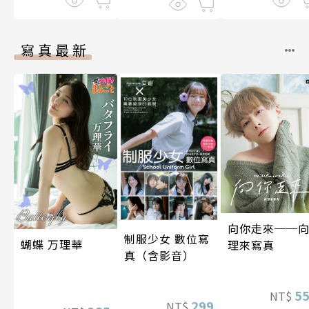
寫真最新
向你走來──
制服少女 數位寫
蝴蝶 万理華
理來寫真
真（含影音）
5
NT$
299
NT$