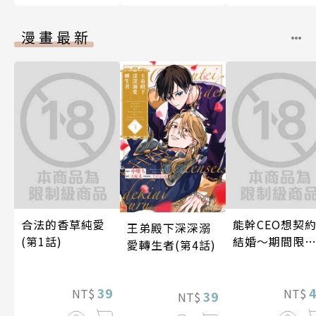
漫畫最新
合法的香草純愛
能幹CEO想契
王弟殿下深深溺
(第1話)
結婚～期間限
愛轉生者(第4話)
夢幻老公～ 04
39
NT$
NT$
39
NT$