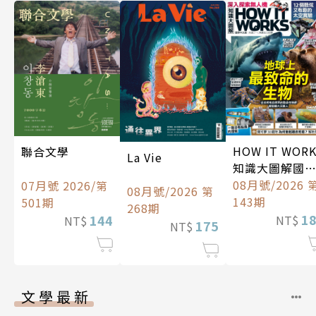
HOW IT WOR
聯合文學
La Vie
知識大圖解國
中文版
08月號/2026 
07月號 2026/第
08月號/2026 第
143期
501期
268期
1
144
NT$
NT$
175
NT$
文學最新