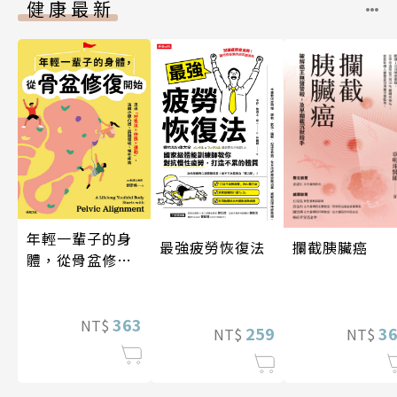
健康最新
年輕一輩子的身
攔截胰臟癌
最強疲勞恢復法
體，從骨盆修復
開始：透過「呼
吸法×伸展×運
動」，遠離小腹
363
NT$
3
259
NT$
NT$
凸出、肩頸僵
硬、慢性疼痛