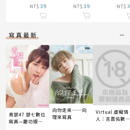
滿人電車(第18
39
39
話)
NT$
NT$
NT$
話)
寫真最新
向你走來──向
Virtual 虛擬情
青瑟47 瑟七數位
理來寫真
人：言嘉佑數
寫真—慶功版
寫真
（含影音）