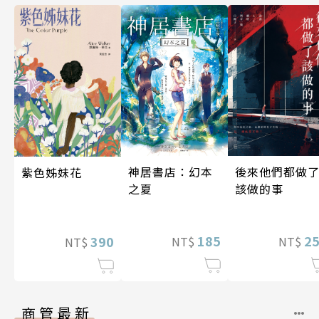
神居書店：幻本
後來他們都做
紫色姊妹花
之夏
該做的事
185
2
390
NT$
NT$
NT$
商管最新