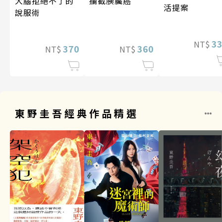
攔截胰臟癌
大腦拒絕不了的
活提案
說服術
3
NT$
360
370
NT$
NT$
東野圭吾經典作品精選