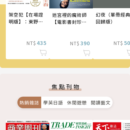
架空犯【在場證
幻夜（單冊經
迷宮裡的魔術師
明版】：東野圭
回歸版）
【電影書封珍藏
吾出道40週年紀
版】
念！《天鵝與蝙
蝠》系列重磅新
435
5
390
NT$
NT$
NT$
作！
焦點刊物
熱銷雜誌
學英日語
休閒遊憩
閱讀藝文