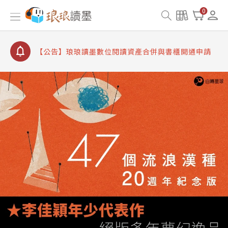
【公告】8/10、8/13 行動網路降速演練提醒
0
【公告】琅琅讀墨數位閱讀資產合併與書櫃開通申請
【公告】琅琅讀墨書櫃開通常見問題
【公告】琅琅讀墨 3 分鐘完成書櫃開通與資產合併申
請圖文教學
【公告】琅琅書店服務升級重要說明及資產合併結果
查詢
【公告】8/10、8/13 行動網路降速演練提醒