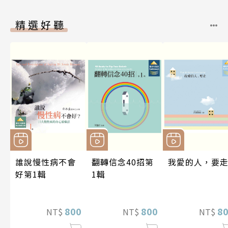
精選好聽
誰說慢性病不會
翻轉信念40招第
我愛的人，要
好第1輯
1輯
800
800
8
NT$
NT$
NT$