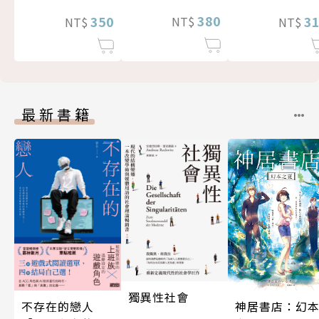
380
350
3
NT$
NT$
NT$
最新書籍
獨異性社會
神居書店：幻
不存在的戀人