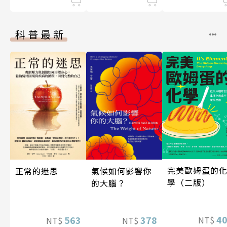
科普最新
完美歐姆蛋的
氣候如何影響你
正常的迷思
學（二版）
的大腦？
4
378
563
NT$
NT$
NT$