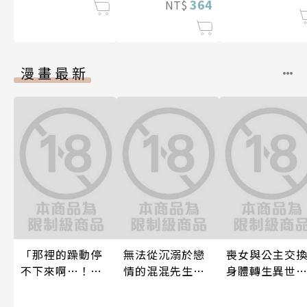
364
NT$
漫畫最新
「那裡的躁動停
無法從沉溺於戀
喪女與公主交
不下來啊…！」
情的混混先生
身體轉生異世
穿幫就慘了!?男
（前）逃離的
跟王子愛到心
裝巨乳♀與痴漢
我。(第6話)
癢快吻我…(第1