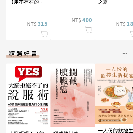
之夏
【用不存在的
愛，治癒存在的
孤獨】
400
NT$
1
315
NT$
NT$
精選好書
一人份的飲控