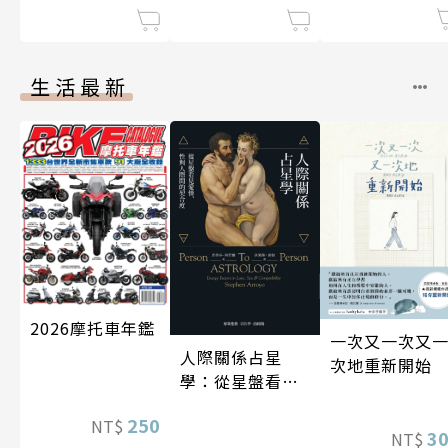
生活最新
2026摩托車年鑑
一次又一次又
人際關係占星
次地重新開始
學：從星盤看見
愛情、性與人際
250
NT$
間的契合度
3
NT$