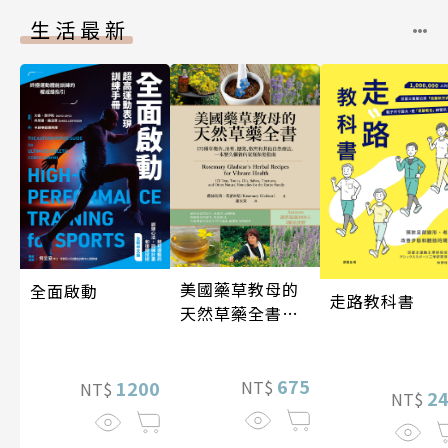
生活最新
美國藥草教母的
全面啟動
走路教科書
天然草藥全書
（二版）
675
NT$
1200
NT$
2
NT$