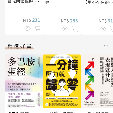
聽我的煩惱吧-假
【用不存在的
達
期挑戰
愛，治癒存在
孤獨】
231
NT$
3
293
NT$
NT$
精選好書