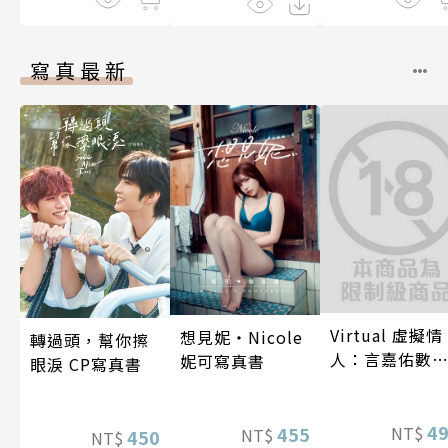
寫真最新
Virtual 虛擬情
想見妮‧Nicole
轉過頭，幫你擦
人：言嘉佑數
妮可寫真書
眼淚 CP寫真書
寫真
4
NT$
455
NT$
450
NT$