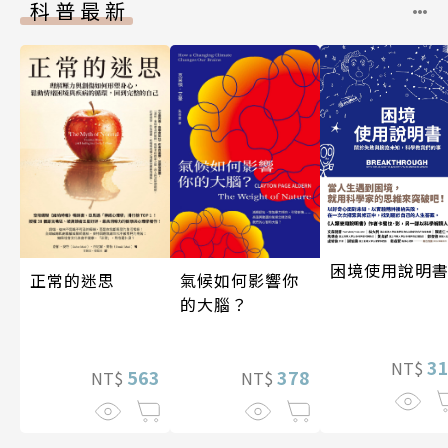
科普最新
困境使用說明
氣候如何影響你
正常的迷思
的大腦？
3
NT$
378
563
NT$
NT$