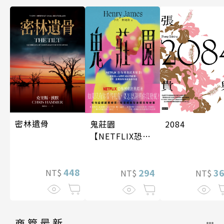
密林遺骨
鬼莊園
2084
【NETFLIX恐怖
神劇經典原著】
448
294
3
NT$
NT$
NT$
商管最新