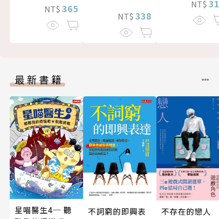
3
NT$
365
NT$
338
NT$
最新書籍
星喵醫生4─ 聽
不存在的戀人
不詞窮的即興表