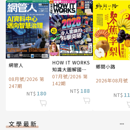
HOW IT WORKS
網管人
鄉間小路
知識大圖解國際
中文版
07月號/2026 第
08月號/2026 第
2026年08月號
142期
247期
188
NT$
180
NT$
1
NT$
文學最新