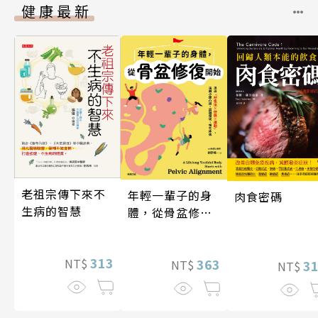
健康最新
老祖宗傳下來不
年輕一輩子的身
肉食密碼
生病的智慧
體，從骨盆修復
開始：透過「呼
吸法×伸展×運
313
動」，遠離小腹
363
NT$
3
NT$
NT$
凸出、肩頸僵
硬、慢性疼痛