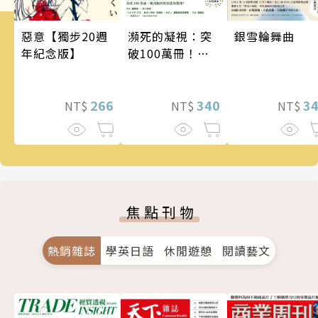
瀕死的凝視：突
銀雪輪舞曲
惡意【獨步20週
破100萬冊！這
年紀念版】
次的東野圭吾很
惡劣！瘋到極致
的情慾與驚悚！
340
3
266
NT$
NT$
NT$
焦點刊物
熱銷雜誌
學英日語
休閒遊憩
閱讀藝文