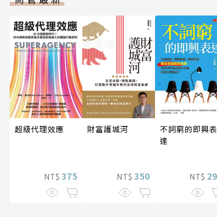
超級代理效應
不詞窮的即興
財富護城河
達
375
2
350
NT$
NT$
NT$