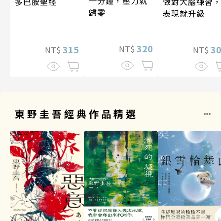
一分鐘，壓力就
做對大腦練習
多巴胺聖經
歸零
表現就升級
320
3
315
NT$
NT$
NT$
東野圭吾經典作品精選