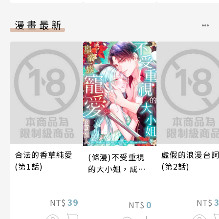
漫畫最新
合法的香草純愛
虛假的浪漫台
(條漫)不受重視
(第1話)
(第2話)
的大小姐，成了
皇帝一族寵愛的
照顧人(第3話)
39
NT$
NT$
0
NT$