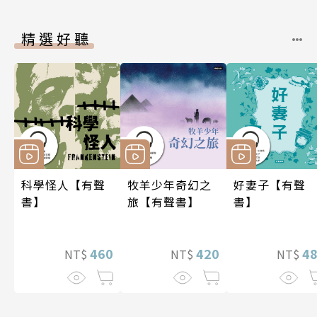
精選好聽
科學怪人【有聲
牧羊少年奇幻之
好妻子【有聲
書】
旅【有聲書】
書】
460
420
4
NT$
NT$
NT$