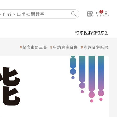
0
琅琅悅讀
琅琅原創
紀念東野圭吾
申請資產合併
查詢合併結果