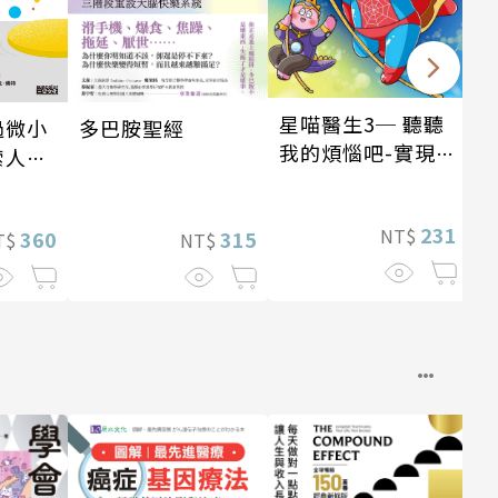
星喵醫生3─ 聽聽
過微小
多巴胺聖經
我的煩惱吧-實現自
索人生
我
231
NT$
360
315
T$
NT$