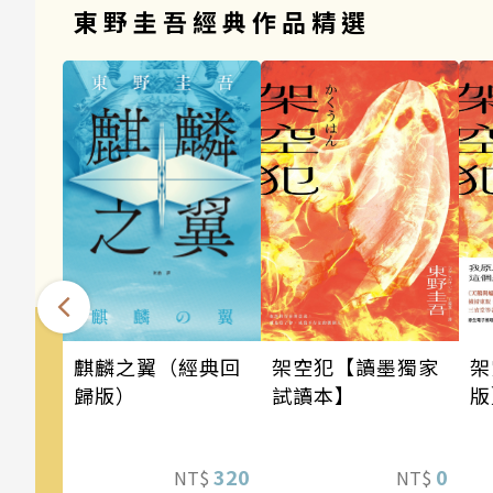
東野圭吾經典作品精選
架空犯【讀墨獨家
架
麒麟之翼（經典回
試讀本】
版
歸版）
道
《
0
320
NT$
NT$
列