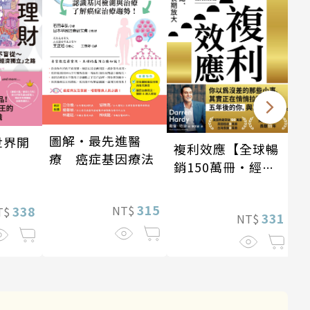
圖解‧最先進醫
世界開
複利效應【全球暢
療 癌症基因療法
銷150萬冊・經典
新修版】
315
NT$
338
T$
331
NT$