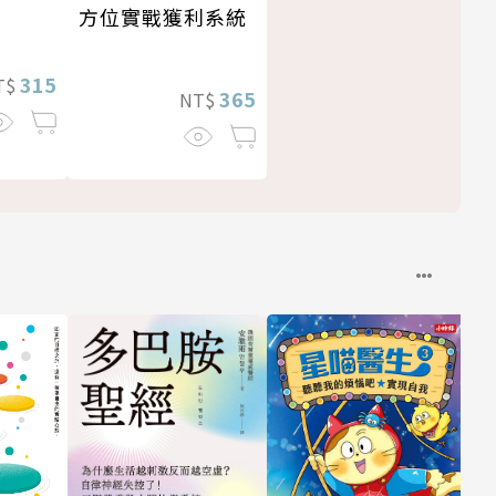
方位實戰獲利系統
315
T$
365
NT$
與