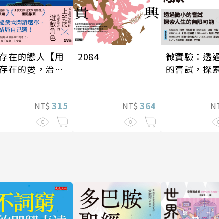
存在的戀人【用
微實驗：透
2084
存在的愛，治癒
的嘗試，探
在的孤獨】
的無限可能
315
364
NT$
N
NT$