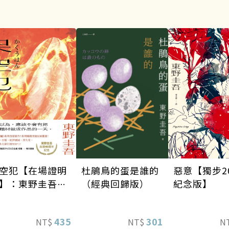
空犯【在場證明
惡意【獨步2
杜鵑鳥的蛋是誰的
】：東野圭吾出
紀念版】
（經典回歸版）
40週年紀念！
天鵝與蝙蝠》系
435
301
NT$
N
NT$
重磅新作！