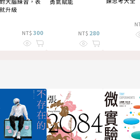
鍊思考大全
對大腦練習，表
勇氣賦能
就升級
N
300
280
NT$
NT$