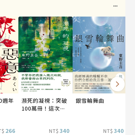
瀕死的凝視：突破
銀雪輪舞曲
0週年
100萬冊！這次的
東野圭吾很惡劣！
瘋到極致的情慾與
340
340
266
NT$
NT$
T$
驚悚！