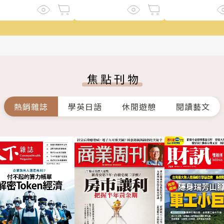
焦點刊物
熱銷雜誌
學英日語
休閒遊憩
閱讀藝文