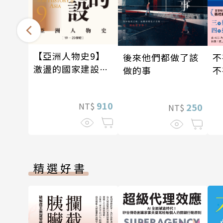
【亞洲人物史9】
後來他們都做了該
不
激盪的國家建設
做的事
不
〔19—20世紀〕
存
910
NT$
250
NT$
精選好書