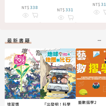
3
NT$
338
NT$
331
NT$
最新書籍
藝數摺學2
壞習慣
『出發吧！科學