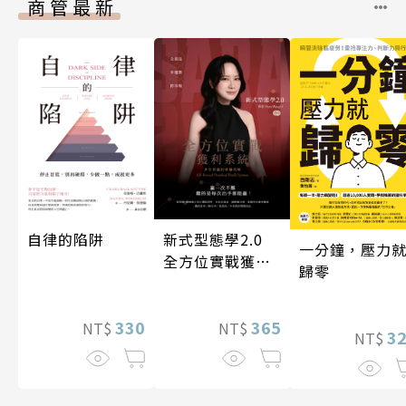
商管最新
自律的陷阱
新式型態學2.0
一分鐘，壓力
全方位實戰獲利
歸零
系統
330
365
NT$
NT$
3
NT$