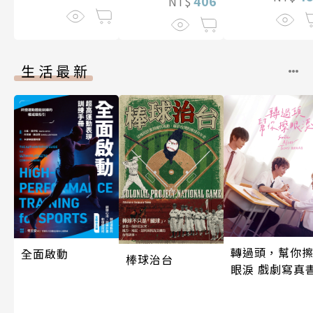
406
NT$
生活最新
轉過頭，幫你
全面啟動
棒球治台
眼淚 戲劇寫真