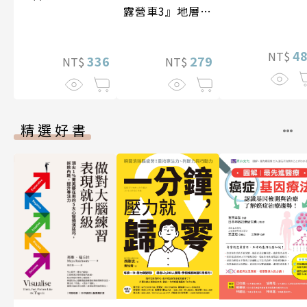
露營車3』地層與
化石篇
4
NT$
336
279
NT$
NT$
精選好書