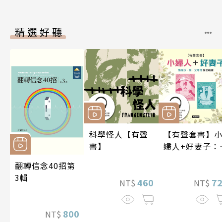
精選好聽
科學怪人【有聲
【有聲套書】
書】
婦人+好妻子：
易莎．梅．艾
翻轉信念40招第
特作品精選
3輯
460
7
NT$
NT$
800
NT$