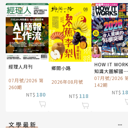
HOW IT WOR
經理人月刊
鄉間小路
知識大圖解國
中文版
07月號/2026 
07月號/2026 第
2026年08月號
142期
260期
1
NT$
180
NT$
118
NT$
文學最新