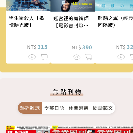
麒麟之翼（經
學生街殺人【追
迷宮裡的魔術師
回歸版）
憶時光版】
【電影書封珍藏
版】
3
315
390
NT$
NT$
NT$
焦點刊物
熱銷雜誌
學英日語
休閒遊憩
閱讀藝文