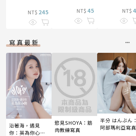
藏，兩顆心從
45
就不會再孤單!?
NT$
NT$
245
NT$
～ 35
寫真最新
半分 はんぶん
慾見SHOYA：筋
沿著海，遇見
阿部瑪利亞寫
肉教練寫真
你：英為你心動