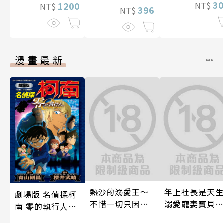
3
NT$
1200
NT$
396
NT$
漫畫最新
熱沙的溺愛王～
年上社長是天
劇場版 名偵探柯
不惜一切只因愛
溺愛寵妻寶貝
南 零的執行人新
上了妳～ 06
～一見鍾情不
裝版(全)