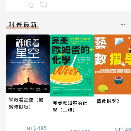
科普最新
裸眼看星空（暢
藝數摺學2
完美歐姆蛋的化
銷修訂版）
學（二版）
485
NT$
4
NT$