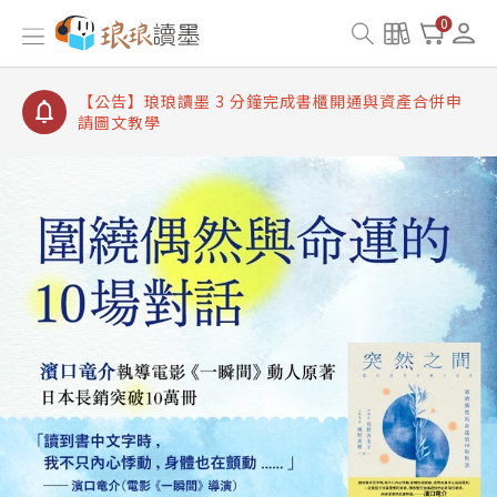
【公告】琅琅讀墨書櫃開通常見問題
0
【公告】琅琅讀墨 3 分鐘完成書櫃開通與資產合併申
請圖文教學
【公告】琅琅書店服務升級重要說明及資產合併結果
查詢
【公告】琅琅讀墨數位閱讀資產合併與書櫃開通申請