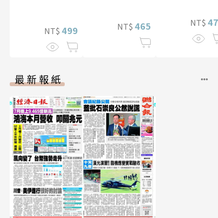
李雅英1st台灣感
性紙上電影系列
4
NT$
465
NT$
數位版
499
NT$
最新報紙