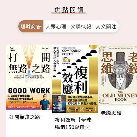
焦點閱讀
理財商管
大眾心理
文學快報
人文關注
老錢思維
打開無路之路
複利效應【全球
暢銷150萬冊・
經典新修版】