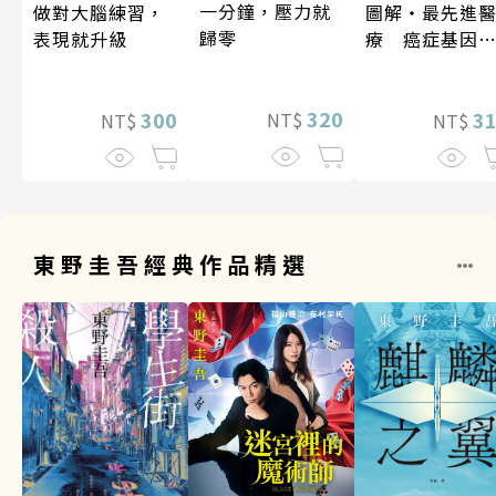
一分鐘，壓力就
做對大腦練習，
圖解‧最先進
歸零
表現就升級
療 癌症基因
法
320
300
3
NT$
NT$
NT$
東野圭吾經典作品精選