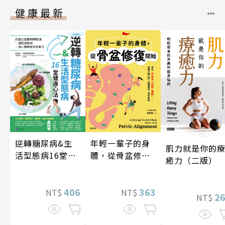
健康最新
逆轉糖尿病&生
年輕一輩子的身
肌力就是你的
活型態病16堂健
體，從骨盆修復
癒力（二版）
康心法
開始：透過「呼
吸法×伸展×運
406
動」，遠離小腹
363
NT$
NT$
2
NT$
凸出、肩頸僵
硬、慢性疼痛