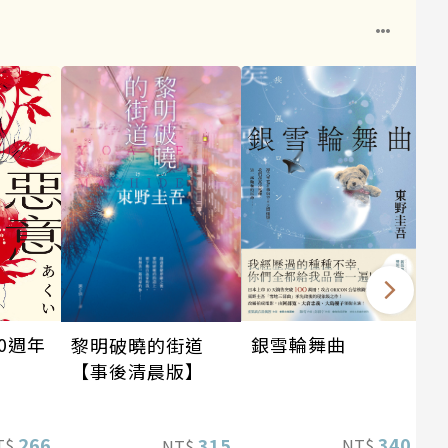
1
銀雪輪舞曲
0週年
黎明破曉的街道
【事後清晨版】
340
266
315
NT$
T$
NT$