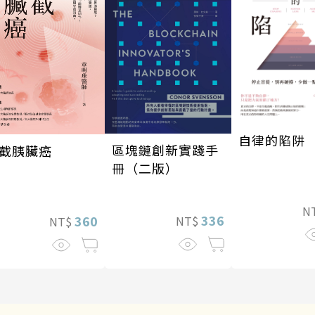
自律的陷阱
區塊鏈創新實踐手
截胰臟癌
冊（二版）
N
336
360
NT$
NT$