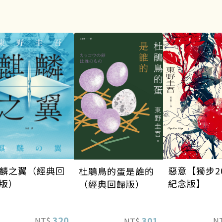
麟之翼（經典回
惡意【獨步2
杜鵑鳥的蛋是誰的
版）
紀念版】
（經典回歸版）
320
301
NT$
N
NT$