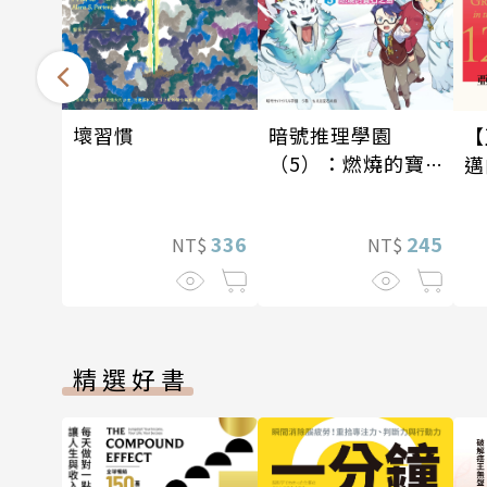
暗號推理學園
壞習慣
【
（5）：燃燒的寶
邁
石島
—
245
336
NT$
NT$
精選好書