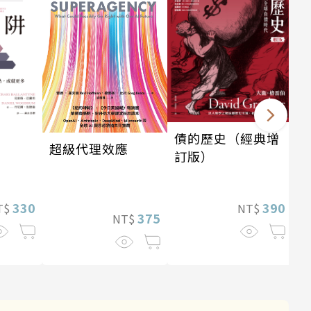
債的歷史（經典增
超級代理效應
訂版）
330
390
T$
NT$
375
NT$