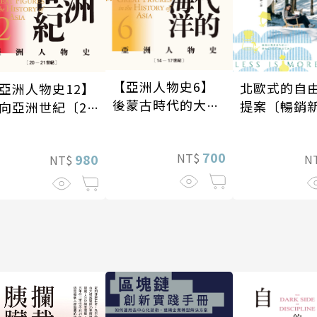
【亞洲人物史6】
北歐式的自
亞洲人物史12】
後蒙古時代的大陸
提案〔暢銷
向亞洲世紀〔20
與海洋〔14—17世
21世紀〕
紀〕
700
NT$
980
N
NT$