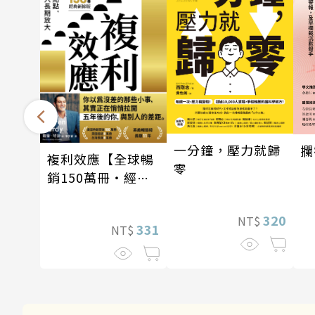
一分鐘，壓力就歸
攔
複利效應【全球暢
零
銷150萬冊・經典
新修版】
320
NT$
331
NT$