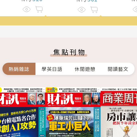
焦點刊物
熱銷雜誌
學英日語
休閒遊憩
閱讀藝文