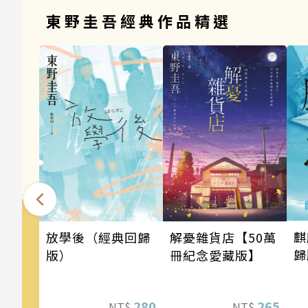
東野圭吾經典作品精選
麒
解憂雜貨店【50萬
放學後（經典回歸
歸
冊紀念愛藏版】
版）
265
280
NT$
NT$