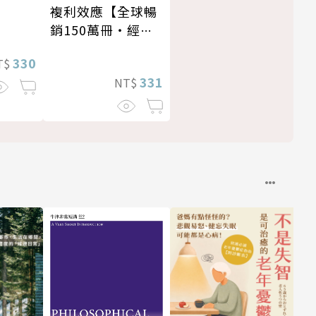
複利效應【全球暢
銷150萬冊・經典
新修版】
330
T$
331
NT$