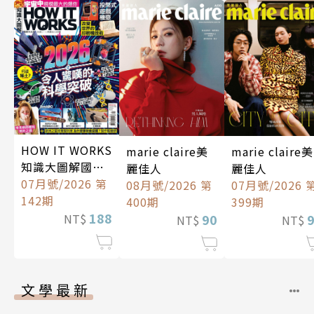
HOW IT WORKS
marie claire美
marie claire美
知識大圖解國際
麗佳人
麗佳人
中文版
07月號/2026 第
08月號/2026 第
07月號/2026 
142期
400期
399期
188
NT$
90
NT$
NT$
文學最新