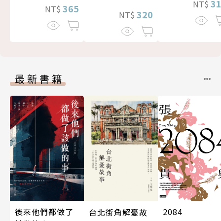
3
NT$
365
NT$
320
NT$
最新書籍
後來他們都做了
2084
台北街角解憂故