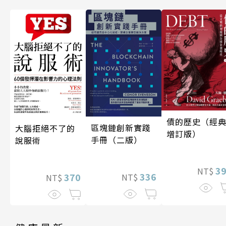
債的歷史（經
區塊鏈創新實踐
大腦拒絕不了的
增訂版）
手冊（二版）
說服術
3
NT$
336
370
NT$
NT$