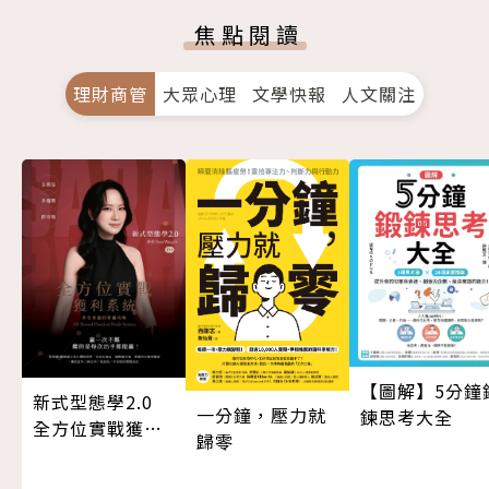
焦點閱讀
理財商管
大眾心理
文學快報
人文關注
【圖解】5分鐘
新式型態學2.0
一分鐘，壓力就
鍊思考大全
全方位實戰獲利
歸零
系統