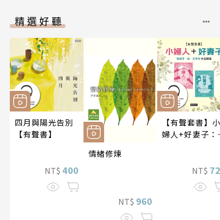
精選好聽
四月與陽光告別
【有聲套書】
【有聲書】
婦人+好妻子：
易莎．梅．艾
情緒修煉
特作品精選
400
7
NT$
NT$
960
NT$