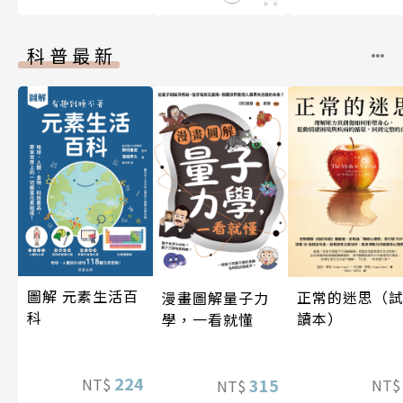
科普最新
圖解 元素生活百
正常的迷思（
漫畫圖解量子力
科
讀本）
學，一看就懂
224
315
NT$
NT
NT$