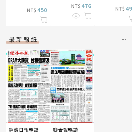
476
NT$
4
NT$
450
NT$
最新報紙
經濟日報暢讀
聯合報暢讀