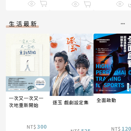
生活最新
一次又一次又一
全面啟動
逐玉 戲劇設定集
次地重新開始
300
NT$
12
NT$
525
NT$