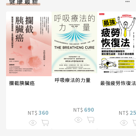
健康最新
呼吸療法的力量
攔截胰臟癌
最強疲勞恢復
690
NT$
360
2
NT$
NT$