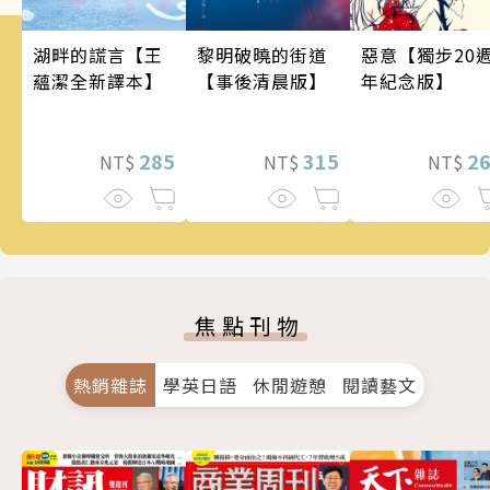
惡意【獨步20
湖畔的謊言【王
黎明破曉的街道
年紀念版】
蘊潔全新譯本】
【事後清晨版】
2
285
315
NT$
NT$
NT$
焦點刊物
熱銷雜誌
學英日語
休閒遊憩
閱讀藝文