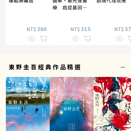
攔截胰臟癌
超級代理效應
圖解‧最先進醫
療 癌症基因療
法
360
3
315
NT$
NT$
NT$
東野圭吾經典作品精選