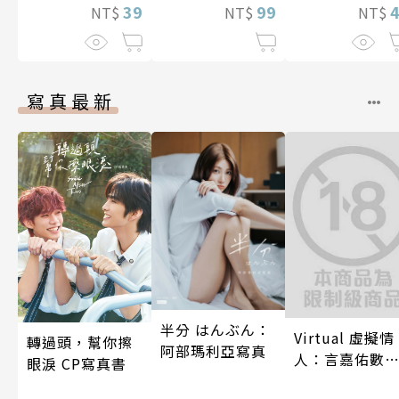
39
99
NT$
NT$
NT$
寫真最新
半分 はんぶん：
Virtual 虛擬情
轉過頭，幫你擦
阿部瑪利亞寫真
人：言嘉佑數
眼淚 CP寫真書
寫真