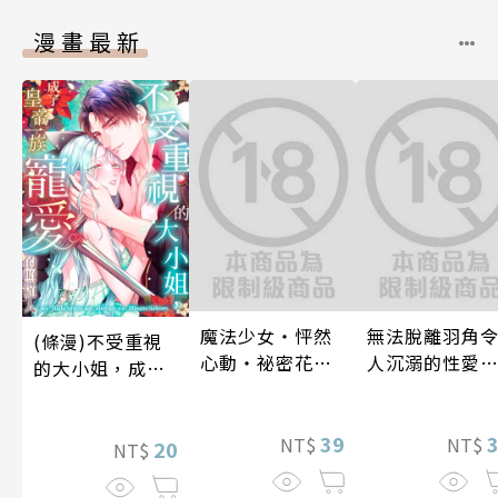
漫畫最新
魔法少女・怦然
無法脫離羽角
(條漫)不受重視
心動・祕密花招
人沉溺的性愛
的大小姐，成了
(第3話)
與契合度最高
皇帝一族寵愛的
後輩度過香汗
照顧人(第4話)
39
漓的夜晚(第7話
NT$
NT$
20
NT$