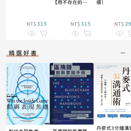
【用不存在的
版）
愛，治癒存在的
孤獨】
315
315
2
NT$
NT$
NT$
精選好書
丹麥式3分鐘溝