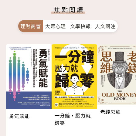
焦點閱讀
理財商管
大眾心理
文學快報
人文關注
老錢思維
一分鐘，壓力就
勇氣賦能
歸零