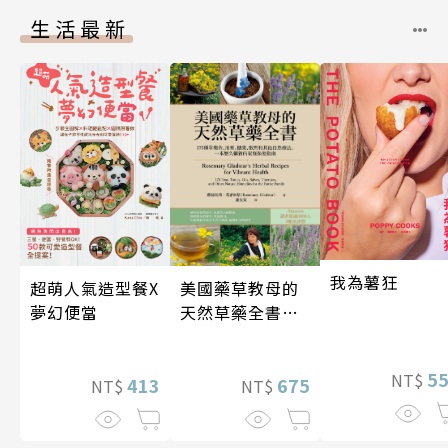
生活最新
我為薯狂
超萌人氣造型餐X
美國藥草教母的
夢幻便當
天然草藥全書
（二版）
5
NT$
413
675
NT$
NT$