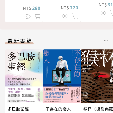
3
NT$
320
280
NT$
NT$
最新書籍
不存在的戀人
多巴胺聖經
猴杯（復刻典