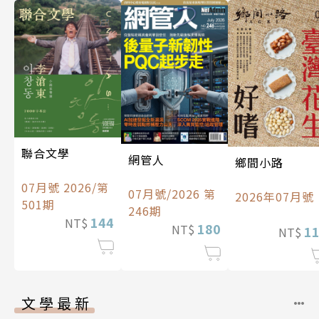
聯合文學
網管人
鄉間小路
07月號 2026/第
07月號/2026 第
2026年07月號
501期
246期
144
NT$
180
NT$
1
NT$
文學最新