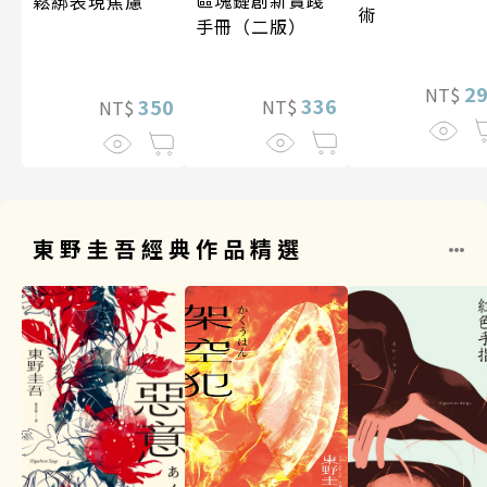
區塊鏈創新實踐
鬆綁表現焦慮
術
手冊（二版）
2
NT$
336
350
NT$
NT$
東野圭吾經典作品精選