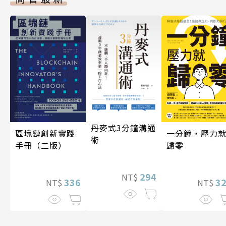
丹麥式3分鐘溝通
一分鐘，壓力
區塊鏈創新實踐
術
歸零
手冊（二版）
294
NT$
3
336
NT$
NT$