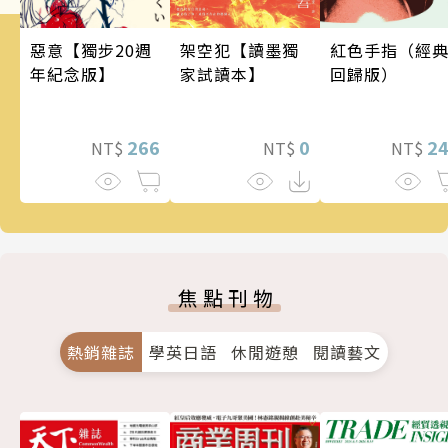
架空犯【讀墨獨
惡意【獨步20週
紅色手指（經
家試讀本】
年紀念版】
回歸版）
0
266
2
NT$
NT$
NT$
焦點刊物
熱銷雜誌
學英日語
休閒遊憩
閱讀藝文