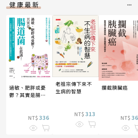
健康最新
老祖宗傳下來不
攔截胰臟癌
過敏、肥胖或憂
生病的智慧
鬱？其實是腸道
菌在抗議！
313
NT$
3
336
NT$
NT$