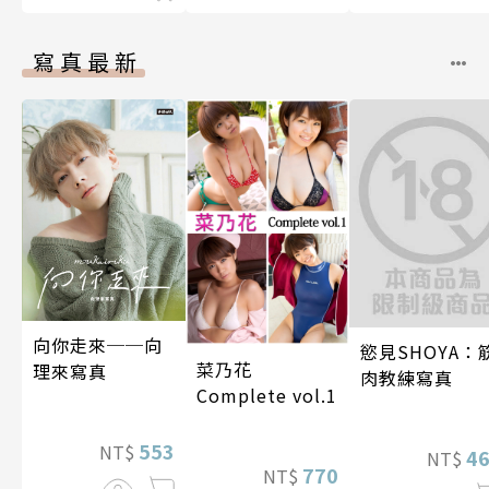
寫真最新
向你走來──向
慾見SHOYA：
菜乃花
理來寫真
肉教練寫真
Complete vol.1
553
NT$
4
NT$
770
NT$