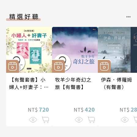
精選好聽
【有聲套書】小
牧羊少年奇幻之
伊森．傅羅姆
婦人+好妻子：路
旅【有聲書】
（有聲書）
易莎．梅．艾考
特作品精選
720
420
2
NT$
NT$
NT$