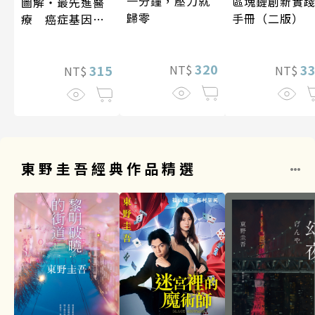
一分鐘，壓力就
區塊鏈創新實
圖解‧最先進醫
歸零
手冊（二版）
療 癌症基因療
法
320
3
315
NT$
NT$
NT$
東野圭吾經典作品精選