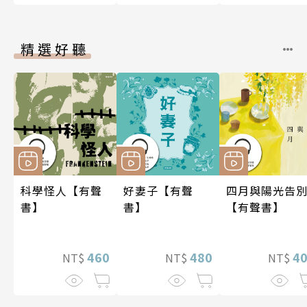
精選好聽
科學怪人【有聲
好妻子【有聲
四月與陽光告
書】
書】
【有聲書】
460
480
4
NT$
NT$
NT$