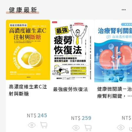
健康最新
高濃度維生素C注
健康微閱讀－
最強疲勞恢復法
射與斷糖
療腎利關鍵，
液透析聰明選
245
NT$
259
NT
NT$