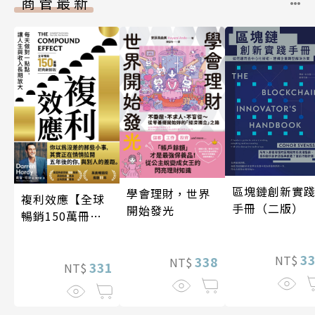
商管最新
區塊鏈創新實
學會理財，世界
複利效應【全球
手冊（二版）
開始發光
暢銷150萬冊・
經典新修版】
3
NT$
338
NT$
331
NT$