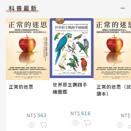
科普最新
世界原生鸚鵡手
正常的迷思（
正常的迷思
繪圖鑑
讀本）
616
NT$
563
NT
NT$