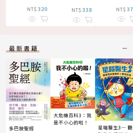
320
3
NT$
338
NT$
NT$
最新書籍
大危機百科3：我
是不小心的啦！
星喵醫生3─ 聽
多巴胺聖經