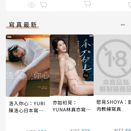
寫真最新
慾見SHOYA：
亦如初見：
洛入你心：YURI
肉教練寫真
YUNA林真亦寫
陳洛心日本寫真
真【數位典藏豪
【電子書加贈40
華增量版】
幅獨享福利美
4
476
NT$
NT$