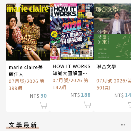
HOW IT WORKS
聯合文學
marie claire美
知識大圖解國際
麗佳人
中文版
07月號/2026 第
07月號 2026/
07月號/2026 第
142期
501期
399期
188
1
NT$
90
NT$
NT$
文學最新