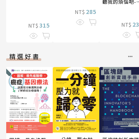
聽我的煩惱吧-
現自我
285
NT$
2
NT$
315
NT$
精選好書