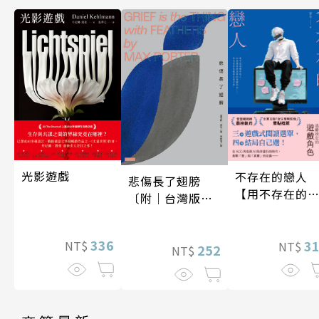
光影遊戲
不存在的戀人
悲傷長了翅膀
【用不存在的
〔附｜台灣版獨
愛，治癒存在
家授權作者手寫
孤獨】
問候印簽〕
336
3
NT$
NT$
252
NT$