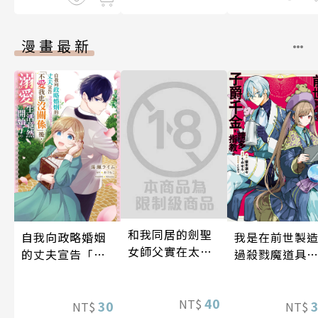
漫畫最新
和我同居的劍聖
自我向政略婚姻
我是在前世製
女師父實在太可
的丈夫宣告「不
過殺戮魔道具
愛，每天都好幸
愛我也沒關係」
子爵千金，請
福！ 第6話
後，溺愛生活竟
指教。 第6話
40
NT$
然開始了 第8話
30
NT$
NT$