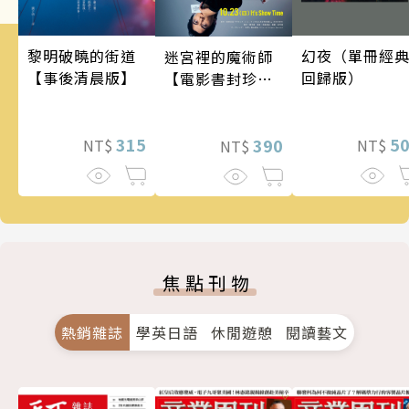
幻夜（單冊經
黎明破曉的街道
迷宮裡的魔術師
回歸版）
【事後清晨版】
【電影書封珍藏
版】
5
315
390
NT$
NT$
NT$
焦點刊物
熱銷雜誌
學英日語
休閒遊憩
閱讀藝文