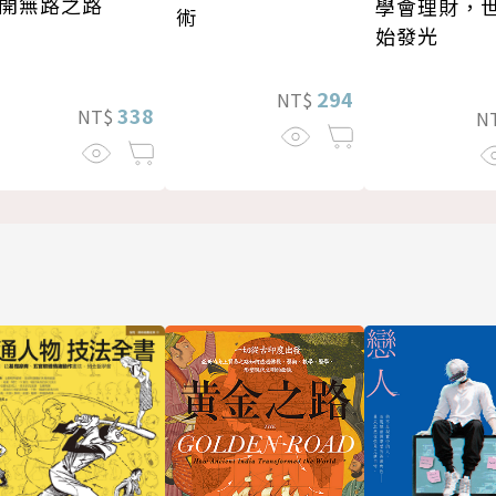
開無路之路
學會理財，
術
始發光
294
NT$
338
NT$
N