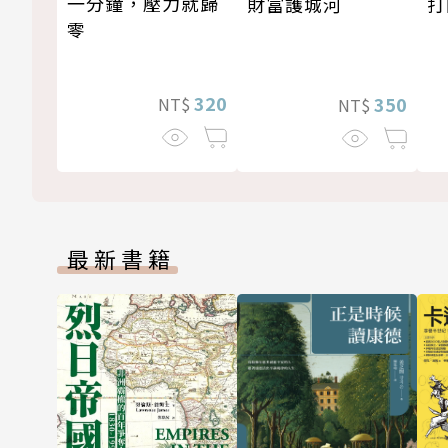
一分鐘，壓力就歸
打
財富護城河
零
320
350
NT$
NT$
最新書籍