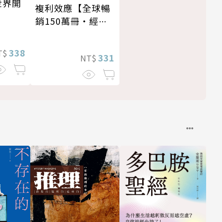
世界開
複利效應【全球暢
銷150萬冊・經典
新修版】
338
T$
331
NT$