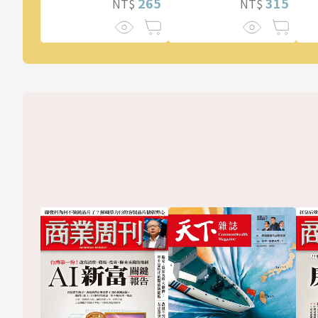
315
265
NT$
NT$