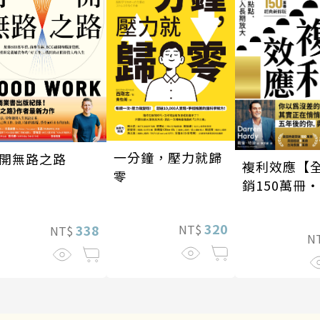
一分鐘，壓力就歸
開無路之路
複利效應【
零
銷150萬冊
新修版】
320
338
NT$
NT$
N