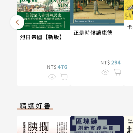
卡
正是時候讀康德
烈日帝國【新版】
294
NT$
476
NT$
精選好書