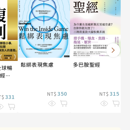
多巴胺聖經
鬆綁表現焦慮
全球暢
・經典
315
350
NT$
NT$
331
T$