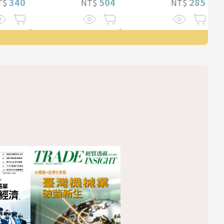
340
504
285
T$
NT$
NT$