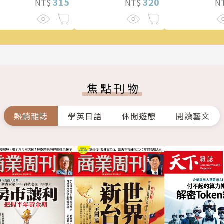
320
315
N
NT$
NT$
焦點刊物
熱銷雜誌
學英日語
休閒遊憩
閱讀藝文