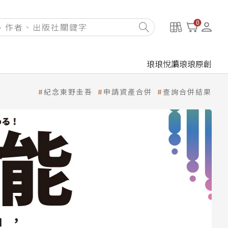
0
琅琅悅讀
琅琅原創
紀念東野圭吾
申請資產合併
查詢合併結果