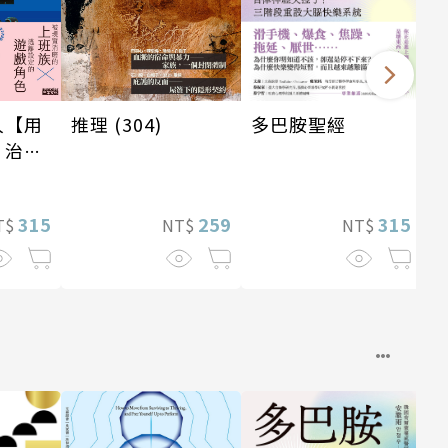
人【用
推理 (304)
多巴胺聖經
，治癒
】
315
259
315
T$
NT$
NT$