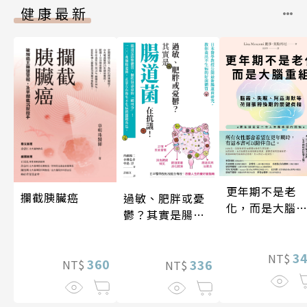
健康最新
更年期不是老
攔截胰臟癌
過敏、肥胖或憂
化，而是大腦
鬱？其實是腸道
組
菌在抗議！
3
NT$
360
336
NT$
NT$