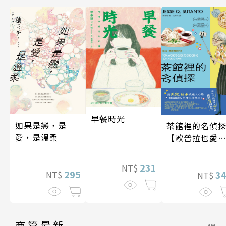
早餐時光
如果是戀，是
茶館裡的名偵
愛，是溫柔
【歐普拉也愛
引爆國際說書
紅數十萬則好
231
NT$
295
《茶館裡的嫌
3
NT$
NT$
人》續作】
商管最新