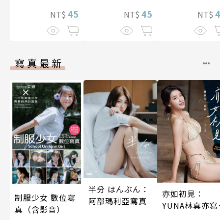
45
45
NT$
NT$
NT$
寫真最新
半分 はんぶん：
亦如初見：
制服少女 數位寫
阿部瑪利亞寫真
YUNA林真亦寫
真（含影音）
真【數位典藏