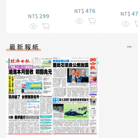
華增量版】
476
NT$
4
NT$
299
NT$
最新報紙