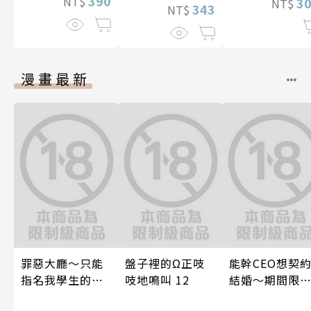
390
NT$
3
NT$
343
NT$
漫畫最新
罪惡大廳～只能
盤子裡的Ω正吱
能幹CEO想契
指名我學生的店
吱地鳴叫 12
結婚～期間限
～(第13話)
夢幻老公～ 01