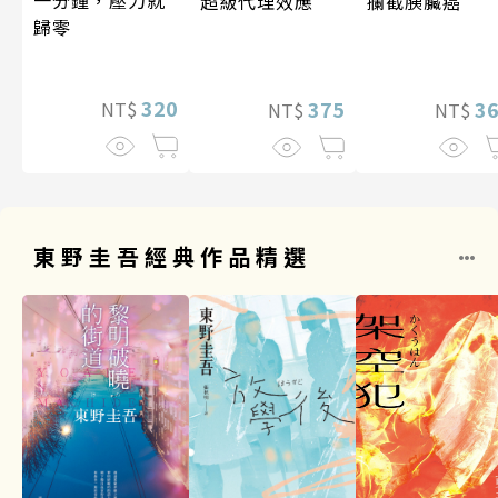
一分鐘，壓力就
超級代理效應
攔截胰臟癌
歸零
320
375
3
NT$
NT$
NT$
東野圭吾經典作品精選