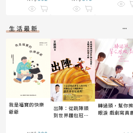
伽利略45
生活最新
我是福寶的快樂
轉過頭，幫你
出陣：從跳陣頭
爺爺
眼淚 戲劇寫真
到世界麵包冠
軍，王鵬傑的翻
轉之路