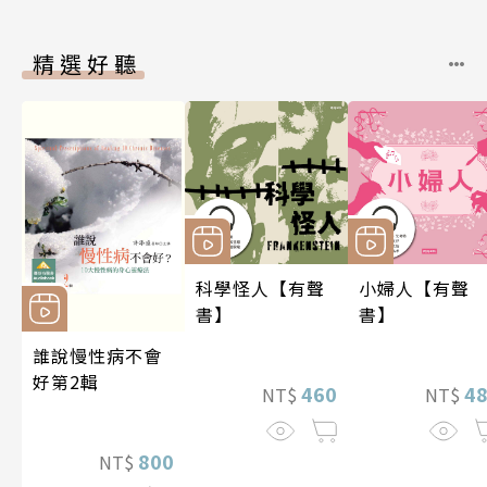
精選好聽
科學怪人【有聲
小婦人【有聲
書】
書】
誰說慢性病不會
好第2輯
460
4
NT$
NT$
800
NT$