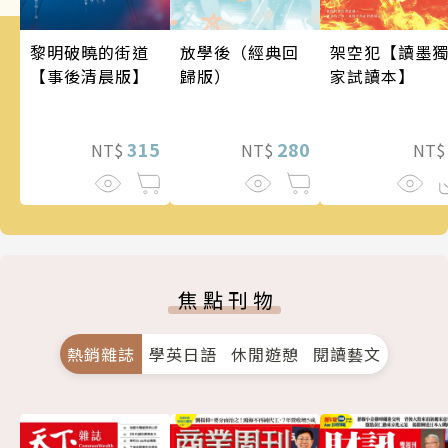
架空犯【讀墨
黎明破曉的街道
放學後（經典回
家試讀本】
【事後清晨版】
歸版）
315
280
NT
NT$
NT$
焦點刊物
熱銷雜誌
學英日語
休閒遊憩
閱讀藝文