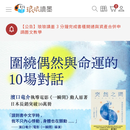
【公告】琅琅讀墨書櫃開通常見問題
0
【公告】琅琅讀墨 3 分鐘完成書櫃開通與資產合併申
請圖文教學
【公告】琅琅書店服務升級重要說明及資產合併結果
查詢
【公告】琅琅讀墨數位閱讀資產合併與書櫃開通申請