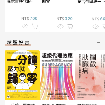
後蒙古時代的大
歸零
蒙古帝國統一
陸與海洋〔14—
亞大陸〔12—1
17世紀〕
世紀〕
700
320
NT$
6
NT$
NT$
精選好書