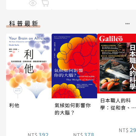
科普最新
日本職人的科
利他
氣候如何影響你
學：從和食、
的大腦？
酒到名刀，用
學揭開日本職
技藝的祕密 人
2
NT$
392
378
NT$
NT$