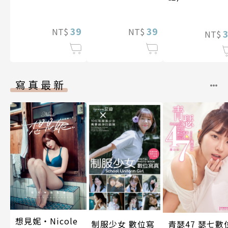
的情愛契約―(第
的情愛契約―(第
14話)完
13話)
39
39
NT$
NT$
NT$
寫真最新
想見妮‧Nicole
制服少女 數位寫
青瑟47 瑟七數