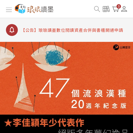
【公告】8/10、8/13 行動網路降速演練提醒
0
【公告】琅琅讀墨數位閱讀資產合併與書櫃開通申請
【公告】琅琅讀墨書櫃開通常見問題
【公告】琅琅讀墨 3 分鐘完成書櫃開通與資產合併申
請圖文教學
【公告】琅琅書店服務升級重要說明及資產合併結果
查詢
【公告】8/10、8/13 行動網路降速演練提醒