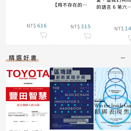
【用不存在的
的語言 6 第六
愛，治癒存在的
台灣房屋親情
孤獨】
學獎作品合集
616
NT$
315
NT$
1
NT$
精選好書