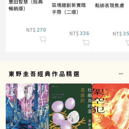
豐田智慧（經典
區塊鏈創新實踐
鬆綁表現焦慮
暢銷版）
手冊（二版）
270
NT$
336
3
NT$
NT$
東野圭吾經典作品精選