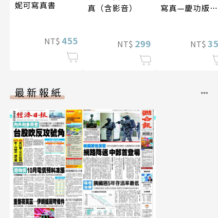
妮可寫真書
真（含影音）
寫真—慶功版
（含影音）
455
NT$
299
3
NT$
NT$
最新報紙