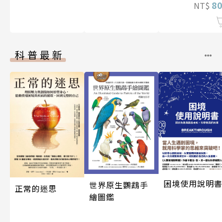
8
NT$
科普最新
困境使用說明
世界原生鸚鵡手
正常的迷思
繪圖鑑