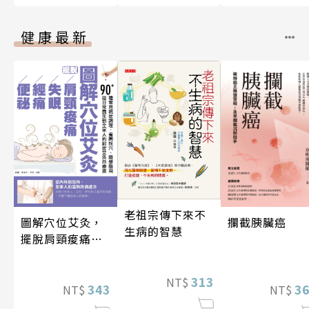
健康最新
老祖宗傳下來不
圖解穴位艾灸，
攔截胰臟癌
生病的智慧
擺脫肩頸痠痛、
失眠、經痛和便
祕
313
NT$
343
3
NT$
NT$