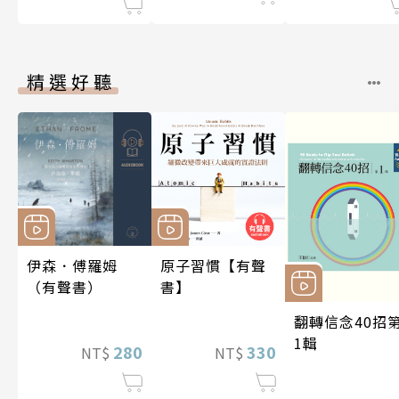
精選好聽
伊森．傅羅姆
原子習慣【有聲
（有聲書）
書】
翻轉信念40招
1輯
280
330
NT$
NT$