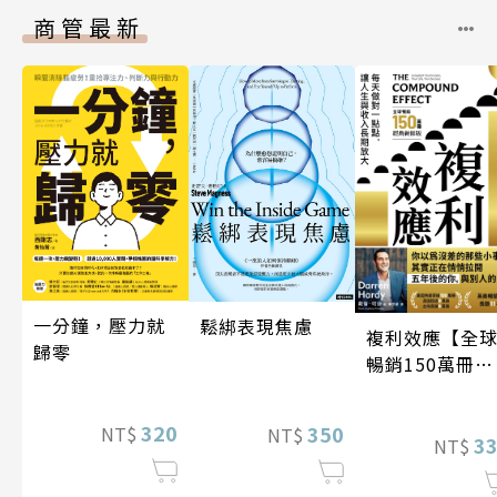
商管最新
一分鐘，壓力就
鬆綁表現焦慮
複利效應【全
歸零
暢銷150萬冊・
經典新修版】
320
350
NT$
NT$
3
NT$