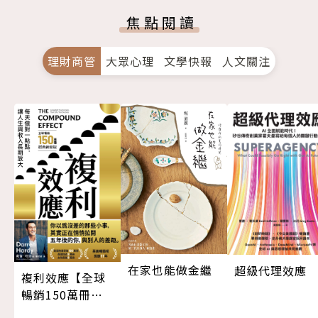
焦點閱讀
理財商管
大眾心理
文學快報
人文關注
在家也能做金繼
超級代理效應
複利效應【全球
暢銷150萬冊・
經典新修版】