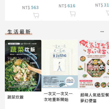
3
NT$
616
NT$
563
NT$
生活最新
一次又一次又一
超萌人氣造型餐
蔬菜炊飯
次地重新開始
夢幻便當