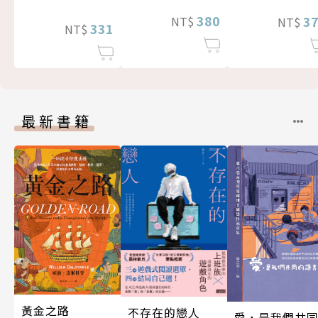
380
3
NT$
NT$
331
NT$
最新書籍
黃金之路
不存在的戀人
愛，是我們共