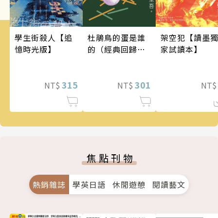
架空犯【讀墨
學生街殺人【追
杜鵑鳥的蛋是誰
家試讀本】
憶時光版】
的（經典回歸
版）
315
301
NT
NT$
NT$
焦點刊物
熱銷雜誌
學英日語
休閒遊憩
閱讀藝文