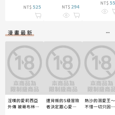
5
NT$
294
525
NT$
NT$
漫畫最新
淫嘆的愛莉西亞
遭背叛的S級冒險
熱沙的溺愛王
外傳 被哥布林帝
者決定跟心愛的
不惜一切只因
國淫墮的女戰士
奴隸們組成奴隸
上了妳～ 04