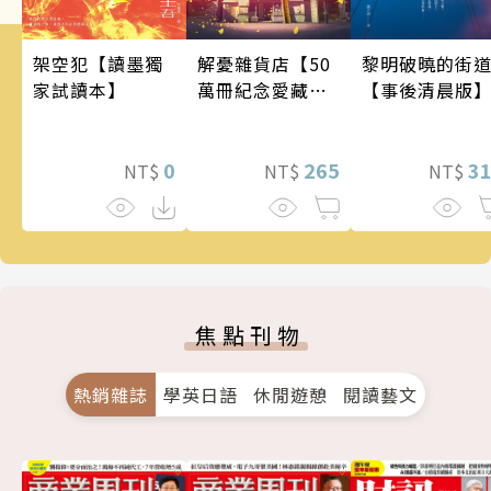
架空犯【讀墨獨
黎明破曉的街
解憂雜貨店【50
家試讀本】
【事後清晨版
萬冊紀念愛藏
版】
0
3
265
NT$
NT$
NT$
焦點刊物
熱銷雜誌
學英日語
休閒遊憩
閱讀藝文