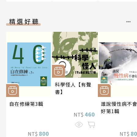
精選好聽
科學怪人【有聲
書】
自在修練第3輯
誰說慢性病不
好第1輯
460
NT$
800
8
NT$
NT$