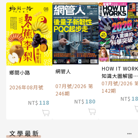
HOW IT WOR
網管人
鄉間小路
知識大圖解國
中文版
07月號/2026 
07月號/2026 第
2026年08月號
142期
246期
1
NT$
180
NT$
118
NT$
文學最新