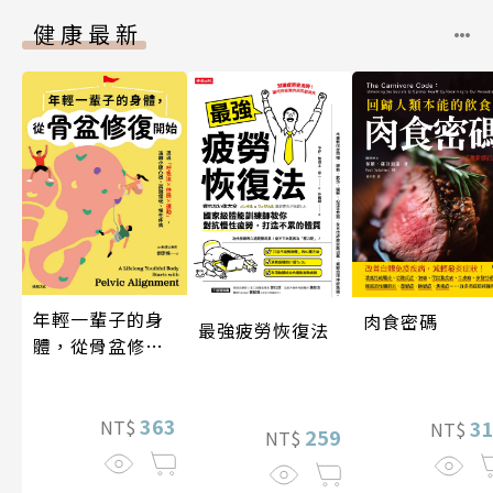
健康最新
年輕一輩子的身
肉食密碼
最強疲勞恢復法
體，從骨盆修復
開始：透過「呼
吸法×伸展×運
動」，遠離小腹
363
3
NT$
NT$
259
NT$
凸出、肩頸僵
硬、慢性疼痛