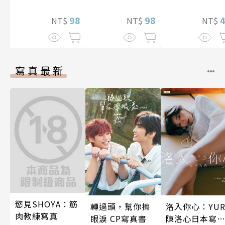
(全)
後宮公會(08)
98
98
NT$
NT$
NT$
寫真最新
慾見SHOYA：筋
轉過頭，幫你擦
洛入你心：YUR
肉教練寫真
眼淚 CP寫真書
陳洛心日本寫