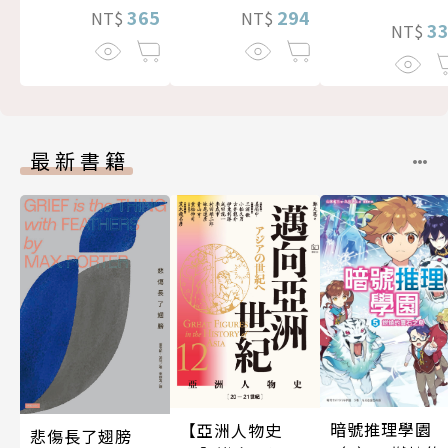
365
294
NT$
NT$
3
NT$
最新書籍
暗號推理學園
【亞洲人物史
悲傷長了翅膀