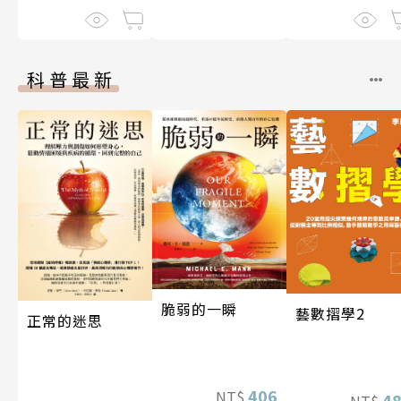
科普最新
脆弱的一瞬
藝數摺學2
正常的迷思
406
NT$
4
NT$