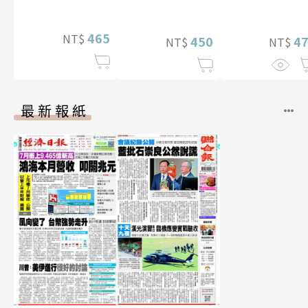
【電子書加贈4
幅獨享福利美
465
NT$
450
照】
4
NT$
NT$
最新報紙