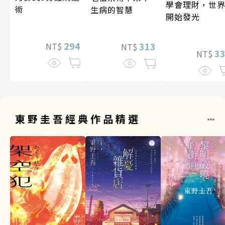
學會理財，世
術
生病的智慧
開始發光
294
313
NT$
NT$
3
NT$
東野圭吾經典作品精選