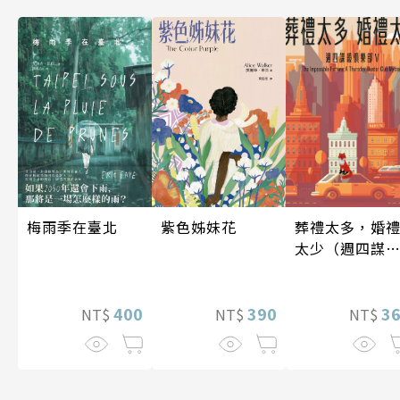
梅雨季在臺北
葬禮太多，婚
紫色姊妹花
太少（週四謀
俱樂部5）
400
3
390
NT$
NT$
NT$