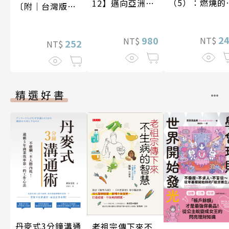
（5）：燃燒的
12】邁向亞洲世
〔附｜台灣版獨
石島
紀〔20—21世
家授權作者手寫
紀〕
問候印簽〕
2
980
NT$
NT$
252
NT$
精選好書
丹麥式3分鐘溝通
老祖宗傳下來不