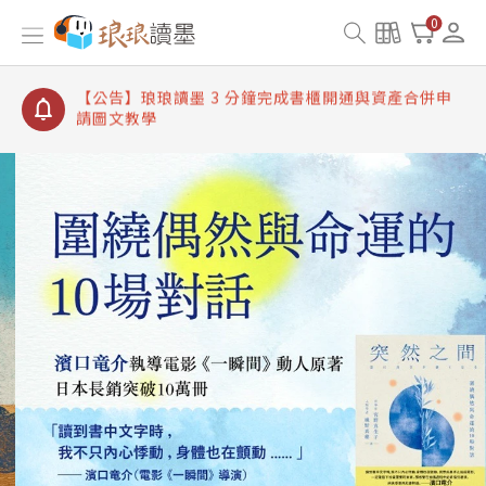
【公告】琅琅讀墨書櫃開通常見問題
0
【公告】琅琅讀墨 3 分鐘完成書櫃開通與資產合併申
請圖文教學
【公告】琅琅書店服務升級重要說明及資產合併結果
查詢
【公告】琅琅讀墨數位閱讀資產合併與書櫃開通申請