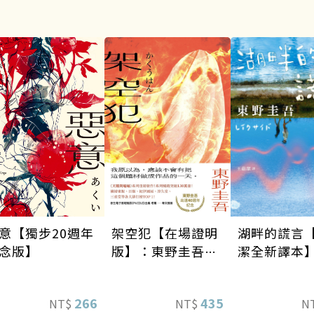
架空犯【在場證明
意【獨步20週年
湖畔的謊言
版】：東野圭吾出
念版】
潔全新譯本
道40週年紀念！
《天鵝與蝙蝠》系
435
266
NT$
NT$
N
列重磅新作！