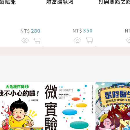
打開無路之
財富護城河
氣賦能
350
280
N
NT$
NT$