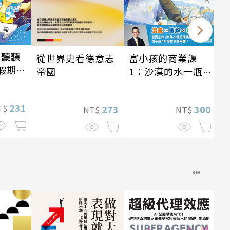
 聽聽
從世界史看德意志
富小孩的商業課
假期挑
帝國
1：沙漠的水一瓶
一千元？看懂商業
經營的16個模式
231
T$
273
300
NT$
NT$