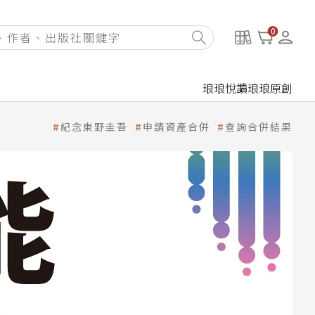
0
琅琅悅讀
琅琅原創
紀念東野圭吾
申請資產合併
查詢合併結果