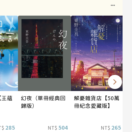
幻夜（單冊經典回
【王蘊
解憂雜貨店【50萬
歸版）
】
冊紀念愛藏版】
504
285
265
NT$
T$
NT$