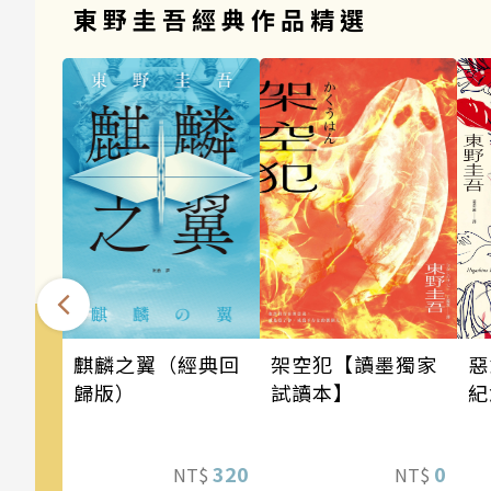
東野圭吾經典作品精選
架空犯【讀墨獨家
麒麟之翼（經典回
惡
試讀本】
歸版）
紀
0
320
NT$
NT$