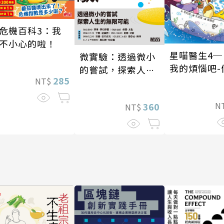
危機百科3：我
不小心的啦！
星喵醫生4─
微實驗：透過微小
我的煩惱吧-
的嘗試，探索人生
285
戰
NT$
的無限可能
N
360
NT$