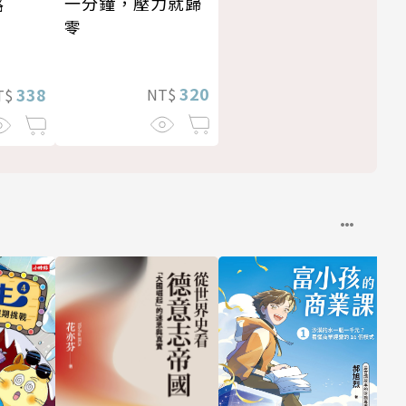
一分鐘，壓力就歸
路
零
320
338
NT$
T$