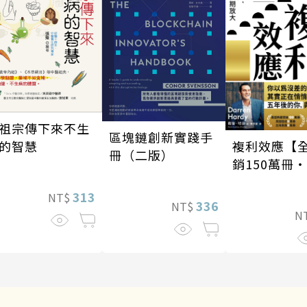
祖宗傳下來不生
區塊鏈創新實踐手
複利效應【
的智慧
冊（二版）
銷150萬冊
新修版】
313
NT$
336
NT$
N