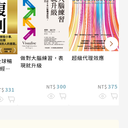
做對大腦練習，表
超級代理效應
全球暢
現就升級
・經典
300
375
NT$
NT$
331
T$