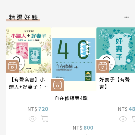
精選好聽
【有聲套書】小
好妻子【有聲
婦人+好妻子：路
書】
易莎．梅．艾考
自在修練第4輯
特作品精選
720
4
NT$
NT$
800
NT$