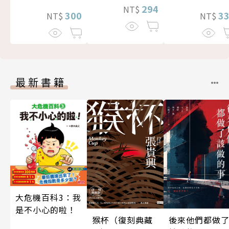
294
NT$
300
3
NT$
NT$
最新書籍
大危機百科3：我
是不小心的啦！
後來他們都做
猴杯（復刻典藏