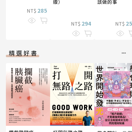
該做的事
版）
285
NT$
2
294
NT$
NT$
精選好書