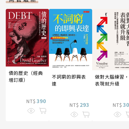
債的歷史（經典
做對大腦練習
不詞窮的即興表
增訂版）
表現就升級
達
390
NT$
3
293
NT$
NT$