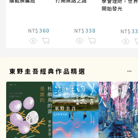
攔截胰臟癌
打開無路之路
學會理財，世
開始發光
360
338
3
NT$
NT$
NT$
東野圭吾經典作品精選