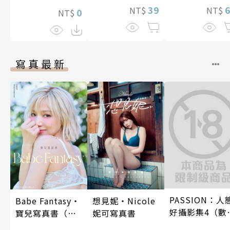
39
NT$
NT$
0
NT$
寫真最新
PASSION：人
Babe Fantasy‧
想見妮‧Nicole
好攝影集4（數
寶兒寫真書（加
妮可寫真書
特別版）
贈多張未公開照