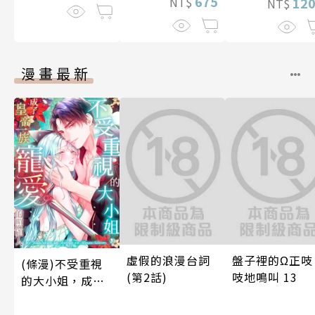
675
NT$
12
NT$
漫畫最新
虛假的浪漫台詞
盤子裡的Ω正吱
(條漫)不受重視
(第2話)
吱地鳴叫 13
的大小姐，成了
皇帝一族寵愛的
照顧人(第3話)