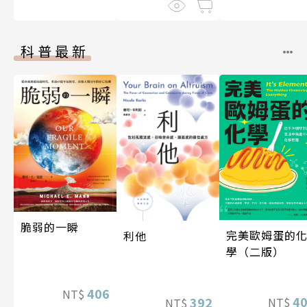
科普最新
脆弱的一瞬
完美歐姆蛋的
利他
學（二版）
406
NT$
4
392
NT$
NT$