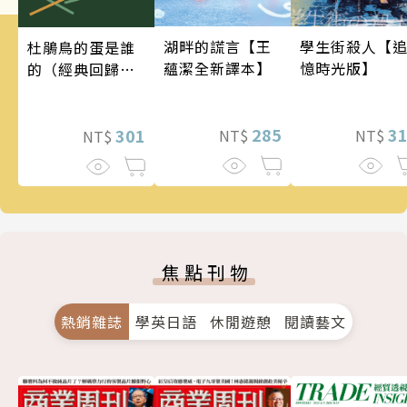
學生街殺人【
湖畔的謊言【王
杜鵑鳥的蛋是誰
憶時光版】
蘊潔全新譯本】
的（經典回歸
版）
3
285
301
NT$
NT$
NT$
焦點刊物
熱銷雜誌
學英日語
休閒遊憩
閱讀藝文