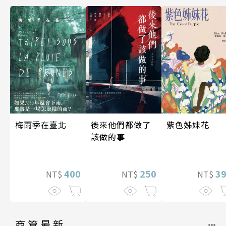
梅雨季在臺北
後來他們都做了
紫色姊妹花
該做的事
400
250
3
NT$
NT$
NT$
商管最新