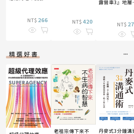
露營車3』地層
化石篇
266
NT$
420
NT$
2
NT$
精選好書
丹麥式3分鐘溝
老祖宗傳下來不