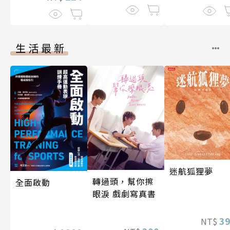
生活最新
迷航狐狸夢
轉過頭，幫你擦
全面啟動
眼淚 戲劇寫真書
3
NT$