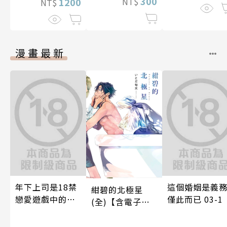
300
NT$
1200
NT$
漫畫最新
年下上司是18禁
這個婚姻是義
紺碧的北極星
戀愛遊戲中的我
僅此而已 03-1
(全)【含電子限
推！？ 06
定特典】