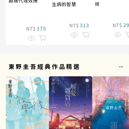
超級代理效應
術
生病的智慧
2
313
NT$
NT$
375
NT$
東野圭吾經典作品精選