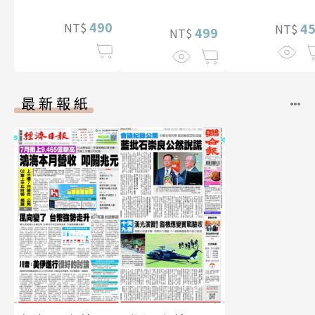
性紙上電影系列
490
NT$
4
NT$
數位版
499
NT$
最新報紙