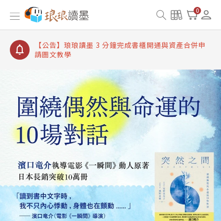
【公告】琅琅讀墨書櫃開通常見問題
0
【公告】琅琅讀墨 3 分鐘完成書櫃開通與資產合併申
請圖文教學
【公告】琅琅書店服務升級重要說明及資產合併結果
查詢
【公告】琅琅讀墨數位閱讀資產合併與書櫃開通申請