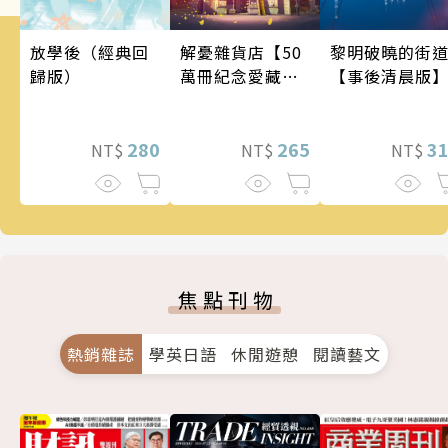
黎明破曉的街
解憂雜貨店【50
放學後（經典回
【事後清晨版
萬冊紀念愛藏
歸版）
版】
3
265
280
NT$
NT$
NT$
焦點刊物
熱銷雜誌
學英日語
休閒遊憩
閱讀藝文