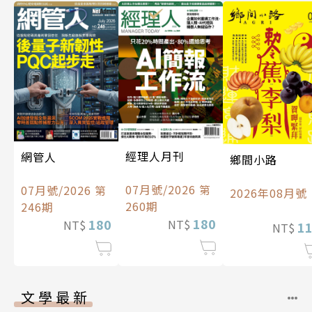
經理人月刊
網管人
鄉間小路
07月號/2026 第
07月號/2026 第
2026年08月號
260期
246期
180
180
NT$
NT$
1
NT$
文學最新