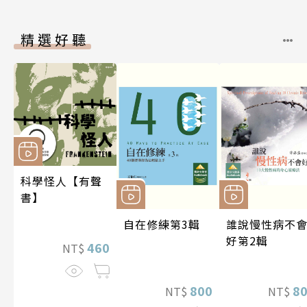
精選好聽
科學怪人【有聲
書】
自在修練第3輯
誰說慢性病不
好第2輯
460
NT$
800
8
NT$
NT$