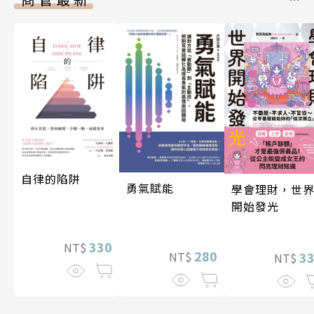
自律的陷阱
勇氣賦能
學會理財，世
開始發光
330
NT$
280
3
NT$
NT$