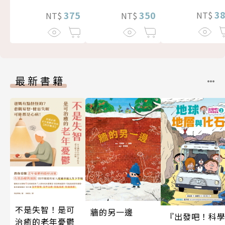
3
375
350
NT$
NT$
NT$
最新書籍
不是失智！是可
牆的另一邊
『出發吧！科
治癒的老年憂鬱