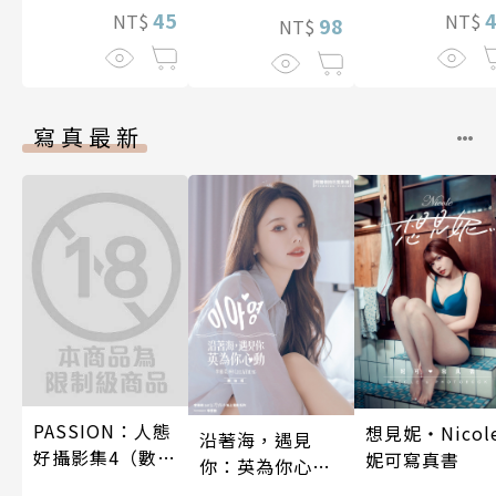
45
NT$
NT$
98
NT$
寫真最新
PASSION：人態
想見妮‧Nicol
沿著海，遇見
好攝影集4（數位
妮可寫真書
你：英為你心動
特別版）
李雅英1st台灣感