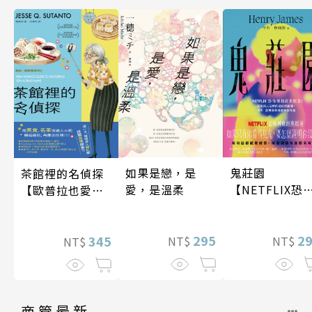
如果是戀，是
鬼莊園
茶館裡的名偵探
愛，是溫柔
【NETFLIX恐
【歐普拉也愛！
神劇經典原著
引爆國際說書網
紅數十萬則好評
295
2
《茶館裡的嫌疑
345
NT$
NT$
NT$
人》續作】
商管最新