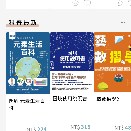
科普最新
困境使用說明書
藝數摺學2
圖解 元素生活百
科
315
NT$
4
NT$
224
NT$